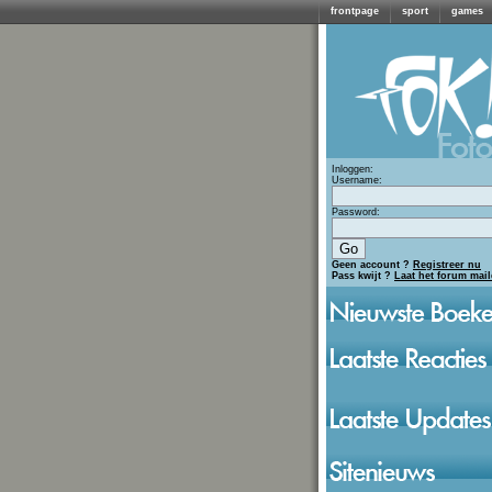
frontpage
sport
games
Inloggen:
Username:
Password:
Geen account ?
Registreer nu
Pass kwijt ?
Laat het forum mai