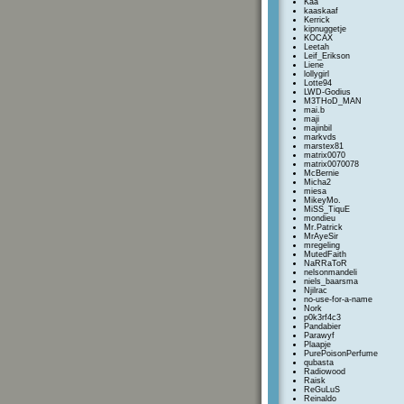
Kaa
kaaskaaf
Kerrick
kipnuggetje
KOCAX
Leetah
Leif_Erikson
Liene
lollygirl
Lotte94
LWD-Godius
M3THoD_MAN
mai.b
maji
majinbil
markvds
marstex81
matrix0070
matrix0070078
McBernie
Micha2
miesa
MikeyMo.
MiSS_TiquE
mondieu
Mr.Patrick
MrAyeSir
mregeling
MutedFaith
NaRRaToR
nelsonmandeli
niels_baarsma
Njilrac
no-use-for-a-name
Nork
p0k3rf4c3
Pandabier
Parawyf
Plaapje
PurePoisonPerfume
qubasta
Radiowood
Raisk
ReGuLuS
Reinaldo