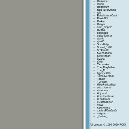
Reminder
renarj
Rexonium
Rex_Everything
robj
RobsMentalCoach
Roelof93
Ruiker
Rutger
ruud_piepers
Ryoga
sbronsge
seiko4pulsar
sjattie
sjor06
SockUdip
Sproet_1980
Stefan206
SvensationaI
Sweetheart
Syana
t0nijn
Tammeke
The_Dogfather
The_O
tijgertje1987
TotalOverdose
Tozalin
Tuinhark
UberFunkerfied
unox_worst
victorinus
Wijnand
Wim-Deetman
Wonderaar
xDutchTerror
xtraJ
xxxsxexxx
zachteP0rn0sn0r
zuignap
_Fulton_
All content © 1999-2026 FOK!