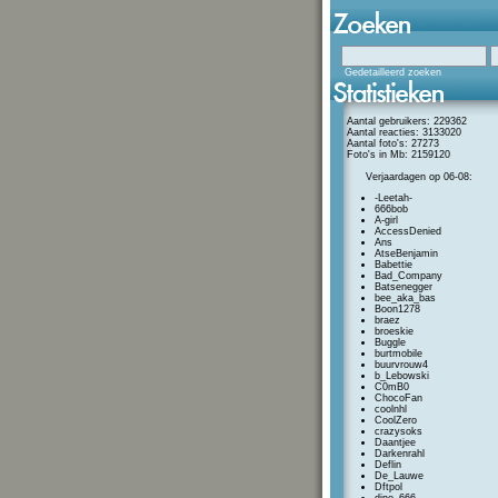
Gedetailleerd zoeken
Aantal gebruikers: 229362
Aantal reacties: 3133020
Aantal foto's: 27273
Foto's in Mb: 2159120
Verjaardagen op 06-08:
-Leetah-
666bob
A-girl
AccessDenied
Ans
AtseBenjamin
Babettie
Bad_Company
Batsenegger
bee_aka_bas
Boon1278
braez
broeskie
Buggle
burtmobile
buurvrouw4
b_Lebowski
C0mB0
ChocoFan
coolnhl
CoolZero
crazysoks
Daantjee
Darkenrahl
Deflin
De_Lauwe
Dftpol