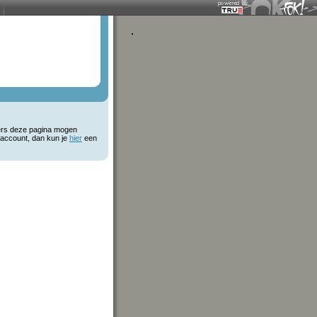
kers deze pagina mogen
 account, dan kun je
hier
een