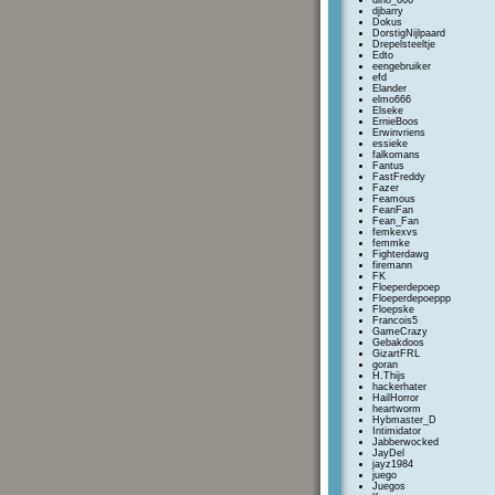
dino_666
djbarry
Dokus
DorstigNijlpaard
Drepelsteeltje
Edto
eengebruiker
efd
Elander
elmo666
Elseke
ErnieBoos
Erwinvriens
essieke
falkomans
Fantus
FastFreddy
Fazer
Feamous
FeanFan
Fean_Fan
femkexvs
femmke
Fighterdawg
firemann
FK
Floeperdepoep
Floeperdepoeppp
Floepske
Francois5
GameCrazy
Gebakdoos
GizartFRL
goran
H.Thijs
hackerhater
HailHorror
heartworm
Hybmaster_D
Intimidator
Jabberwocked
JayDel
jayz1984
juego
Juegos