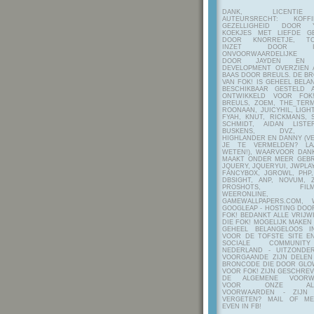
DANK, LICENTI
AUTEURSRECHT: KOF
GEZELLIGHEID DOOR Y
KOEKJES MET LIEFDE G
DOOR KNORRETJE, TO
INZET DOOR ITE
ONVOORWAARDELIJKE 
DOOR JAYDEN EN A
DEVELOPMENT OVERZIEN 
BAAS DOOR BREULS. DE B
VAN FOK! IS GEHEEL BEL
BESCHIKBAAR GESTELD 
ONTWIKKELD VOOR FOK
BREULS, ZOEM, THE_TERM
ROONAAN, JUICYHIL, LIGHT
FYAH, KNUT, RICKMANS, 
SCHMIDT, AIDAN LIST
BUSKENS, DVZ, H
HIGHLANDER EN DANNY (V
JE TE VERMELDEN? LA
WETEN!), WAARVOOR DANK
MAAKT ONDER MEER GEBR
JQUERY, JQUERYUI, JWPLAY
FANCYBOX, JGROWL, PHP,
DBSIGHT, ANP, NOVUM, Z
PROSHOTS, FILMTO
WEERONLINE, K
GAMEWALLPAPERS.COM, 
GOOGLEAP - HOSTING DOO
FOK! BEDANKT ALLE VRIJW
DIE FOK! MOGELIJK MAKEN
GEHEEL BELANGELOOS I
VOOR DE TOFSTE SITE E
SOCIALE COMMUNIT
NEDERLAND - UITZONDE
VOORGAANDE ZIJN DELEN
BRONCODE DIE DOOR GL
VOOR FOK! ZIJN GESCHRE
DE ALGEMENE VOORW
VOOR ONZE ALG
VOORWAARDEN - ZIJN
VERGETEN? MAIL OF M
EVEN IN FB!