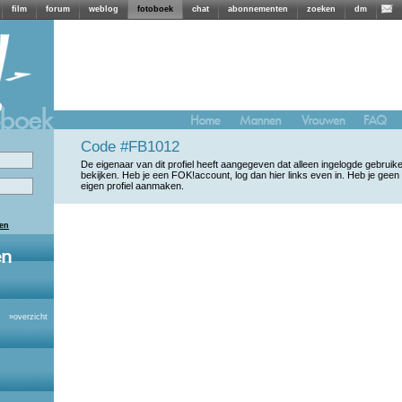
film
forum
weblog
fotoboek
chat
abonnementen
zoeken
dm
Code #FB1012
De eigenaar van dit profiel heeft aangegeven dat alleen ingelogde gebrui
bekijken. Heb je een FOK!account, log dan hier links even in. Heb je geen
eigen profiel aanmaken.
len
»
overzicht