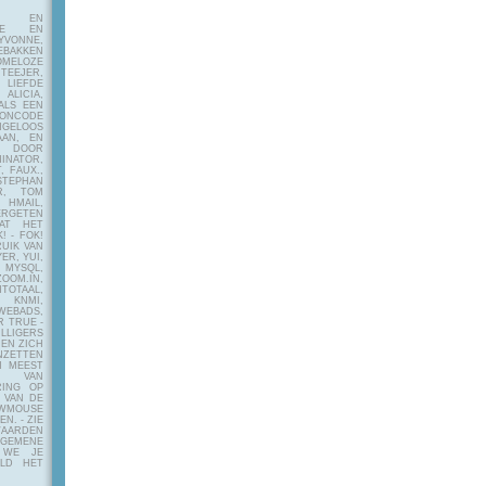
E EN
FIE EN
VONNE,
EBAKKEN
MELOZE
EJER,
LIEFDE
LICIA,
ALS EEN
RONCODE
ANGELOOS
AAN, EN
! DOOR
INATOR,
, FAUX.,
STEPHAN
ER, TOM
MAIL,
ERGETEN
AT HET
! - FOK!
UIK VAN
ER, YUI,
 MYSQL,
OOM.IN,
TAAL,
NMI,
WEBADS,
R TRUE -
ILLIGERS
 EN ZICH
NZETTEN
N MEEST
Y VAN
RING OP
 VAN DE
OWMOUSE
VEN.
- ZIE
AARDEN
EMENE
 WE JE
ELD HET