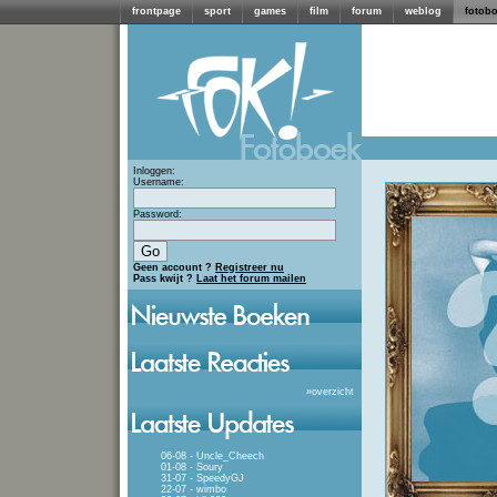
frontpage
sport
games
film
forum
weblog
fotob
Inloggen:
Username:
Password:
Geen account ?
Registreer nu
Pass kwijt ?
Laat het forum mailen
»
overzicht
06-08 - Uncle_Cheech
01-08 - Soury
31-07 - SpeedyGJ
22-07 - wimbo