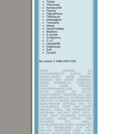
Thefist
TheUnreal
thompson84
Thyster
TilburgPosse
TKBaracus
toinespijkers
Twista101
Vetpot
ViezeFreddiey
Wadoryu
X-Licious
Yo-Momma
Z.v.C
zakdoek88
Zeghomaar
Zulu
Zwaard
All content © 1999-2026 FOK!
DANK, LICENTIE EN
AUTEURSRECHT: KOFFIE EN
GEZELLIGHEID DOOR YVONNE,
KOEKJES MET LIEFDE GEBAKKEN
DOOR KNORRETJE, TOMELOZE
INZET DOOR ITEEJER,
ONVOORWAARDELIJKE LIEFDE
DOOR JAYDEN EN ALICIA,
DEVELOPMENT OVERZIEN ALS EEN
BAAS DOOR BREULS. DE BRONCODE
VAN FOK! IS GEHEEL BELANGELOOS
BESCHIKBAAR GESTELD AAN, EN
ONTWIKKELD VOOR FOK! DOOR
BREULS, ZOEM, THE_TERMINATOR,
ROONAAN, JUICYHIL, LIGHT, FAUX.,
FYAH, KNUT, RICKMANS, STEPHAN
SCHMIDT, AIDAN LISTER, TOM
BUSKENS, DVZ, HMAIL,
HIGHLANDER EN DANNY (VERGETEN
JE TE VERMELDEN? LAAT HET
WETEN!), WAARVOOR DANK! - FOK!
MAAKT ONDER MEER GEBRUIK VAN