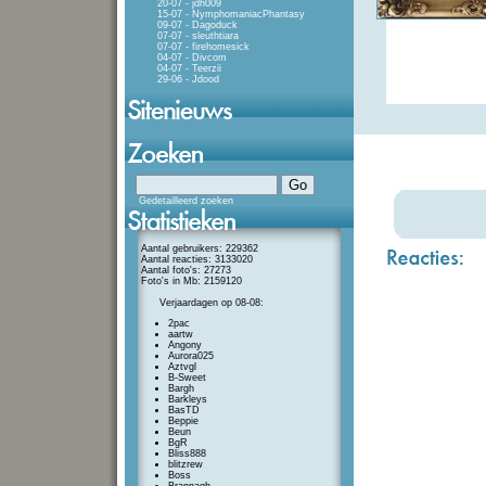
20-07 - jdh009
15-07 - NymphomaniacPhantasy
09-07 - Dagoduck
07-07 - sleuthtiara
07-07 - firehomesick
04-07 - Divcom
04-07 - Teerzii
29-06 - Jdood
Gedetailleerd zoeken
Aantal gebruikers: 229362
Aantal reacties: 3133020
Aantal foto's: 27273
Foto's in Mb: 2159120
Verjaardagen op 08-08:
2pac
aartw
Angony
Aurora025
Aztvgl
B-Sweet
Bargh
Barkleys
BasTD
Beppie
Beun
BgR
Bliss888
blitzrew
Boss