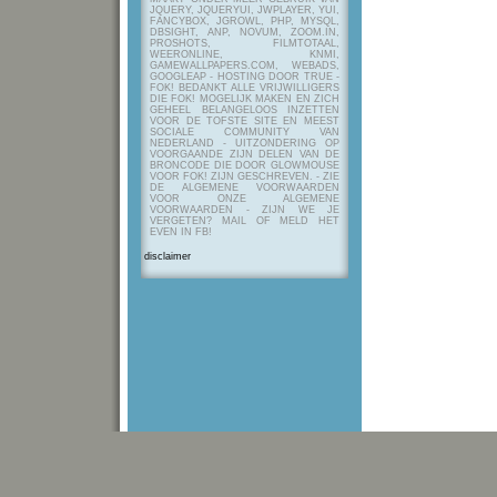
JQUERY, JQUERYUI, JWPLAYER, YUI,
FANCYBOX, JGROWL, PHP, MYSQL,
DBSIGHT, ANP, NOVUM, ZOOM.IN,
PROSHOTS, FILMTOTAAL,
WEERONLINE, KNMI,
GAMEWALLPAPERS.COM, WEBADS,
GOOGLEAP - HOSTING DOOR TRUE -
FOK! BEDANKT ALLE VRIJWILLIGERS
DIE FOK! MOGELIJK MAKEN EN ZICH
GEHEEL BELANGELOOS INZETTEN
VOOR DE TOFSTE SITE EN MEEST
SOCIALE COMMUNITY VAN
NEDERLAND - UITZONDERING OP
VOORGAANDE ZIJN DELEN VAN DE
BRONCODE DIE DOOR GLOWMOUSE
VOOR FOK! ZIJN GESCHREVEN.
- ZIE
DE ALGEMENE VOORWAARDEN
VOOR ONZE ALGEMENE
VOORWAARDEN - ZIJN WE JE
VERGETEN? MAIL OF MELD HET
EVEN IN FB!
disclaimer