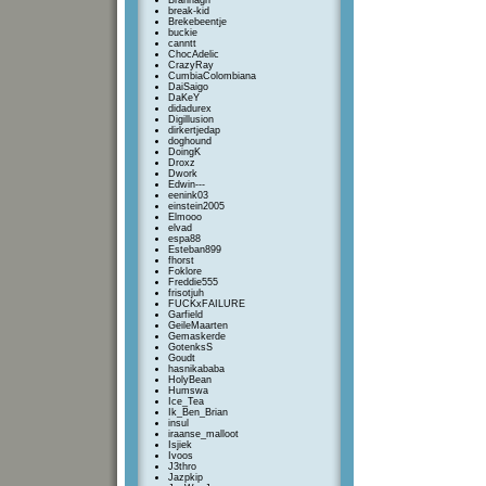
Brannagh
break-kid
Brekebeentje
buckie
canntt
ChocAdelic
CrazyRay
CumbiaColombiana
DaiSaigo
DaKeY
didadurex
Digillusion
dirkertjedap
doghound
DoingK
Droxz
Dwork
Edwin---
eenink03
einstein2005
Elmooo
elvad
espa88
Esteban899
fhorst
Foklore
Freddie555
frisotjuh
FUCKxFAILURE
Garfield
GeileMaarten
Gemaskerde
GotenksS
Goudt
hasnikababa
HolyBean
Humswa
Ice_Tea
Ik_Ben_Brian
insul
iraanse_malloot
Isjiek
Ivoos
J3thro
Jazpkip