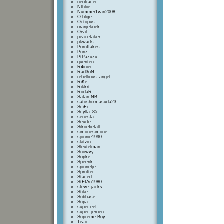
neotracer
Nthliie
Nummer1van2008
O-blige
Octopus
oranjekoek
Orvil
peacetaker
pkwarts
PornfIakes
Prinz_
PtPazuzu
quenten
R4inier
Rad3oN
rebellious_angel
RiKe
Rikkrt
RodaR
Satan.NB
satoshixmasuda23
SciFi
Scylla_85
senesta
Seurte
Sikoefietall
simonesimone
sjonnie1990
skitzin
Sleutelman
Snowvy
Sopke
Speerik
spinnetje
Sprutter
Staced
StEfAn1980
steve_jacks
Stike
Subbase
Supa
super-eef
super_jeroen
Supreme-Boy
TeJo