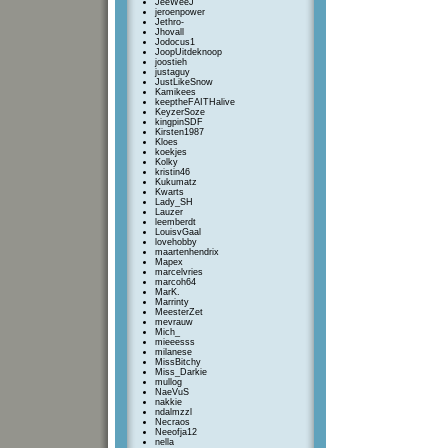
JeeWeeJ
jeroenpower
Jethro-
Jhovall
Jodocus1
JoopUitdeknoop
joostieh
justaguy
JustLikeSnow
Kamikees
keeptheFAITHalive
KeyzerSoze
kingpinSDF
Kirsten1987
Kloes
koekjes
Kolky
kristin46
Kukumatz
Kwarts
Lady_SH
Lauzer
leemberdt
LouisvGaal
lovehobby
maartenhendrix
Mapex
marcelvries
marcoh64
MarK.
Marrinty
MeesterZet
mevrauw
Mich_
mieeesss
milanese
MissBitchy
Miss_Darkie
mullog
NaeVuS
nakkie
ndalmzzl
Necraos
Neeofja12
nella