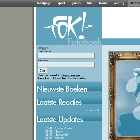
frontpage
sport
games
film
forum
weblog
fotob
Inloggen:
Username:
Password:
Geen account ?
Registreer nu
Pass kwijt ?
Laat het forum mailen
»
overzicht
13:41 - Uncle_Cheech
01-08 - Soury
31-07 - SpeedyGJ
22-07 - wimbo