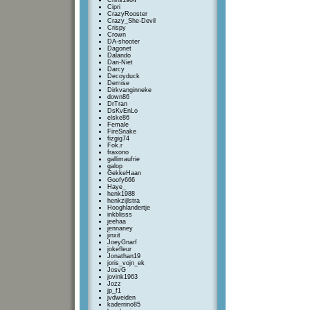
Chris1964
Cipri
CrazyRooster
Crazy_She-Devil
Crispy
Crown
DA-shooter
Dagonet
Dalando
Dan-Niet
Darcy
Decoyduck
Demise
Dirkvanginneke
down86
DrTran
DsKvEnLo
elske86
Female
FireSnake
fizgig74
Fok.r
fraxono
gallimaufrie
galop
GekkeHaan
Goofy666
Haye_
henk1988
henkzijlstra
Hooghlandertje
inkblisss
jeehaa
jennaney
jinxit
JoeyGnarf
jokefleur
Jonathan19
joris_vojn_ek
JosvG
jovink1963
Jozz
jp_f1
jvdweiden
kaderrino85