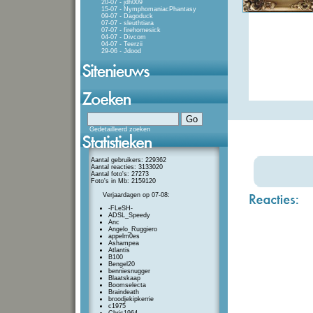
20-07 - jdh009
15-07 - NymphomaniacPhantasy
09-07 - Dagoduck
07-07 - sleuthtiara
07-07 - firehomesick
04-07 - Divcom
04-07 - Teerzii
29-06 - Jdood
Gedetailleerd zoeken
Aantal gebruikers: 229362
Aantal reacties: 3133020
Aantal foto's: 27273
Foto's in Mb: 2159120
Verjaardagen op 07-08:
-FLeSH-
ADSL_Speedy
Anc
Angelo_Ruggiero
appelm0es
Ashampea
Atlantis
B100
Bengel20
benniesnugger
Blaatskaap
Boomselecta
Braindeath
broodjekipkerrie
c1975