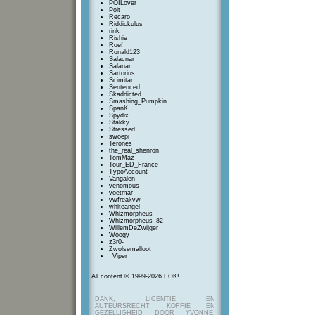
POILover
Poit
Recaro
Riddickulus
rink
Rishie
Roef
Ronald123
Salacnar
Salanar
Sartorius
Scimitar
Sentenced
Skaddicted
Smashing_Pumpkin
SpanK
Spydix
Stakky
Stressed
swoepi
Terones
the_real_shenron
TomMaz
Tour_ED_France
TypoAccount
Vangalen
venomous
voetmar
vwfreakvw
whiteangel
Whizmorpheus
Whizmorpheus_82
WillemDeZwijger
Woogy
z3r0-
Zwolsemalloot
_Viper_
All content © 1999-2026 FOK!
DANK, LICENTIE EN
AUTEURSRECHT: KOFFIE EN
GEZELLIGHEID DOOR YVONNE,