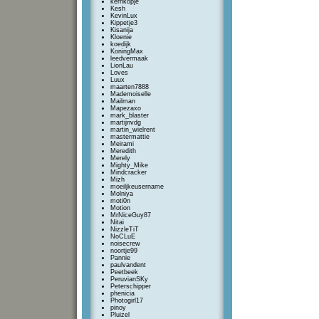
kernkopje
Kesh
KevinLux
Kippetje3
Kisanija
Kloenie
koedijk
KoningMax
leedvermaak
LionLau
Loves
Luux
maarten7888
Mademoiselle
Mailman
Mapezaxo
mark_blaster
martijnvdg
martin_wielrent
mastermattie
Meirami
Meredith
Merely
Mighty_Mike
Mindcracker
Mizh
moeiljkeusername
Molniya
moti0n
Motion
MrNiceGuy87
Nitai
NizzleTiT
NoCLuE
noisecrew
noortje99
Pannie
paulvandent
Peetbeek
PeruvianSKy
Peterschipper
phenicia
Photogirl17
pinoy
Pluizel