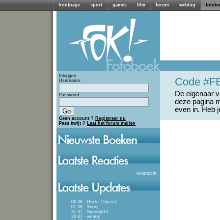
frontpage
sport
games
film
forum
weblog
fotob
Inloggen:
Code #F
Username:
De eigenaar va
Password:
deze pagina m
even in. Heb 
Geen account ?
Registreer nu
Pass kwijt ?
Laat het forum mailen
»
overzicht
06-08 - Uncle_Cheech
01-08 - Soury
31-07 - SpeedyGJ
22-07 - wimbo