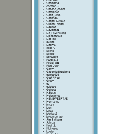
cest-lavie
Chaldama
cheetah18
Choose_choice
Chrome45
Coen_1896
CoolmaX
Cooper-Deluxe
CriticalThinker
DaBoaz
Davidboaz
De_Psycholoog
Djeeper1978
DocTari
duelho
DzervE
eddo79
EllenB
Ellesje
Ephaedra
Famke72
FeEsTbBt
FietsDeur
Garny
Gasontladingslamp
genius995
GetFFReel
Greby
gu
guidooo
Guiness
H2joy.nl
Helenamus
HENEWEERTJE
Hermanus
irritant
jaen
januz
jdonko13
jeroenromate
Jim-Bakkum
Johrizz
Kevin.L
Kleinezus
koelie