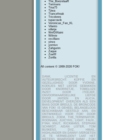
The_BoezelaaR
Tietmans
Tina75
Tjiwa
Trancefreak
Tricolores
tupacravik
Veronicas_Fan_KL
Vilanto
villetje
WefDiNaini
Wilmie
xxcillaxx
yinxs
yornivv
Zahgurim
Zaque
Zoefff
Zorilla
All content © 1999-2026 FOK!
DANK, LICENTIE EN
AUTEURSRECHT: KOFFIE EN
GEZELLIGHEID DOOR YVONNE,
KOEKJES MET LIEFDE GEBAKKEN
DOOR KNORRETJE, TOMELOZE
INZET DOOR ITEEJER,
ONVOORWAARDELIJKE LIEFDE
DOOR JAYDEN EN ALICIA,
DEVELOPMENT OVERZIEN ALS EEN
BAAS DOOR BREULS. DE BRONCODE
VAN FOK! IS GEHEEL BELANGELOOS
BESCHIKBAAR GESTELD AAN, EN
ONTWIKKELD VOOR FOK! DOOR
BREULS, ZOEM, THE_TERMINATOR,
ROONAAN, JUICYHIL, LIGHT, FAUX.,
FYAH, KNUT, RICKMANS, STEPHAN
SCHMIDT, AIDAN LISTER, TOM
BUSKENS, DVZ, HMAIL,
HIGHLANDER EN DANNY (VERGETEN
JE TE VERMELDEN? LAAT HET
WETEN!), WAARVOOR DANK! - FOK!