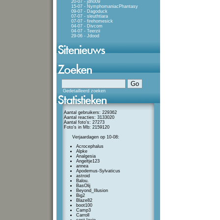
20-07 - jdh009
15-07 - NymphomaniacPhantasy
09-07 - Dagoduck
07-07 - sleuthtiara
07-07 - firehomesick
04-07 - Divcom
04-07 - Teerzii
29-06 - Jdood
Gedetailleerd zoeken
Aantal gebruikers: 229362
Aantal reacties: 3133020
Aantal foto's: 27273
Foto's in Mb: 2159120
Verjaardagen op 10-08:
Acrocephalus
Alpke
Analgesia
Angeltje123
annea
Apodemus-Sylvaticus
astroid
Balou.
BasOlij
Beyond_Illusion
Big2
Blaze82
boot100
Camp3
Carroll