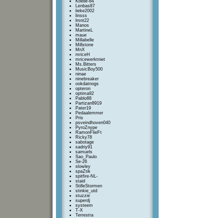
Koelie-84
Lenbas87
lieke2002
linsss
lmnt22
Manos
MartineL
maue
Millabelle
Millstone
MnX
mriceH
mricewerktniet
Ms.Bitters
MusicBoy500
ninae
ninebreaker
ookdatnogs
opteron
optima92
Pablo88
Partizan8919
Pater19
Pedaalemmer
Pris
psveindhoven040
PyroZnype
RamonFlieFt
Ricky78
sabotage
sadriy91
samuels
Sao_Paulo
Se-26
slowley
spaZtik
spitfire-NL-
staid
StilleStormen
stinkie_utd
stuzzie
superdj
systeem
T-X
Terrestra