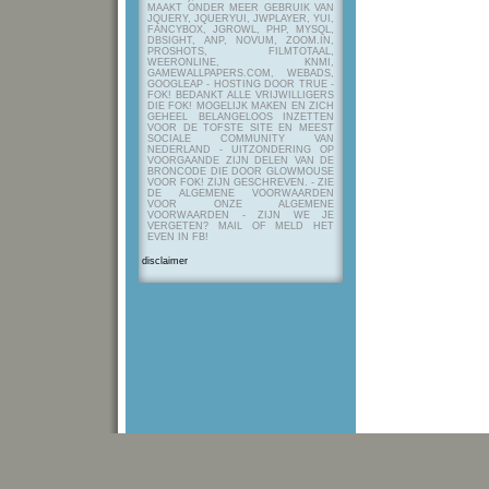
MAAKT ONDER MEER GEBRUIK VAN
JQUERY, JQUERYUI, JWPLAYER, YUI,
FANCYBOX, JGROWL, PHP, MYSQL,
DBSIGHT, ANP, NOVUM, ZOOM.IN,
PROSHOTS, FILMTOTAAL,
WEERONLINE, KNMI,
GAMEWALLPAPERS.COM, WEBADS,
GOOGLEAP - HOSTING DOOR TRUE -
FOK! BEDANKT ALLE VRIJWILLIGERS
DIE FOK! MOGELIJK MAKEN EN ZICH
GEHEEL BELANGELOOS INZETTEN
VOOR DE TOFSTE SITE EN MEEST
SOCIALE COMMUNITY VAN
NEDERLAND - UITZONDERING OP
VOORGAANDE ZIJN DELEN VAN DE
BRONCODE DIE DOOR GLOWMOUSE
VOOR FOK! ZIJN GESCHREVEN.
- ZIE
DE ALGEMENE VOORWAARDEN
VOOR ONZE ALGEMENE
VOORWAARDEN - ZIJN WE JE
VERGETEN? MAIL OF MELD HET
EVEN IN FB!
disclaimer