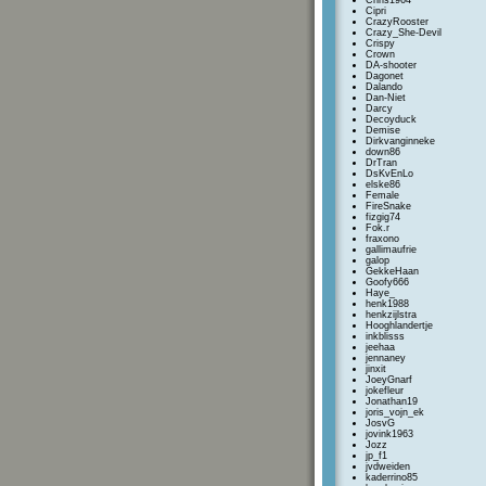
Chris1964
Cipri
CrazyRooster
Crazy_She-Devil
Crispy
Crown
DA-shooter
Dagonet
Dalando
Dan-Niet
Darcy
Decoyduck
Demise
Dirkvanginneke
down86
DrTran
DsKvEnLo
elske86
Female
FireSnake
fizgig74
Fok.r
fraxono
gallimaufrie
galop
GekkeHaan
Goofy666
Haye_
henk1988
henkzijlstra
Hooghlandertje
inkblisss
jeehaa
jennaney
jinxit
JoeyGnarf
jokefleur
Jonathan19
joris_vojn_ek
JosvG
jovink1963
Jozz
jp_f1
jvdweiden
kaderrino85