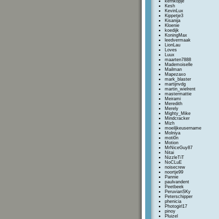
kernkopje
Kesh
KevinLux
Kippetje3
Kisanija
Kloenie
koedijk
KoningMax
leedvermaak
LionLau
Loves
Luux
maarten7888
Mademoiselle
Mailman
Mapezaxo
mark_blaster
martijnvdg
martin_wielrent
mastermattie
Meirami
Meredith
Merely
Mighty_Mike
Mindcracker
Mizh
moeiljkeusername
Molniya
moti0n
Motion
MrNiceGuy87
Nitai
NizzleTiT
NoCLuE
noisecrew
noortje99
Pannie
paulvandent
Peetbeek
PeruvianSKy
Peterschipper
phenicia
Photogirl17
pinoy
Pluizel