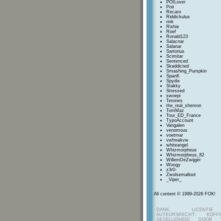
POILover
Poit
Recaro
Riddickulus
rink
Rishie
Roef
Ronald123
Salacnar
Salanar
Sartorius
Scimitar
Sentenced
Skaddicted
Smashing_Pumpkin
SpanK
Spydix
Stakky
Stressed
swoepi
Terones
the_real_shenron
TomMaz
Tour_ED_France
TypoAccount
Vangalen
venomous
voetmar
vwfreakvw
whiteangel
Whizmorpheus
Whizmorpheus_82
WillemDeZwijger
Woogy
z3r0-
Zwolsemalloot
_Viper_
All content © 1999-2026 FOK!
DANK, LICENTI
AUTEURSRECHT: KOF
GEZELLIGHEID DOOR Y