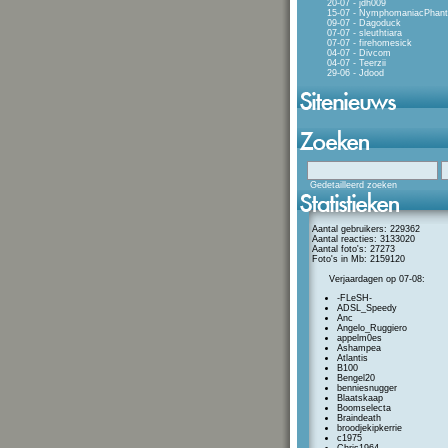
20-07 - jdh009
15-07 - NymphomaniacPhan
09-07 - Dagoduck
07-07 - sleuthtiara
07-07 - firehomesick
04-07 - Divcom
04-07 - Teerzii
29-06 - Jdood
Gedetailleerd zoeken
Aantal gebruikers: 229362
Aantal reacties: 3133020
Aantal foto's: 27273
Foto's in Mb: 2159120
Verjaardagen op 07-08:
-FLeSH-
ADSL_Speedy
Anc
Angelo_Ruggiero
appelm0es
Ashampea
Atlantis
B100
Bengel20
benniesnugger
Blaatskaap
Boomselecta
Braindeath
broodjekipkerrie
c1975