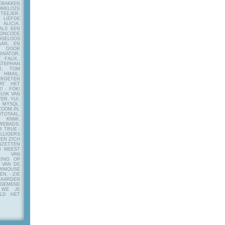
EBAKKEN
MELOZE
EJER,
LIEFDE
LICIA,
ALS EEN
RONCODE
ANGELOOS
AAN, EN
! DOOR
INATOR,
, FAUX.,
STEPHAN
ER, TOM
MAIL,
ERGETEN
AT HET
! - FOK!
UIK VAN
ER, YUI,
 MYSQL,
OOM.IN,
TAAL,
NMI,
WEBADS,
R TRUE -
ILLIGERS
 EN ZICH
NZETTEN
N MEEST
Y VAN
RING OP
 VAN DE
OWMOUSE
VEN.
- ZIE
AARDEN
EMENE
 WE JE
ELD HET