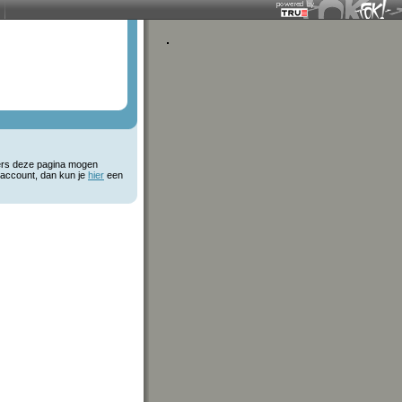
kers deze pagina mogen
 account, dan kun je
hier
een