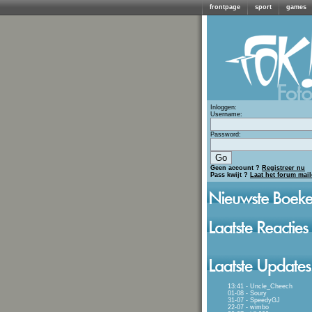
frontpage
sport
games
Inloggen:
Username:
Password:
Geen account ?
Registreer nu
Pass kwijt ?
Laat het forum mai
13:41 - Uncle_Cheech
01-08 - Soury
31-07 - SpeedyGJ
22-07 - wimbo