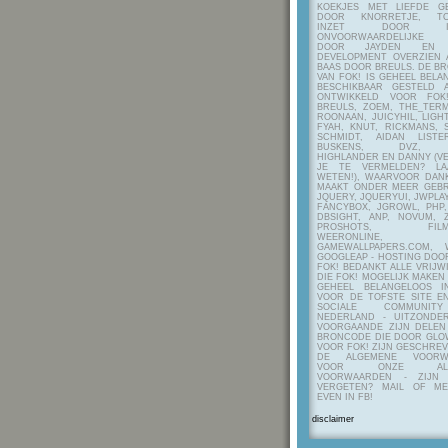
KOEKJES MET LIEFDE G
DOOR KNORRETJE, TO
INZET DOOR ITE
ONVOORWAARDELIJKE 
DOOR JAYDEN EN A
DEVELOPMENT OVERZIEN 
BAAS DOOR BREULS. DE B
VAN FOK! IS GEHEEL BEL
BESCHIKBAAR GESTELD 
ONTWIKKELD VOOR FOK
BREULS, ZOEM, THE_TERM
ROONAAN, JUICYHIL, LIGHT
FYAH, KNUT, RICKMANS, 
SCHMIDT, AIDAN LIST
BUSKENS, DVZ, H
HIGHLANDER EN DANNY (V
JE TE VERMELDEN? LA
WETEN!), WAARVOOR DANK
MAAKT ONDER MEER GEBR
JQUERY, JQUERYUI, JWPLAY
FANCYBOX, JGROWL, PHP,
DBSIGHT, ANP, NOVUM, Z
PROSHOTS, FILMTO
WEERONLINE, K
GAMEWALLPAPERS.COM, 
GOOGLEAP - HOSTING DOO
FOK! BEDANKT ALLE VRIJW
DIE FOK! MOGELIJK MAKEN
GEHEEL BELANGELOOS I
VOOR DE TOFSTE SITE E
SOCIALE COMMUNIT
NEDERLAND - UITZONDE
VOORGAANDE ZIJN DELEN
BRONCODE DIE DOOR GL
VOOR FOK! ZIJN GESCHRE
DE ALGEMENE VOORW
VOOR ONZE ALG
VOORWAARDEN - ZIJN
VERGETEN? MAIL OF M
EVEN IN FB!
disclaimer