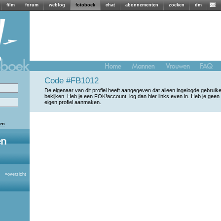
film
forum
weblog
fotoboek
chat
abonnementen
zoeken
dm
Code #FB1012
De eigenaar van dit profiel heeft aangegeven dat alleen ingelogde gebrui
bekijken. Heb je een FOK!account, log dan hier links even in. Heb je geen
eigen profiel aanmaken.
len
»
overzicht