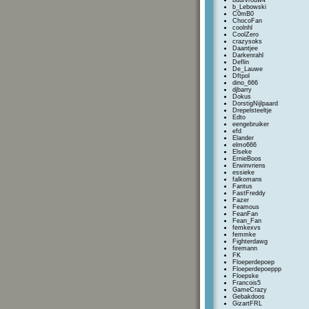
buurvrouw4
b_Lebowski
C0mB0
ChocoFan
coolnhl
CoolZero
crazysoks
Daantjee
Darkenrahl
Deflin
De_Lauwe
Dftpol
dino_666
djbarry
Dokus
DorstigNijlpaard
Drepelsteeltje
Edto
eengebruiker
efd
Elander
elmo666
Elseke
ErnieBoos
Erwinvriens
essieke
falkomans
Fantus
FastFreddy
Fazer
Feamous
FeanFan
Fean_Fan
femkexvs
femmke
Fighterdawg
firemann
FK
Floeperdepoep
Floeperdepoeppp
Floepske
Francois5
GameCrazy
Gebakdoos
GizartFRL