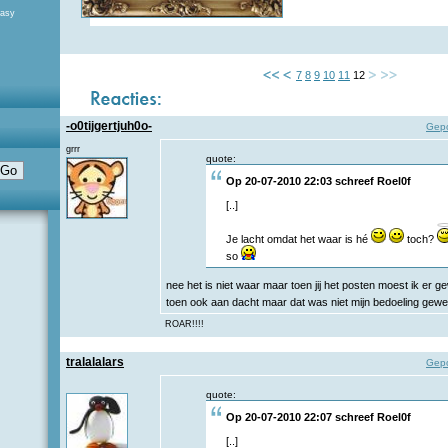
tasy
7
8
9
10
11
12
-o0tijgertjuh0o-
Gepo
grrr
quote:
Op 20-07-2010 22:03 schreef
Roel0f
[..]
Je lacht omdat het waar is hé
toch?
so
nee het is niet waar maar toen jij het posten moest ik er 
toen ook aan dacht maar dat was niet mijn bedoeling gew
ROAR!!!!
tralalalars
Gepo
quote:
Op 20-07-2010 22:07 schreef
Roel0f
[..]