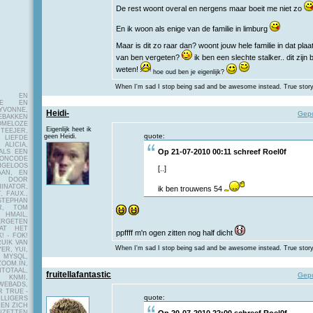
De rest woont overal en nergens maar boeit me niet zo
En ik woon als enige van de familie in limburg
Maar is dit zo raar dan? woont jouw hele familie in dat pl
van ben vergeten?
ik ben een slechte stalker.. dit zijn
weten!
hoe oud ben je eigenlijk?
When I'm sad I stop being sad and be awesome instead. True stor
E EN
FIE EN
VONNE,
Heidi-
Gepo
EBAKKEN
MELOZE
Eigenlijk heet ik
EJER,
quote:
geen Heidi.
LIEFDE
LICIA,
Op 21-07-2010 00:11 schreef
Roel0f
ALS EEN
RONCODE
ANGELOOS
[..]
AAN, EN
! DOOR
INATOR,
ik ben trouwens 54
, FAUX.,
STEPHAN
ER, TOM
MAIL,
ERGETEN
AT HET
ppffff m'n ogen zitten nog half dicht
! - FOK!
UIK VAN
When I'm sad I stop being sad and be awesome instead. True stor
ER, YUI,
 MYSQL,
OOM.IN,
TAAL,
fruitellafantastic
Gepo
NMI,
WEBADS,
R TRUE -
quote:
ILLIGERS
 EN ZICH
NZETTEN