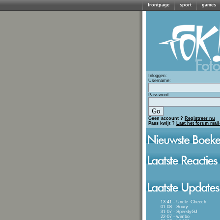
frontpage
sport
games
Inloggen:
Username:
Password:
Geen account ?
Registreer nu
Pass kwijt ?
Laat het forum mai
13:41 - Uncle_Cheech
01-08 - Soury
31-07 - SpeedyGJ
22-07 - wimbo