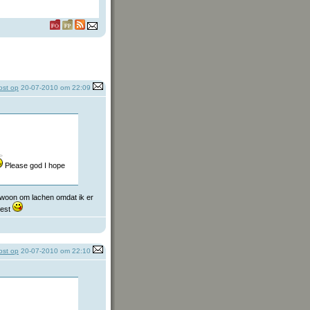
st op
20-07-2010 om 22:09
Please god I hope
gewoon om lachen omdat ik er
eest
st op
20-07-2010 om 22:10