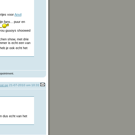
artjes voor
Anvil
jn fans... puur en
you guuoys shoowed
chen show, met drie
mmer is echt een van
eb je ook echt het
ppointment.
st op
21-07-2010 om 10:31
n dus echt van het