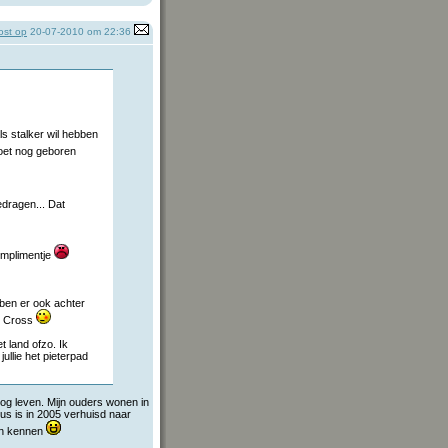
st op
20-07-2010 om 22:36
als stalker wil hebben
moet nog geboren
edragen... Dat
omplimentje
 ben er ook achter
e Cross
t land ofzo. Ik
ullie het pieterpad
nog leven. Mijn ouders wonen in
us is in 2005 verhuisd naar
ren kennen