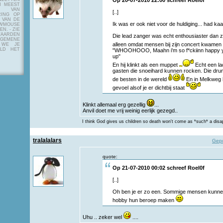
Op 20-07-2010 22:00 schreef
Roel0f
N MEEST
Y VAN
[..]
RING OP
 VAN DE
Ik was er ook niet voor de huldiging... had ka
OWMOUSE
VEN.
- ZIE
AARDEN
Die lead zanger was echt enthousiaster dan zi
EMENE
alleen omdat mensen bij zijn concert kwamen
 WE JE
ELD HET
"WHOOHOOO, Maahn i'm so f*ckiinn happy 
up"
En hij klinkt als een muppet
Echt een la
gasten die snoeihard kunnen rocken. Die dru
de besten in de wereld
En in Melkweg h
gevoel alsof je er dichtbij staat
Klinkt allemaal erg gezellig
...
Anvil doet me vrij weinig eerlijk gezegd..
I think God gives us children so death won't come as *such* a disa
tralalalars
Gepo
quote:
Op 21-07-2010 00:02 schreef
Roel0f
[..]
Oh ben je er zo een. Sommige mensen kunne
hobby hun beroep maken
Uhu .. zeker wel
....