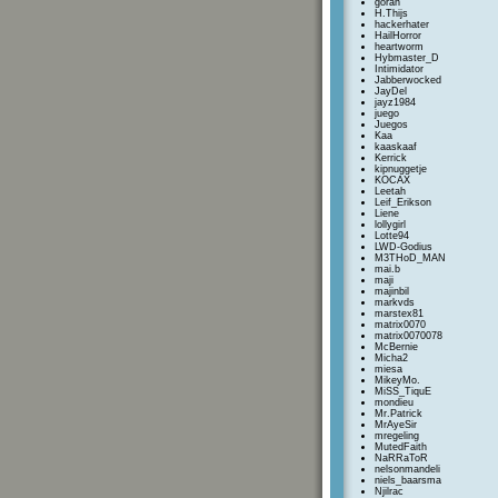
goran
H.Thijs
hackerhater
HailHorror
heartworm
Hybmaster_D
Intimidator
Jabberwocked
JayDel
jayz1984
juego
Juegos
Kaa
kaaskaaf
Kerrick
kipnuggetje
KOCAX
Leetah
Leif_Erikson
Liene
lollygirl
Lotte94
LWD-Godius
M3THoD_MAN
mai.b
maji
majinbil
markvds
marstex81
matrix0070
matrix0070078
McBernie
Micha2
miesa
MikeyMo.
MiSS_TiquE
mondieu
Mr.Patrick
MrAyeSir
mregeling
MutedFaith
NaRRaToR
nelsonmandeli
niels_baarsma
Njilrac