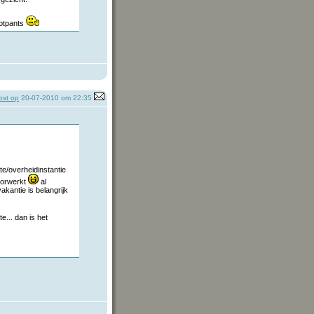
 hotpants
st op
20-07-2010 om 22:35
e/overheidinstantie
doorwerkt
al
akantie is belangrijk
te... dan is het