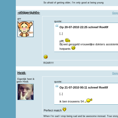
So afraid of getting older, I'm only good at being young
-o0tijgertjuh0o-
Gepo
grrr
quote:
Op 20-07-2010 22:25 schreef
Roel0f
[..]
pfff,
Bij wet geregeld vrouwelijke dokters assistente
hotpants
ROAR!!!!
Heidi-
Gepo
Eigenlijk heet ik
quote:
geen Heidi.
Op 21-07-2010 00:11 schreef
Roel0f
[..]
ik ben trouwens 54
Perfect match
When I'm sad I stop being sad and be awesome instead. True stor