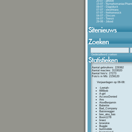
20-07 - jdh009
15-07 - NymphomaniacPhan
09-07 - Dagoduck
07-07 - sleuthtiara
07-07 - firehomesick
04-07 - Divcom
04-07 - Teerzii
29-06 - Jdood
Gedetailleerd zoeken
Aantal gebruikers: 229362
Aantal reacties: 3133020
Aantal foto's: 27273
Foto's in Mb: 2159120
Verjaardagen op 06-08:
-Leetah-
666bob
A-girl
AccessDenied
Ans
AtseBenjamin
Babettie
Bad_Company
Batsenegger
bee_aka_bas
Boon1278
braez
broeskie
Buggle
burtmobile