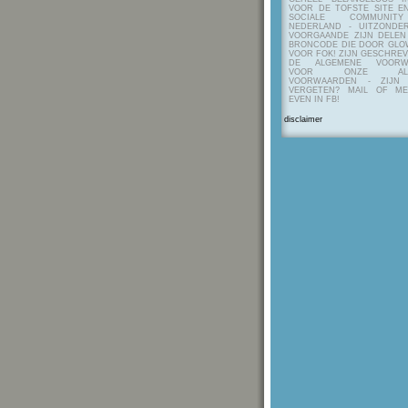
VOOR DE TOFSTE SITE E
SOCIALE COMMUNIT
NEDERLAND - UITZONDE
VOORGAANDE ZIJN DELEN
BRONCODE DIE DOOR GL
VOOR FOK! ZIJN GESCHRE
DE ALGEMENE VOORW
VOOR ONZE ALG
VOORWAARDEN - ZIJN
VERGETEN? MAIL OF M
EVEN IN FB!
disclaimer