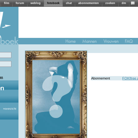
film
forum
weblog
fotoboek
chat
abonnementen
zoeken
dm
len
Abonnement
FOK!free
»
overzicht