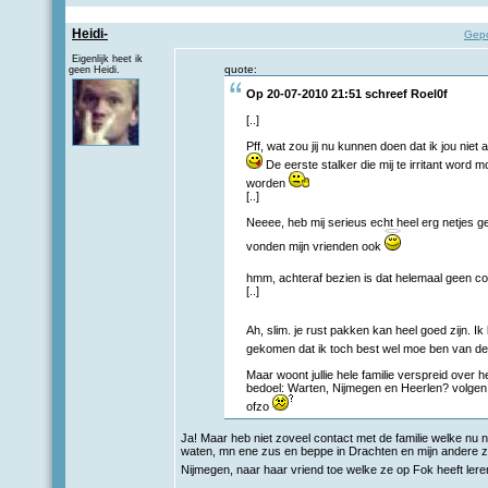
Heidi-
Gepo
Eigenlijk heet ik
quote:
geen Heidi.
Op 20-07-2010 21:51 schreef
Roel0f
[..]
Pff, wat zou jij nu kunnen doen dat ik jou niet 
De eerste stalker die mij te irritant word 
worden
[..]
Neeee, heb mij serieus echt heel erg netjes g
vonden mijn vrienden ook
hmm, achteraf bezien is dat helemaal geen c
[..]
Ah, slim. je rust pakken kan heel goed zijn. Ik
gekomen dat ik toch best wel moe ben van d
Maar woont jullie hele familie verspreid over he
bedoel: Warten, Nijmegen en Heerlen? volgen j
ofzo
Ja! Maar heb niet zoveel contact met de familie welke nu 
waten, mn ene zus en beppe in Drachten en mijn andere z
Nijmegen, naar haar vriend toe welke ze op Fok heeft le