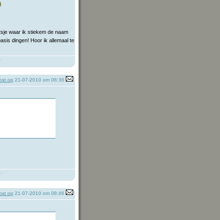
aatsje waar ik stiekem de naam
 basis dingen! Hoor ik allemaal te
y
st op
21-07-2010 om 06:36
y
st op
21-07-2010 om 08:46