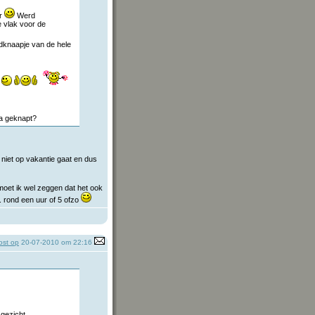
ar
Werd
 vlak voor de
ndknaapje van de hele
d
jna geknapt?
e niet op vakantie gaat en dus
l moet ik wel zeggen dat het ook
 .. rond een uur of 5 ofzo
st op
20-07-2010 om 22:16
 gezicht.