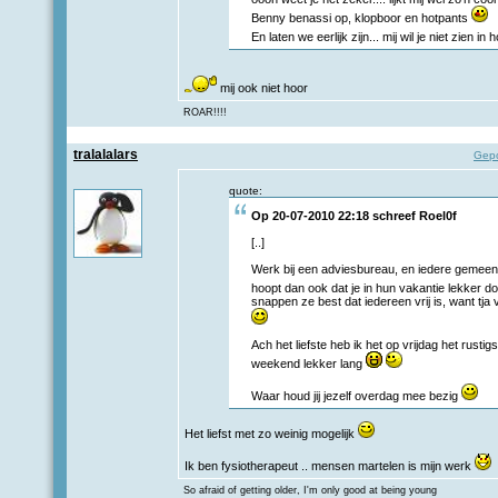
Benny benassi op, klopboor en hotpants
En laten we eerlijk zijn... mij wil je niet zien in
mij ook niet hoor
ROAR!!!!
tralalalars
Gepo
quote:
Op 20-07-2010 22:18 schreef
Roel0f
[..]
Werk bij een adviesbureau, en iedere gemeent
hoopt dan ook dat je in hun vakantie lekker 
snappen ze best dat iedereen vrij is, want tja v
Ach het liefste heb ik het op vrijdag het rustigs
weekend lekker lang
Waar houd jij jezelf overdag mee bezig
Het liefst met zo weinig mogelijk
Ik ben fysiotherapeut .. mensen martelen is mijn werk
So afraid of getting older, I'm only good at being young