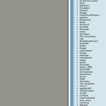
no-use-for-a-name
Nork
p0k3rf4c3
Pandabier
Parawyf
Plaapje
PurePoisonPerfume
qubasta
Radiowood
Raisk
ReGuLuS
Reinaldo
Reminder
renarj
Rexonium
Rex_Everything
robj
RobsMentalCoach
Roelof93
Ruiker
Rutger
ruud_piepers
Ryoga
sbronsge
seiko4pulsar
sjattie
sjor06
SockUdip
Sproet_1980
Stefan206
SvensationaI
Sweetheart
Syana
t0nijn
Tammeke
The_Dogfather
The_O
tijgertje1987
TotalOverdose
Tozalin
Tuinhark
UberFunkerfied
unox_worst
victorinus
Wijnand