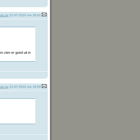
st op
21-07-2010 om 18:41
n zien er goed uit in
st op
21-07-2010 om 18:50
y