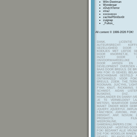
Wim-Deetman
Wonderaar
xDutchTerror
xtraJ
xxxsxexxx
zachteP0rn0sn0r
zuignap
_Fulton_
All content © 1999-2026 FOK!
DANK, LICENTI
AUTEURSRECHT: KOF
GEZELLIGHEID DOOR Y
KOEKJES MET LIEFDE G
DOOR KNORRETJE, TO
INZET DOOR ITE
ONVOORWAARDELIJKE 
DOOR JAYDEN EN A
DEVELOPMENT OVERZIEN 
BAAS DOOR BREULS. DE B
VAN FOK! IS GEHEEL BEL
BESCHIKBAAR GESTELD 
ONTWIKKELD VOOR FOK
BREULS, ZOEM, THE_TERM
ROONAAN, JUICYHIL, LIGHT
FYAH, KNUT, RICKMANS, 
SCHMIDT, AIDAN LIST
BUSKENS, DVZ, H
HIGHLANDER EN DANNY (V
JE TE VERMELDEN? LA
WETEN!), WAARVOOR DANK
MAAKT ONDER MEER GEBR
JQUERY, JQUERYUI, JWPLAY
FANCYBOX, JGROWL, PHP,
DBSIGHT, ANP, NOVUM, Z
PROSHOTS, FILMTO
WEERONLINE, K
GAMEWALLPAPERS.COM, 
GOOGLEAP - HOSTING DOO
FOK! BEDANKT ALLE VRIJW
DIE FOK! MOGELIJK MAKEN
GEHEEL BELANGELOOS I