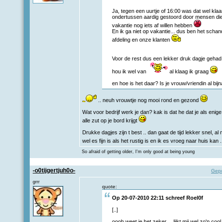
Ja, tegen een uurtje of 16:00 was dat wel kla
ondertussen aardig gestoord door mensen die
vakantie nog iets af willen hebben
En ik ga niet op vakantie... dus ben het scha
afdeling en onze klanten
Voor de rest dus een lekker druk dagje geha
hou ik wel van
al klaag ik graag
en hoe is het daar? Is je vrouw/vriendin al bi
.. neuh vrouwtje nog mooi rond en gezond
Wat voor bedrijf werk je dan? kak is dat he dat je als enig
alle zut op je bord krijgt
Drukke dagjes zijn t best .. dan gaat de tijd lekker snel, a
wel es fijn is als het rustig is en ik es vroeg naar huis kan
So afraid of getting older, I'm only good at being young
-o0tijgertjuh0o-
Gepo
grrr
quote:
Op 20-07-2010 22:11 schreef
Roel0f
[..]
oooh weet je het zeker.... lijkt mij wel zo'n cool