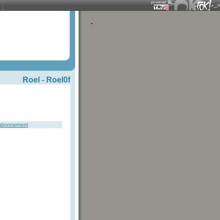
Roel -
Roel0f
 abonnement