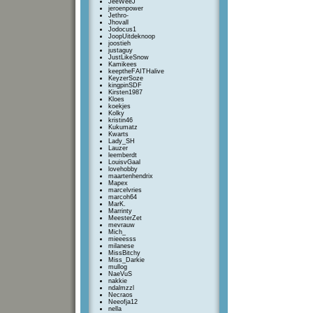
JeeWeeJ
jeroenpower
Jethro-
Jhovall
Jodocus1
JoopUitdeknoop
joostieh
justaguy
JustLikeSnow
Kamikees
keeptheFAITHalive
KeyzerSoze
kingpinSDF
Kirsten1987
Kloes
koekjes
Kolky
kristin46
Kukumatz
Kwarts
Lady_SH
Lauzer
leemberdt
LouisvGaal
lovehobby
maartenhendrix
Mapex
marcelvries
marcoh64
MarK.
Marrinty
MeesterZet
mevrauw
Mich_
mieeesss
milanese
MissBitchy
Miss_Darkie
mullog
NaeVuS
nakkie
ndalmzzl
Necraos
Neeofja12
nella