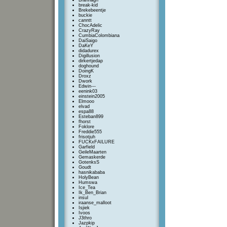
Brannagh
break-kid
Brekebeentje
buckie
canntt
ChocAdelic
CrazyRay
CumbiaColombiana
DaiSaigo
DaKeY
didadurex
Digillusion
dirkertjedap
doghound
DoingK
Droxz
Dwork
Edwin---
eenink03
einstein2005
Elmooo
elvad
espa88
Esteban899
fhorst
Foklore
Freddie555
frisotjuh
FUCKxFAILURE
Garfield
GeileMaarten
Gemaskerde
GotenksS
Goudt
hasnikababa
HolyBean
Humswa
Ice_Tea
Ik_Ben_Brian
insul
iraanse_malloot
Isjiek
Ivoos
J3thro
Jazpkip