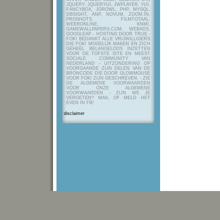
JQUERY, JQUERYUI, JWPLAYER, YUI,
FANCYBOX, JGROWL, PHP, MYSQL,
DBSIGHT, ANP, NOVUM, ZOOM.IN,
PROSHOTS, FILMTOTAAL,
WEERONLINE, KNMI,
GAMEWALLPAPERS.COM, WEBADS,
GOOGLEAP - HOSTING DOOR TRUE -
FOK! BEDANKT ALLE VRIJWILLIGERS
DIE FOK! MOGELIJK MAKEN EN ZICH
GEHEEL BELANGELOOS INZETTEN
VOOR DE TOFSTE SITE EN MEEST
SOCIALE COMMUNITY VAN
NEDERLAND - UITZONDERING OP
VOORGAANDE ZIJN DELEN VAN DE
BRONCODE DIE DOOR GLOWMOUSE
VOOR FOK! ZIJN GESCHREVEN.
- ZIE
DE ALGEMENE VOORWAARDEN
VOOR ONZE ALGEMENE
VOORWAARDEN - ZIJN WE JE
VERGETEN? MAIL OF MELD HET
EVEN IN FB!
disclaimer