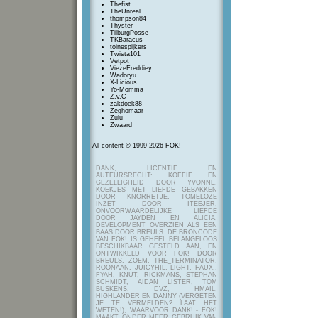
Thefist
TheUnreal
thompson84
Thyster
TilburgPosse
TKBaracus
toinespijkers
Twista101
Vetpot
ViezeFreddiey
Wadoryu
X-Licious
Yo-Momma
Z.v.C
zakdoek88
Zeghomaar
Zulu
Zwaard
All content © 1999-2026 FOK!
DANK, LICENTIE EN
AUTEURSRECHT: KOFFIE EN
GEZELLIGHEID DOOR YVONNE,
KOEKJES MET LIEFDE GEBAKKEN
DOOR KNORRETJE, TOMELOZE
INZET DOOR ITEEJER,
ONVOORWAARDELIJKE LIEFDE
DOOR JAYDEN EN ALICIA,
DEVELOPMENT OVERZIEN ALS EEN
BAAS DOOR BREULS. DE BRONCODE
VAN FOK! IS GEHEEL BELANGELOOS
BESCHIKBAAR GESTELD AAN, EN
ONTWIKKELD VOOR FOK! DOOR
BREULS, ZOEM, THE_TERMINATOR,
ROONAAN, JUICYHIL, LIGHT, FAUX.,
FYAH, KNUT, RICKMANS, STEPHAN
SCHMIDT, AIDAN LISTER, TOM
BUSKENS, DVZ, HMAIL,
HIGHLANDER EN DANNY (VERGETEN
JE TE VERMELDEN? LAAT HET
WETEN!), WAARVOOR DANK! - FOK!
MAAKT ONDER MEER GEBRUIK VAN