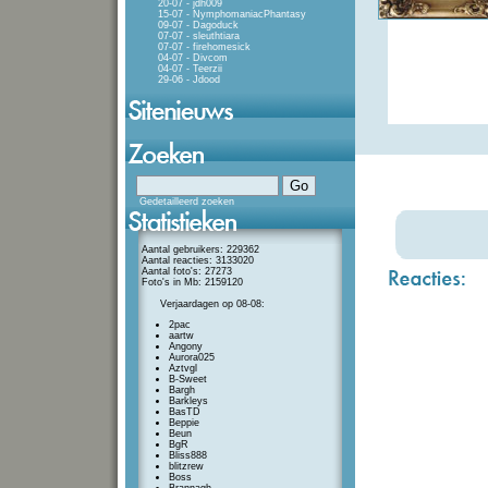
20-07 - jdh009
15-07 - NymphomaniacPhantasy
09-07 - Dagoduck
07-07 - sleuthtiara
07-07 - firehomesick
04-07 - Divcom
04-07 - Teerzii
29-06 - Jdood
Gedetailleerd zoeken
Aantal gebruikers: 229362
Aantal reacties: 3133020
Aantal foto's: 27273
Foto's in Mb: 2159120
Verjaardagen op 08-08:
2pac
aartw
Angony
Aurora025
Aztvgl
B-Sweet
Bargh
Barkleys
BasTD
Beppie
Beun
BgR
Bliss888
blitzrew
Boss