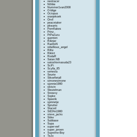
neotracer
Nthliie
Nummer1van2008
O-blige
Octopus
oranjekoek
Orvil
peacetaker
pkwarts
PornfIakes
Prinz_
PtPazuzu
quenten
R4inier
Rad3oN
rebellious_angel
RiKe
Rikkrt
RodaR
Satan.NB
satoshixmasuda23
SciFi
Scylla_85
senesta
Seurte
Sikoefietall
simonesimone
sjonnie1990
skitzin
Sleutelman
Snowvy
Sopke
Speerik
spinnetje
Sprutter
Staced
StEfAn1980
steve_jacks
Stike
Subbase
Supa
super-eef
super_jeroen
Supreme-Boy
TeJo