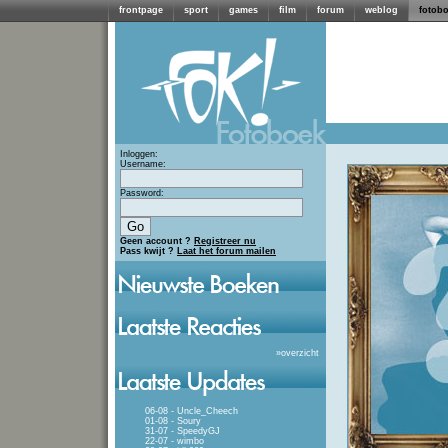
frontpage
sport
games
film
forum
weblog
fotob
Inloggen:
Username:
Password:
Geen account ?
Registreer nu
Pass kwijt ?
Laat het forum mailen
»
overzicht
06-08 - Uncle_Cheech
01-08 - Soury
31-07 - SpeedyGJ
22-07 - wimbo