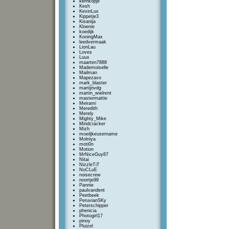
kernkopje
Kesh
KevinLux
Kippetje3
Kisanija
Kloenie
koedijk
KoningMax
leedvermaak
LionLau
Loves
Luux
maarten7888
Mademoiselle
Mailman
Mapezaxo
mark_blaster
martijnvdg
martin_wielrent
mastermattie
Meirami
Meredith
Merely
Mighty_Mike
Mindcracker
Mizh
moeiljkeusername
Molniya
moti0n
Motion
MrNiceGuy87
Nitai
NizzleTiT
NoCLuE
noisecrew
noortje99
Pannie
paulvandent
Peetbeek
PeruvianSKy
Peterschipper
phenicia
Photogirl17
pinoy
Pluizel