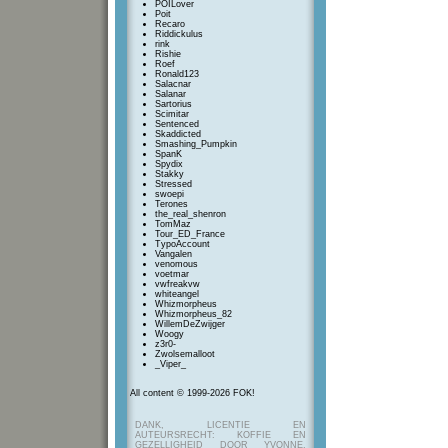
POILover
Poit
Recaro
Riddickulus
rink
Rishie
Roef
Ronald123
Salacnar
Salanar
Sartorius
Scimitar
Sentenced
Skaddicted
Smashing_Pumpkin
SpanK
Spydix
Stakky
Stressed
swoepi
Terones
the_real_shenron
TomMaz
Tour_ED_France
TypoAccount
Vangalen
venomous
voetmar
vwfreakvw
whiteangel
Whizmorpheus
Whizmorpheus_82
WillemDeZwijger
Woogy
z3r0-
Zwolsemalloot
_Viper_
All content © 1999-2026 FOK!
DANK, LICENTIE EN
AUTEURSRECHT: KOFFIE EN
GEZELLIGHEID DOOR YVONNE,