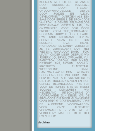
KOEKJES MET LIEFDE GEBAKKEN
DOOR KNORRETJE, TOMELOZE
INZET DOOR ITEEJER,
ONVOORWAARDELIJKE LIEFDE
DOOR JAYDEN EN ALICIA,
DEVELOPMENT OVERZIEN ALS EEN
BAAS DOOR BREULS. DE BRONCODE
VAN FOK! IS GEHEEL BELANGELOOS
BESCHIKBAAR GESTELD AAN, EN
ONTWIKKELD VOOR FOK! DOOR
BREULS, ZOEM, THE_TERMINATOR,
ROONAAN, JUICYHIL, LIGHT, FAUX.,
FYAH, KNUT, RICKMANS, STEPHAN
SCHMIDT, AIDAN LISTER, TOM
BUSKENS, DVZ, HMAIL,
HIGHLANDER EN DANNY (VERGETEN
JE TE VERMELDEN? LAAT HET
WETEN!), WAARVOOR DANK! - FOK!
MAAKT ONDER MEER GEBRUIK VAN
JQUERY, JQUERYUI, JWPLAYER, YUI,
FANCYBOX, JGROWL, PHP, MYSQL,
DBSIGHT, ANP, NOVUM, ZOOM.IN,
PROSHOTS, FILMTOTAAL,
WEERONLINE, KNMI,
GAMEWALLPAPERS.COM, WEBADS,
GOOGLEAP - HOSTING DOOR TRUE -
FOK! BEDANKT ALLE VRIJWILLIGERS
DIE FOK! MOGELIJK MAKEN EN ZICH
GEHEEL BELANGELOOS INZETTEN
VOOR DE TOFSTE SITE EN MEEST
SOCIALE COMMUNITY VAN
NEDERLAND - UITZONDERING OP
VOORGAANDE ZIJN DELEN VAN DE
BRONCODE DIE DOOR GLOWMOUSE
VOOR FOK! ZIJN GESCHREVEN.
- ZIE
DE ALGEMENE VOORWAARDEN
VOOR ONZE ALGEMENE
VOORWAARDEN - ZIJN WE JE
VERGETEN? MAIL OF MELD HET
EVEN IN FB!
disclaimer