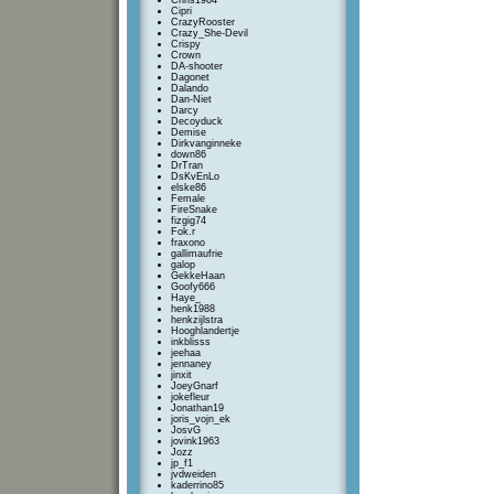
Chris1964
Cipri
CrazyRooster
Crazy_She-Devil
Crispy
Crown
DA-shooter
Dagonet
Dalando
Dan-Niet
Darcy
Decoyduck
Demise
Dirkvanginneke
down86
DrTran
DsKvEnLo
elske86
Female
FireSnake
fizgig74
Fok.r
fraxono
gallimaufrie
galop
GekkeHaan
Goofy666
Haye_
henk1988
henkzijlstra
Hooghlandertje
inkblisss
jeehaa
jennaney
jinxit
JoeyGnarf
jokefleur
Jonathan19
joris_vojn_ek
JosvG
jovink1963
Jozz
jp_f1
jvdweiden
kaderrino85