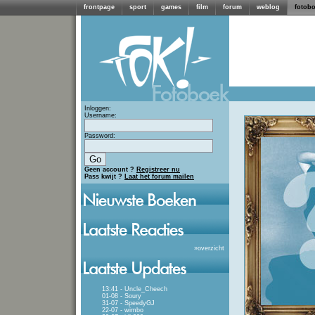
frontpage
sport
games
film
forum
weblog
fotob
Inloggen:
Username:
Password:
Geen account ?
Registreer nu
Pass kwijt ?
Laat het forum mailen
»
overzicht
13:41 - Uncle_Cheech
01-08 - Soury
31-07 - SpeedyGJ
22-07 - wimbo