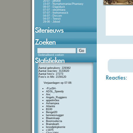
20-07 - jdh009
15-07 - NymphomaniacPhantasy
09-07 - Dagoduck
07-07 - sleuthtiara
07-07 - firehomesick
04-07 - Divcom
04-07 - Teerzii
29-06 - Jdood
Gedetailleerd zoeken
Aantal gebruikers: 229362
Aantal reacties: 3133020
Aantal foto's: 27273
Foto's in Mb: 2159120
Verjaardagen op 07-08:
-FLeSH-
ADSL_Speedy
Anc
Angelo_Ruggiero
appelm0es
Ashampea
Atlantis
B100
Bengel20
benniesnugger
Blaatskaap
Boomselecta
Braindeath
broodjekipkerrie
c1975