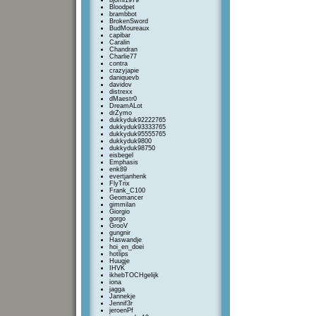
bjorni1979
Bloodpet
brambbot
BrokenSword
BudMoureaux
capibar
Caralin
Chandran
Charlie77
contra
crazyjapie
daniquevb
davidov
distrexx
dMaestr0
DreamALot
drZymo
dukkyduk92222765
dukkyduk93333765
dukkyduk95555765
dukkyduk9800
dukkyduk98750
eisbegel
Emphasis
enk89
evertjanhenk
FlyTrix
Frank_C100
Geomancer
gimmilan
Giorgio
gorgo
GrooV
gungnir
Haswandje
hoi_en_doei
hotlips
Huugje
IHVK
ikhebTOCHgelijk
iona
jagga
Jannekje
Jennif3r
jeroenPf