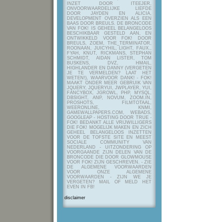
INZET DOOR ITEEJER,
ONVOORWAARDELIJKE LIEFDE
DOOR JAYDEN EN ALICIA,
DEVELOPMENT OVERZIEN ALS EEN
BAAS DOOR BREULS. DE BRONCODE
VAN FOK! IS GEHEEL BELANGELOOS
BESCHIKBAAR GESTELD AAN, EN
ONTWIKKELD VOOR FOK! DOOR
BREULS, ZOEM, THE_TERMINATOR,
ROONAAN, JUICYHIL, LIGHT, FAUX.,
FYAH, KNUT, RICKMANS, STEPHAN
SCHMIDT, AIDAN LISTER, TOM
BUSKENS, DVZ, HMAIL,
HIGHLANDER EN DANNY (VERGETEN
JE TE VERMELDEN? LAAT HET
WETEN!), WAARVOOR DANK! - FOK!
MAAKT ONDER MEER GEBRUIK VAN
JQUERY, JQUERYUI, JWPLAYER, YUI,
FANCYBOX, JGROWL, PHP, MYSQL,
DBSIGHT, ANP, NOVUM, ZOOM.IN,
PROSHOTS, FILMTOTAAL,
WEERONLINE, KNMI,
GAMEWALLPAPERS.COM, WEBADS,
GOOGLEAP - HOSTING DOOR TRUE -
FOK! BEDANKT ALLE VRIJWILLIGERS
DIE FOK! MOGELIJK MAKEN EN ZICH
GEHEEL BELANGELOOS INZETTEN
VOOR DE TOFSTE SITE EN MEEST
SOCIALE COMMUNITY VAN
NEDERLAND - UITZONDERING OP
VOORGAANDE ZIJN DELEN VAN DE
BRONCODE DIE DOOR GLOWMOUSE
VOOR FOK! ZIJN GESCHREVEN.
- ZIE
DE ALGEMENE VOORWAARDEN
VOOR ONZE ALGEMENE
VOORWAARDEN - ZIJN WE JE
VERGETEN? MAIL OF MELD HET
EVEN IN FB!
disclaimer