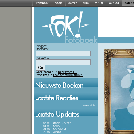
frontpage
sport
games
film
forum
weblog
fotob
Inloggen:
Username:
Password:
Geen account ?
Registreer nu
Pass kwijt ?
Laat het forum mailen
»
overzicht
06-08 - Uncle_Cheech
01-08 - Soury
31-07 - SpeedyGJ
22-07 - wimbo