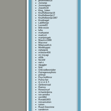
jerommeke18
Jonnetje
Josienepien
Jowell134
King_Julien
Knuffelbeertje16
Knuffelbeertje17
Knuffelbeertje1987
Kruidnagel
LabMeisje
Leonie83
little-essie
lufia
markpatat
markvnl
martijnisgek
Maurice1988
Mazzeur
MilanvanEck
MiniMuppet
mjheijenk
mobster400
mr-miyagi
n00b
NickW
niel-z
nljuggler
Noli.
Onkruidbestrjider
Outrageousphoto
pr0mpt
PsychoMirror
Puma-fan
Q.U.A.S.T.
rainbowroad
Ramsy
Renesmurf
richardzijlstra
ron-anneke
ron1964
Ronald1903
ronvanrutten
rutten
Ruud.Goezinne
sandersm