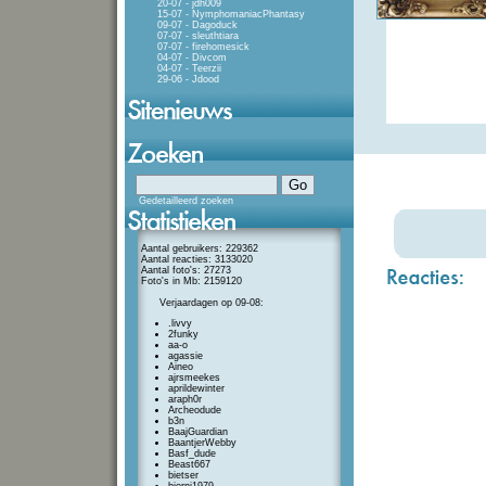
20-07 - jdh009
15-07 - NymphomaniacPhantasy
09-07 - Dagoduck
07-07 - sleuthtiara
07-07 - firehomesick
04-07 - Divcom
04-07 - Teerzii
29-06 - Jdood
Gedetailleerd zoeken
Aantal gebruikers: 229362
Aantal reacties: 3133020
Aantal foto's: 27273
Foto's in Mb: 2159120
Verjaardagen op 09-08:
.livvy
2funky
aa-o
agassie
Aineo
ajrsmeekes
aprildewinter
araph0r
Archeodude
b3n
BaajGuardian
BaantjerWebby
Basf_dude
Beast667
bietser