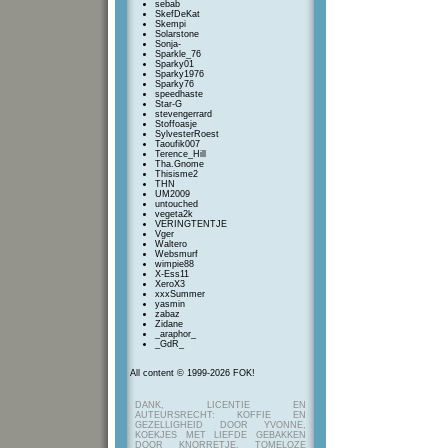
sebab
SkefDeKat
Skempi
Solarstone
Sonja-
Sparkle_76
Sparky01
Sparky1976
Sparky76
speedhaste
Star-G
stevengerrard
Stoffoasje
SylvesterRoest
Taoufik007
Terence_Hill
Tha.Gnome
Thisisme2
THN
UM2009
untouched
vegeta2k
VERINGTENTJE
Vger
Waltero
Websmurf
wimpie88
X-Ess11
XeroX3
xxxSummer
yasmin
zabaz
Zidane
_araphor_
_GdR_
All content © 1999-2026 FOK!
DANK, LICENTIE EN
AUTEURSRECHT: KOFFIE EN
GEZELLIGHEID DOOR YVONNE,
KOEKJES MET LIEFDE GEBAKKEN
DOOR KNORRETJE, TOMELOZE