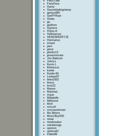
FeEsTbBt
FietsDeur
Garny
Gasontladingslamp
genius995
GetFFReel
Greby
gu
guidooo
Guiness
H2joy.nl
Helenamus
HENEWEERTJE
Hermanus
irritant
jaen
januz
jdonko13
jeroenromate
Jim-Bakkum
Johrizz
Kevin.L
Kleinezus
koelie
Koelie-84
Lenbas87
lieke2002
linsss
lmnt22
Manos
MartineL
maue
Millabelle
Millstone
MnX
mriceH
mricewerktniet
Ms.Bitters
MusicBoy500
ninae
ninebreaker
ookdatnogs
opteron
optima92
Pablo88