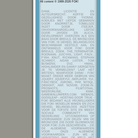
All content © 1999-2026 FOK!
DANK, LICENTIE EN
AUTEURSRECHT: KOFFIE EN
GEZELLIGHEID DOOR YVONNE,
KOEKJES MET LIEFDE GEBAKKEN
DOOR KNORRETJE, TOMELOZE
INZET DOOR ITEEJER,
ONVOORWAARDELIJKE LIEFDE
DOOR JAYDEN EN ALICIA,
DEVELOPMENT OVERZIEN ALS EEN
BAAS DOOR BREULS. DE BRONCODE
VAN FOK! IS GEHEEL BELANGELOOS
BESCHIKBAAR GESTELD AAN, EN
ONTWIKKELD VOOR FOK! DOOR
BREULS, ZOEM, THE_TERMINATOR,
ROONAAN, JUICYHIL, LIGHT, FAUX.,
FYAH, KNUT, RICKMANS, STEPHAN
SCHMIDT, AIDAN LISTER, TOM
BUSKENS, DVZ, HMAIL,
HIGHLANDER EN DANNY (VERGETEN
JE TE VERMELDEN? LAAT HET
WETEN!), WAARVOOR DANK! - FOK!
MAAKT ONDER MEER GEBRUIK VAN
JQUERY, JQUERYUI, JWPLAYER, YUI,
FANCYBOX, JGROWL, PHP, MYSQL,
DBSIGHT, ANP, NOVUM, ZOOM.IN,
PROSHOTS, FILMTOTAAL,
WEERONLINE, KNMI,
GAMEWALLPAPERS.COM, WEBADS,
GOOGLEAP - HOSTING DOOR TRUE -
FOK! BEDANKT ALLE VRIJWILLIGERS
DIE FOK! MOGELIJK MAKEN EN ZICH
GEHEEL BELANGELOOS INZETTEN
VOOR DE TOFSTE SITE EN MEEST
SOCIALE COMMUNITY VAN
NEDERLAND - UITZONDERING OP
VOORGAANDE ZIJN DELEN VAN DE
BRONCODE DIE DOOR GLOWMOUSE
VOOR FOK! ZIJN GESCHREVEN.
- ZIE
DE ALGEMENE VOORWAARDEN
VOOR ONZE ALGEMENE
VOORWAARDEN - ZIJN WE JE
VERGETEN? MAIL OF MELD HET