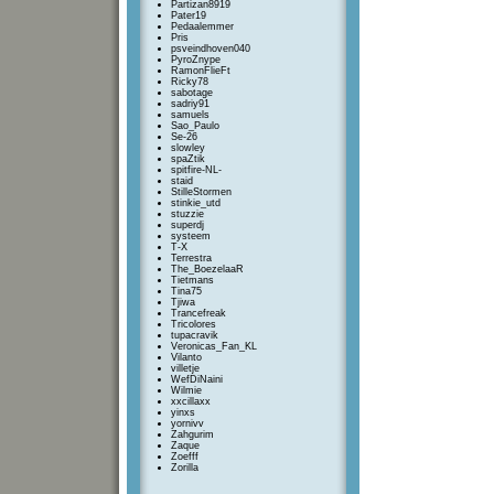
Partizan8919
Pater19
Pedaalemmer
Pris
psveindhoven040
PyroZnype
RamonFlieFt
Ricky78
sabotage
sadriy91
samuels
Sao_Paulo
Se-26
slowley
spaZtik
spitfire-NL-
staid
StilleStormen
stinkie_utd
stuzzie
superdj
systeem
T-X
Terrestra
The_BoezelaaR
Tietmans
Tina75
Tjiwa
Trancefreak
Tricolores
tupacravik
Veronicas_Fan_KL
Vilanto
villetje
WefDiNaini
Wilmie
xxcillaxx
yinxs
yornivv
Zahgurim
Zaque
Zoefff
Zorilla