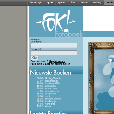
frontpage
sport
games
film
forum
weblog
fotob
Inloggen:
Username:
Password:
Geen account ?
Registreer nu
Pass kwijt ?
Laat het forum mailen
06-08 - Uncle_Cheech
07-07 - firehomesick
20-06 - hasibuan8899
16-06 - zidongchn
29-05 - richard.exe
27-05 - emelialucass
16-05 - cinderloom
02-04 - roroto
28-03 - Niettemakkelijk
20-03 - ZeeBriesje
04-03 - Vermomd
27-02 - aljana