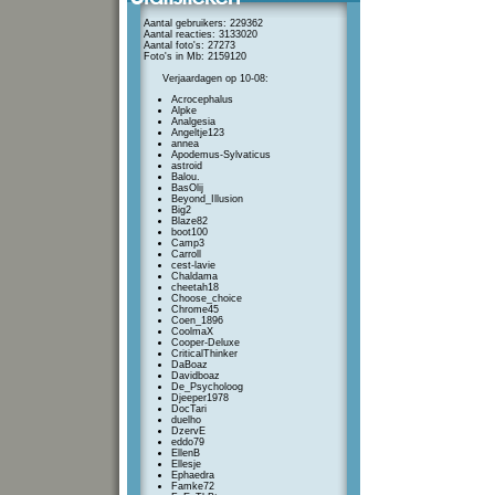
Aantal gebruikers: 229362
Aantal reacties: 3133020
Aantal foto's: 27273
Foto's in Mb: 2159120
Verjaardagen op 10-08:
Acrocephalus
Alpke
Analgesia
Angeltje123
annea
Apodemus-Sylvaticus
astroid
Balou.
BasOlij
Beyond_Illusion
Big2
Blaze82
boot100
Camp3
Carroll
cest-lavie
Chaldama
cheetah18
Choose_choice
Chrome45
Coen_1896
CoolmaX
Cooper-Deluxe
CriticalThinker
DaBoaz
Davidboaz
De_Psycholoog
Djeeper1978
DocTari
duelho
DzervE
eddo79
EllenB
Ellesje
Ephaedra
Famke72