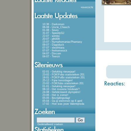
»
overzicht
10:36 - Darkomen
06-08 - Uncle_Cheech
01-08 - Soury
31-07 - SpeedyGJ
22-07 - wimbo
20-07 - jdh009
15-07 - NymphomaniacPhantasy
09-07 - Dagoduck
07-07 - sleuthtiara
07-07 - firehomesick
04-07 - Divcom
04-07 - Teerzii
02-01 - Gelukkig nieuwjaar!
23-02 - FOK!Fobo statistieken 201
18-01 - FOK!FoBo statistieken 201
25-12 - Fijne kerstdagen!
23-02 - FOK!fobo statistieken 201
01-01 - Gelukkig nieuwjaar!
08-10 - Het mooiste fotoboek?
24-08 - Gefeliciteerd olympiërs!
23-06 - Het is zomer!
05-05 - Bevrijdingsdag!
05-04 - Ga jij stemmen op 6 april
17-02 - Hoe was jouw Valentijnsda
Gedetailleerd zoeken