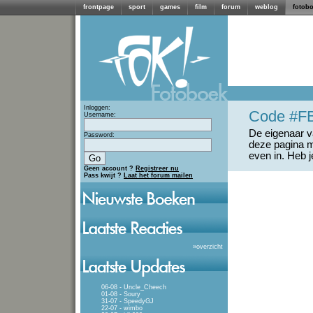
frontpage
sport
games
film
forum
weblog
fotob
Inloggen:
Code #F
Username:
De eigenaar va
Password:
deze pagina m
even in. Heb 
Geen account ?
Registreer nu
Pass kwijt ?
Laat het forum mailen
»
overzicht
06-08 - Uncle_Cheech
01-08 - Soury
31-07 - SpeedyGJ
22-07 - wimbo