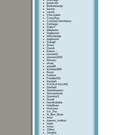
Brannagh
break-kid
Brekebeentje
buckie
canntt
ChocAdelic
CrazyRay
CumbiaColombiana
DaiSaigo
DaKeY
didadurex
Digillusion
dirkertjedap
doghound
DoingK
Droxz
Dwork
Edwin---
eenink03
einstein2005
Elmooo
elvad
espa88
Esteban899
fhorst
Foklore
Freddie555
frisotjuh
FUCKxFAILURE
Garfield
GeileMaarten
Gemaskerde
GotenksS
Goudt
hasnikababa
HolyBean
Humswa
Ice_Tea
Ik_Ben_Brian
insul
iraanse_malloot
Isjiek
Ivoos
J3thro
Jazpkip