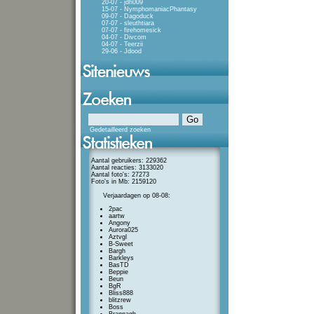
20-07 - jdh009
15-07 - NymphomaniacPhantasy
09-07 - Dagoduck
07-07 - sleuthtiara
07-07 - firehomesick
04-07 - Divcom
04-07 - Teerzii
29-06 - Jdood
Gedetailleerd zoeken
Aantal gebruikers: 229362
Aantal reacties: 3133020
Aantal foto's: 27273
Foto's in Mb: 2159120
Verjaardagen op 08-08:
2pac
aartw
Angony
Aurora025
Aztvgl
B-Sweet
Bargh
Barkleys
BasTD
Beppie
Beun
BgR
Bliss888
blitzrew
Boss