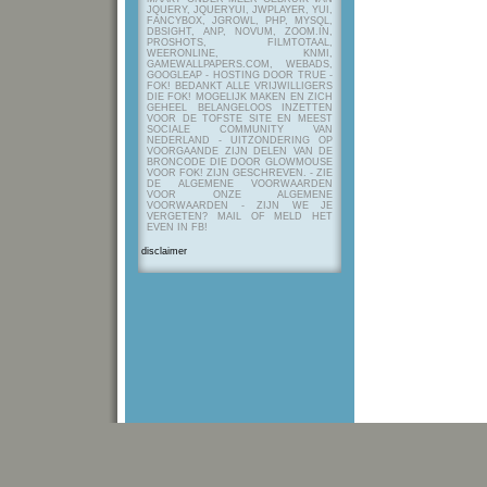
JQUERY, JQUERYUI, JWPLAYER, YUI,
FANCYBOX, JGROWL, PHP, MYSQL,
DBSIGHT, ANP, NOVUM, ZOOM.IN,
PROSHOTS, FILMTOTAAL,
WEERONLINE, KNMI,
GAMEWALLPAPERS.COM, WEBADS,
GOOGLEAP - HOSTING DOOR TRUE -
FOK! BEDANKT ALLE VRIJWILLIGERS
DIE FOK! MOGELIJK MAKEN EN ZICH
GEHEEL BELANGELOOS INZETTEN
VOOR DE TOFSTE SITE EN MEEST
SOCIALE COMMUNITY VAN
NEDERLAND - UITZONDERING OP
VOORGAANDE ZIJN DELEN VAN DE
BRONCODE DIE DOOR GLOWMOUSE
VOOR FOK! ZIJN GESCHREVEN.
- ZIE
DE ALGEMENE VOORWAARDEN
VOOR ONZE ALGEMENE
VOORWAARDEN - ZIJN WE JE
VERGETEN? MAIL OF MELD HET
EVEN IN FB!
disclaimer