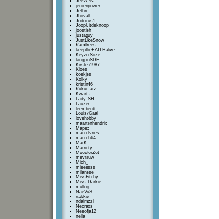
JeeWeeJ
jeroenpower
Jethro-
Jhovall
Jodocus1
JoopUitdeknoop
joostieh
justaguy
JustLikeSnow
Kamikees
keeptheFAITHalive
KeyzerSoze
kingpinSDF
Kirsten1987
Kloes
koekjes
Kolky
kristin46
Kukumatz
Kwarts
Lady_SH
Lauzer
leemberdt
LouisvGaal
lovehobby
maartenhendrix
Mapex
marcelvries
marcoh64
MarK.
Marrinty
MeesterZet
mevrauw
Mich_
mieeesss
milanese
MissBitchy
Miss_Darkie
mullog
NaeVuS
nakkie
ndalmzzl
Necraos
Neeofja12
nella