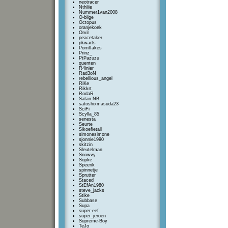
neotracer
Nthliie
Nummer1van2008
O-blige
Octopus
oranjekoek
Orvil
peacetaker
pkwarts
PornfIakes
Prinz_
PtPazuzu
quenten
R4inier
Rad3oN
rebellious_angel
RiKe
Rikkrt
RodaR
Satan.NB
satoshixmasuda23
SciFi
Scylla_85
senesta
Seurte
Sikoefietall
simonesimone
sjonnie1990
skitzin
Sleutelman
Snowvy
Sopke
Speerik
spinnetje
Sprutter
Staced
StEfAn1980
steve_jacks
Stike
Subbase
Supa
super-eef
super_jeroen
Supreme-Boy
TeJo