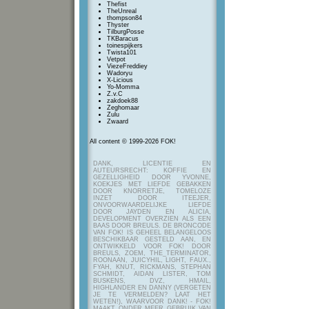
Thefist
TheUnreal
thompson84
Thyster
TilburgPosse
TKBaracus
toinespijkers
Twista101
Vetpot
ViezeFreddiey
Wadoryu
X-Licious
Yo-Momma
Z.v.C
zakdoek88
Zeghomaar
Zulu
Zwaard
All content © 1999-2026 FOK!
DANK, LICENTIE EN
AUTEURSRECHT: KOFFIE EN
GEZELLIGHEID DOOR YVONNE,
KOEKJES MET LIEFDE GEBAKKEN
DOOR KNORRETJE, TOMELOZE
INZET DOOR ITEEJER,
ONVOORWAARDELIJKE LIEFDE
DOOR JAYDEN EN ALICIA,
DEVELOPMENT OVERZIEN ALS EEN
BAAS DOOR BREULS. DE BRONCODE
VAN FOK! IS GEHEEL BELANGELOOS
BESCHIKBAAR GESTELD AAN, EN
ONTWIKKELD VOOR FOK! DOOR
BREULS, ZOEM, THE_TERMINATOR,
ROONAAN, JUICYHIL, LIGHT, FAUX.,
FYAH, KNUT, RICKMANS, STEPHAN
SCHMIDT, AIDAN LISTER, TOM
BUSKENS, DVZ, HMAIL,
HIGHLANDER EN DANNY (VERGETEN
JE TE VERMELDEN? LAAT HET
WETEN!), WAARVOOR DANK! - FOK!
MAAKT ONDER MEER GEBRUIK VAN