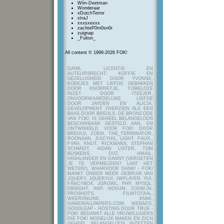
Wim-Deetman
Wonderaar
xDutchTerror
xtraJ
xxxsxexxx
zachteP0rn0sn0r
zuignap
_Fulton_
All content © 1999-2026 FOK!
DANK, LICENTIE EN
AUTEURSRECHT: KOFFIE EN
GEZELLIGHEID DOOR YVONNE,
KOEKJES MET LIEFDE GEBAKKEN
DOOR KNORRETJE, TOMELOZE
INZET DOOR ITEEJER,
ONVOORWAARDELIJKE LIEFDE
DOOR JAYDEN EN ALICIA,
DEVELOPMENT OVERZIEN ALS EEN
BAAS DOOR BREULS. DE BRONCODE
VAN FOK! IS GEHEEL BELANGELOOS
BESCHIKBAAR GESTELD AAN, EN
ONTWIKKELD VOOR FOK! DOOR
BREULS, ZOEM, THE_TERMINATOR,
ROONAAN, JUICYHIL, LIGHT, FAUX.,
FYAH, KNUT, RICKMANS, STEPHAN
SCHMIDT, AIDAN LISTER, TOM
BUSKENS, DVZ, HMAIL,
HIGHLANDER EN DANNY (VERGETEN
JE TE VERMELDEN? LAAT HET
WETEN!), WAARVOOR DANK! - FOK!
MAAKT ONDER MEER GEBRUIK VAN
JQUERY, JQUERYUI, JWPLAYER, YUI,
FANCYBOX, JGROWL, PHP, MYSQL,
DBSIGHT, ANP, NOVUM, ZOOM.IN,
PROSHOTS, FILMTOTAAL,
WEERONLINE, KNMI,
GAMEWALLPAPERS.COM, WEBADS,
GOOGLEAP - HOSTING DOOR TRUE -
FOK! BEDANKT ALLE VRIJWILLIGERS
DIE FOK! MOGELIJK MAKEN EN ZICH
GEHEEL BELANGELOOS INZETTEN