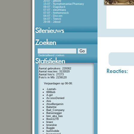
20-07 - jdh009
15-07 - NymphomaniacPhantasy
09-07 - Dagoduck
07-07 - sleuthtiara
07-07 - firehomesick
04-07 - Divcom
04-07 - Teerzii
29-06 - Jdood
Gedetailleerd zoeken
Aantal gebruikers: 229362
Aantal reacties: 3133020
Aantal foto's: 27273
Foto's in Mb: 2159120
Verjaardagen op 06-08:
-Leetah-
666bob
A-girl
AccessDenied
Ans
AtseBenjamin
Babettie
Bad_Company
Batsenegger
bee_aka_bas
Boon1278
braez
broeskie
Buggle
burtmobile