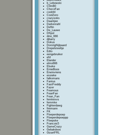
buurvrouw4
b_Lebowski
C0mB0
ChocoFan
coolnhl
CoolZero
crazysoks
Daantjee
Darkenrahl
Deflin
De_Lauwe
Dftpol
dino_666
djbarry
Dokus
DorstigNijlpaard
Drepelsteeltje
Edto
eengebruiker
efd
Elander
elmo666
Elseke
ErnieBoos
Erwinvriens
essieke
falkomans
Fantus
FastFreddy
Fazer
Feamous
FeanFan
Fean_Fan
femkexvs
femmke
Fighterdawg
firemann
FK
Floeperdepoep
Floeperdepoeppp
Floepske
Francois5
GameCrazy
Gebakdoos
GizartFRL