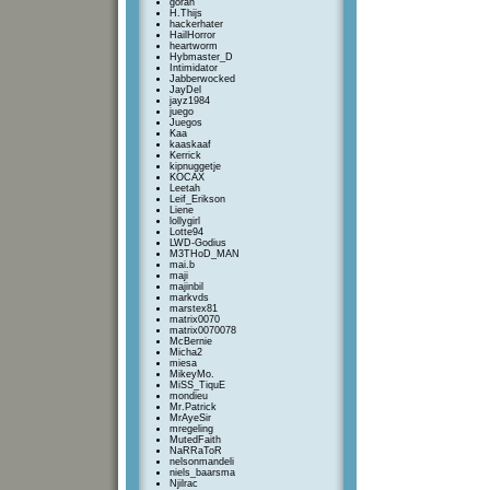
goran
H.Thijs
hackerhater
HailHorror
heartworm
Hybmaster_D
Intimidator
Jabberwocked
JayDel
jayz1984
juego
Juegos
Kaa
kaaskaaf
Kerrick
kipnuggetje
KOCAX
Leetah
Leif_Erikson
Liene
lollygirl
Lotte94
LWD-Godius
M3THoD_MAN
mai.b
maji
majinbil
markvds
marstex81
matrix0070
matrix0070078
McBernie
Micha2
miesa
MikeyMo.
MiSS_TiquE
mondieu
Mr.Patrick
MrAyeSir
mregeling
MutedFaith
NaRRaToR
nelsonmandeli
niels_baarsma
Njilrac