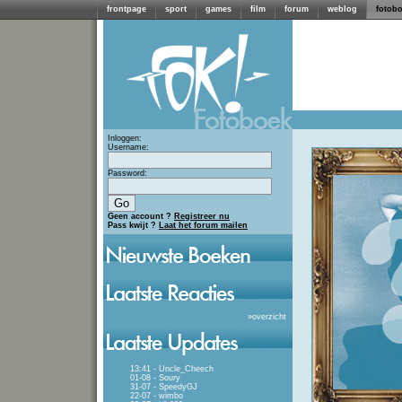
frontpage
sport
games
film
forum
weblog
fotob
Inloggen:
Username:
Password:
Geen account ?
Registreer nu
Pass kwijt ?
Laat het forum mailen
»
overzicht
13:41 - Uncle_Cheech
01-08 - Soury
31-07 - SpeedyGJ
22-07 - wimbo