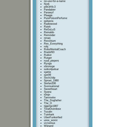
no-use-for-a-name
Nork
p0k3rf4c3
Pandabier
Parawyf
Plaapje
PurePoisonPerfume
qubasta
Radiowood
Raisk
ReGuLuS
Reinaldo
Reminder
renarj
Rexonium
Rex_Everything
robj
RobsMentalCoach
Roelof93
Ruiker
Rutger
ruud_piepers
Ryoga
sbronsge
seiko4pulsar
sjattie
sjor06
SockUdip
Sproet_1980
Stefan206
SvensationaI
Sweetheart
Syana
t0nijn
Tammeke
The_Dogfather
The_O
tijgertje1987
TotalOverdose
Tozalin
Tuinhark
UberFunkerfied
unox_worst
victorinus
Wijnand