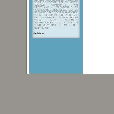
VOOR DE TOFSTE SITE EN MEEST
SOCIALE COMMUNITY VAN
NEDERLAND - UITZONDERING OP
VOORGAANDE ZIJN DELEN VAN DE
BRONCODE DIE DOOR GLOWMOUSE
VOOR FOK! ZIJN GESCHREVEN.
- ZIE
DE ALGEMENE VOORWAARDEN
VOOR ONZE ALGEMENE
VOORWAARDEN - ZIJN WE JE
VERGETEN? MAIL OF MELD HET
EVEN IN FB!
disclaimer