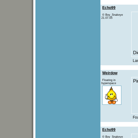
Echo99
© Boy_Snakeye
21.07.05
Di
Lan
Weirdow
Floating in
Pi
hyperspace
Foa
Echo99
© Boy_Snakeye