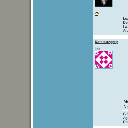
Lea
D
I 
Arb
Ratelslangetje
Lady
Mo
Ni
Gif
Agr
Ra