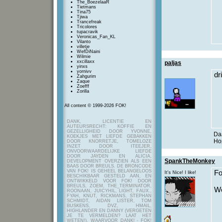
The_BoezelaaR
Tietmans
Tina75
Tjiwa
Trancefreak
Tricolores
tupacravik
Veronicas_Fan_KL
Vilanto
villetje
WefDiNaini
Wilmie
xxcillaxx
paljas
yinxs
yornivv
dr
Zahgurim
Zaque
Zoefff
Zorilla
All content © 1999-2026 FOK!
DANK, LICENTIE EN
AUTEURSRECHT: KOFFIE EN
GEZELLIGHEID DOOR YVONNE,
Daa
KOEKJES MET LIEFDE GEBAKKEN
Hop
DOOR KNORRETJE, TOMELOZE
INZET DOOR ITEEJER,
ONVOORWAARDELIJKE LIEFDE
DOOR JAYDEN EN ALICIA,
SpankTheMonkey
DEVELOPMENT OVERZIEN ALS EEN
BAAS DOOR BREULS. DE BRONCODE
VAN FOK! IS GEHEEL BELANGELOOS
F
It's Nice! I like!
BESCHIKBAAR GESTELD AAN, EN
ONTWIKKELD VOOR FOK! DOOR
BREULS, ZOEM, THE_TERMINATOR,
W
ROONAAN, JUICYHIL, LIGHT, FAUX.,
FYAH, KNUT, RICKMANS, STEPHAN
SCHMIDT, AIDAN LISTER, TOM
BUSKENS, DVZ, HMAIL,
HIGHLANDER EN DANNY (VERGETEN
JE TE VERMELDEN? LAAT HET
WETEN!), WAARVOOR DANK! - FOK!