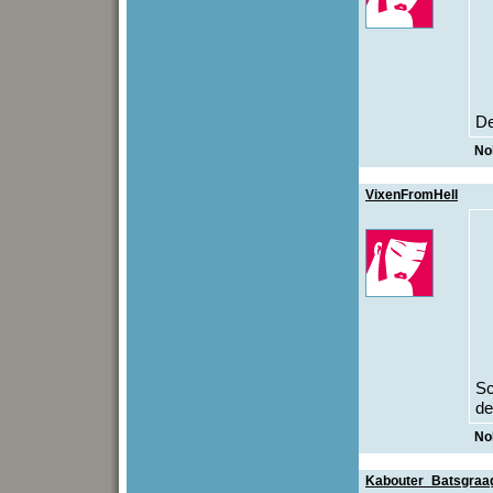
De
No
VixenFromHell
Sc
de
No
Kabouter_Batsgraa