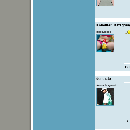
Kabouter_Batsgraa
Blablagedoe
Bat
donthate
Aandachtsgeilurt
ik