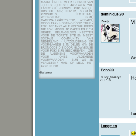
MAAKT ONDER MEER GEBRUIK VAN
JQUERY, JQUERYUI, JWPLAYER, YUI,
FANCYBOX, JGROWL, PHP, MYSQL,
DBSIGHT, ANP, NOVUM, ZOOM.IN,
dominique.90
PROSHOTS, FILMTOTAAL,
WEERONLINE, KNMI,
GAMEWALLPAPERS.COM, WEBADS,
Ready
V
GOOGLEAP - HOSTING DOOR TRUE -
FOK! BEDANKT ALLE VRIJWILLIGERS
DIE FOK! MOGELIJK MAKEN EN ZICH
GEHEEL BELANGELOOS INZETTEN
VOOR DE TOFSTE SITE EN MEEST
SOCIALE COMMUNITY VAN
NEDERLAND - UITZONDERING OP
VOORGAANDE ZIJN DELEN VAN DE
BRONCODE DIE DOOR GLOWMOUSE
VOOR FOK! ZIJN GESCHREVEN.
- ZIE
DE ALGEMENE VOORWAARDEN
VOOR ONZE ALGEMENE
Wel
VOORWAARDEN - ZIJN WE JE
VERGETEN? MAIL OF MELD HET
EVEN IN FB!
Echo99
disclaimer
© Boy_Snakeye
He
21.07.05
Lan
Longmen