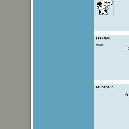
seekfaM
Zwaar
H
Teunebeun
Y