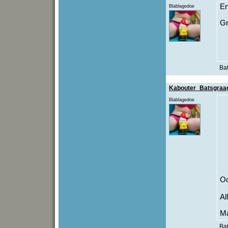
En
Blablagedoe
Gr
Bat
Kabouter_Batsgraa
Blablagedoe
Oo
Al
Ma
Bat