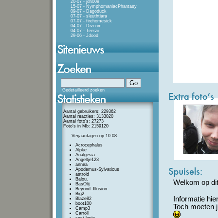
20-07 - jdh009
15-07 - NymphomaniacPhantasy
09-07 - Dagoduck
07-07 - sleuthtiara
07-07 - firehomesick
04-07 - Divcom
04-07 - Teerzii
29-06 - Jdood
Gedetailleerd zoeken
Aantal gebruikers: 229362
Aantal reacties: 3133020
Aantal foto's: 27273
Foto's in Mb: 2159120
Verjaardagen op 10-08:
Acrocephalus
Alpke
Analgesia
Angeltje123
annea
Apodemus-Sylvaticus
astroid
Balou.
Welkom op dit
BasOlij
Beyond_Illusion
Big2
Informatie hi
Blaze82
boot100
Toch moeten j
Camp3
Carroll