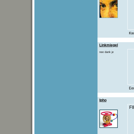
Kwa
Linkmiegel
nee dank je
Een
Ipho
F