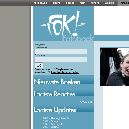
frontpage
sport
games
film
forum
weblog
fotob
Inloggen:
Username:
Password:
Geen account ?
Registreer nu
Pass kwijt ?
Laat het forum mailen
»
overzicht
06-08 - Uncle_Cheech
01-08 - Soury
31-07 - SpeedyGJ
22-07 - wimbo