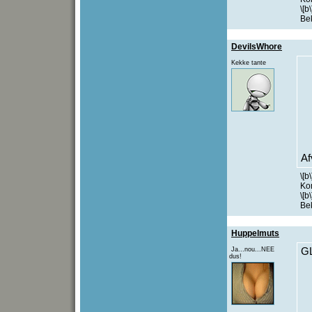
\[b
Be
DevilsWhore
Kekke tante
Af
\[b
Kom
\[b
Be
Huppelmuts
Ja...nou...NEE
G
dus!