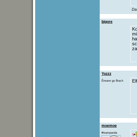
Daa
bigore
Ko
mi
ha
sc
za
Yozzz
El
Éireann go Brach
moemoe
#teampanda