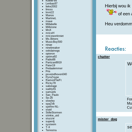
Koelie-84
Lenbas87
Hierbij wou ik
lieke2002
linsss
lmnt22
of een 
Manos
MartineL
maue
Heu verdom
Millabelle
Millstone
MnX
mriceH
mricewerktniet
Ms.Bitters
MusicBoy500
ninae
ninebreaker
ookdatnogs
opteron
chatter
optima92
Pablo88
Partizan8919
W
Pater19
Pedaalemmer
Pris
psveindhoven040
PyroZnype
RamonFlieFt
Ricky78
sabotage
sadriy91
samuels
Sao_Paulo
Se-26
Fo
slowley
Mu
spaZtik
spitfire-NL-
Cu
staid
StilleStormen
stinkie_utd
stuzzie
mister_dog
superdj
systeem
s
T-X
Terrestra