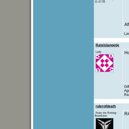
21.07.05
Af
Lan
Ratelslangetje
Lady
Ho
Gif
Agr
Ra
rulerofdeath
Ruler the Rotting-
R
BrainEater