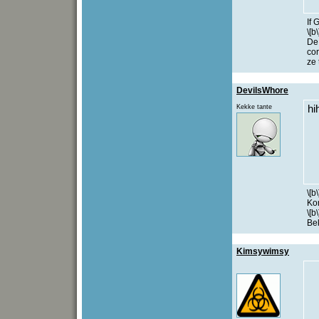
If 
\[b\
De
co
ze
DevilsWhore
Kekke tante
hi
\[b
Kom
\[b
Be
Kimsywimsy