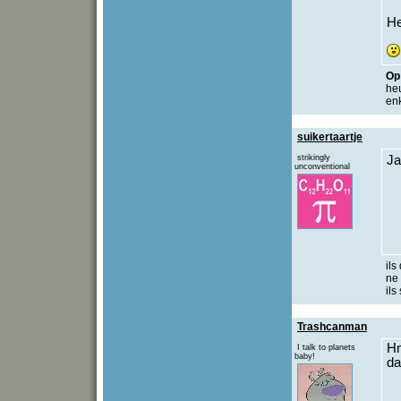
He
O
he
en
suikertaartje
strikingly
Ja
unconventional
ils
ne 
ils
Trashcanman
Hm
I talk to planets
baby!
da