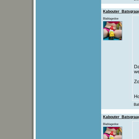
Kabouter_Batsgraa
Blablagedoe
Da
we
Zo
Ho
Bat
Kabouter_Batsgraa
Blablagedoe