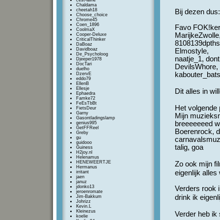
cest-lavie
Chaldama
cheetah18
Bij dezen dus:
Choose_choice
Chrome45
Coen_1896
Favo FOK!ker
CoolmaX
MarijkeZwolle
Cooper-Deluxe
CriticalThinker
8108139dpths,
DaBoaz
Davidboaz
Elmostyle,
De_Psycholoog
naatje_1, dont
Djeeper1978
DocTari
DevilsWhore, 
duelho
kabouter_bat
DzervE
eddo79
EllenB
Ellesje
Dit alles in w
Ephaedra
Famke72
FeEsTbBt
Het volgende 
FietsDeur
Garny
Mijn muzieks
Gasontladingslamp
breeeeeeed w
genius995
GetFFReel
Boerenrock, de
Greby
gu
carnavalsmuzi
guidooo
talig, goa
Guiness
H2joy.nl
Helenamus
HENEWEERTJE
Zo ook mijn 
Hermanus
eigenlijk alle
irritant
jaen
januz
jdonko13
Verders rook i
jeroenromate
drink ik eige
Jim-Bakkum
Johrizz
Kevin.L
Kleinezus
Verder heb i
koelie