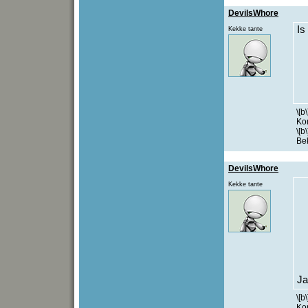
DevilsWhore
Is
Kekke tante
\[b
Kom
\[b
Be
DevilsWhore
Kekke tante
Ja
\[b
Kom