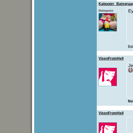
Kabouter_Batsgraa
Ey
Blablagedoe
Bat
VixenFromHell
Je
No
VixenFromHell