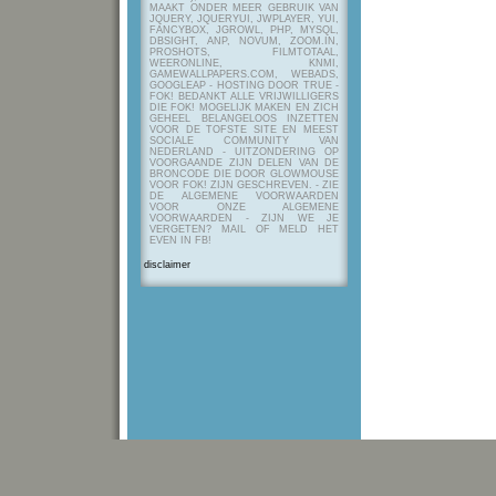
MAAKT ONDER MEER GEBRUIK VAN
JQUERY, JQUERYUI, JWPLAYER, YUI,
FANCYBOX, JGROWL, PHP, MYSQL,
DBSIGHT, ANP, NOVUM, ZOOM.IN,
PROSHOTS, FILMTOTAAL,
WEERONLINE, KNMI,
GAMEWALLPAPERS.COM, WEBADS,
GOOGLEAP - HOSTING DOOR TRUE -
FOK! BEDANKT ALLE VRIJWILLIGERS
DIE FOK! MOGELIJK MAKEN EN ZICH
GEHEEL BELANGELOOS INZETTEN
VOOR DE TOFSTE SITE EN MEEST
SOCIALE COMMUNITY VAN
NEDERLAND - UITZONDERING OP
VOORGAANDE ZIJN DELEN VAN DE
BRONCODE DIE DOOR GLOWMOUSE
VOOR FOK! ZIJN GESCHREVEN.
- ZIE
DE ALGEMENE VOORWAARDEN
VOOR ONZE ALGEMENE
VOORWAARDEN - ZIJN WE JE
VERGETEN? MAIL OF MELD HET
EVEN IN FB!
disclaimer