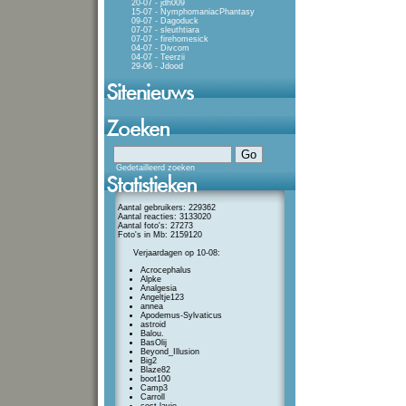
20-07 - jdh009
15-07 - NymphomaniacPhantasy
09-07 - Dagoduck
07-07 - sleuthtiara
07-07 - firehomesick
04-07 - Divcom
04-07 - Teerzii
29-06 - Jdood
Gedetailleerd zoeken
Aantal gebruikers: 229362
Aantal reacties: 3133020
Aantal foto's: 27273
Foto's in Mb: 2159120
Verjaardagen op 10-08:
Acrocephalus
Alpke
Analgesia
Angeltje123
annea
Apodemus-Sylvaticus
astroid
Balou.
BasOlij
Beyond_Illusion
Big2
Blaze82
boot100
Camp3
Carroll