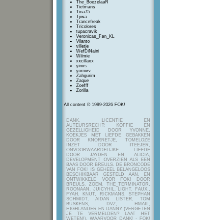
The_BoezelaaR
Tietmans
Tina75
Tjiwa
Trancefreak
Tricolores
tupacravik
Veronicas_Fan_KL
Vilanto
villetje
WefDiNaini
Wilmie
xxcillaxx
yinxs
yornivv
Zahgurim
Zaque
Zoefff
Zorilla
All content © 1999-2026 FOK!
DANK, LICENTIE EN
AUTEURSRECHT: KOFFIE EN
GEZELLIGHEID DOOR YVONNE,
KOEKJES MET LIEFDE GEBAKKEN
DOOR KNORRETJE, TOMELOZE
INZET DOOR ITEEJER,
ONVOORWAARDELIJKE LIEFDE
DOOR JAYDEN EN ALICIA,
DEVELOPMENT OVERZIEN ALS EEN
BAAS DOOR BREULS. DE BRONCODE
VAN FOK! IS GEHEEL BELANGELOOS
BESCHIKBAAR GESTELD AAN, EN
ONTWIKKELD VOOR FOK! DOOR
BREULS, ZOEM, THE_TERMINATOR,
ROONAAN, JUICYHIL, LIGHT, FAUX.,
FYAH, KNUT, RICKMANS, STEPHAN
SCHMIDT, AIDAN LISTER, TOM
BUSKENS, DVZ, HMAIL,
HIGHLANDER EN DANNY (VERGETEN
JE TE VERMELDEN? LAAT HET
WETEN!), WAARVOOR DANK! - FOK!