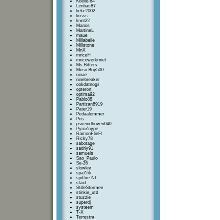
Koelie-84
Lenbas87
lieke2002
linsss
lmnt22
Manos
MartineL
maue
Millabelle
Millstone
MnX
mriceH
mricewerktniet
Ms.Bitters
MusicBoy500
ninae
ninebreaker
ookdatnogs
opteron
optima92
Pablo88
Partizan8919
Pater19
Pedaalemmer
Pris
psveindhoven040
PyroZnype
RamonFlieFt
Ricky78
sabotage
sadriy91
samuels
Sao_Paulo
Se-26
slowley
spaZtik
spitfire-NL-
staid
StilleStormen
stinkie_utd
stuzzie
superdj
systeem
T-X
Terrestra