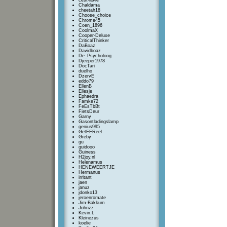
cest-lavie
Chaldama
cheetah18
Choose_choice
Chrome45
Coen_1896
CoolmaX
Cooper-Deluxe
CriticalThinker
DaBoaz
Davidboaz
De_Psycholoog
Djeeper1978
DocTari
duelho
DzervE
eddo79
EllenB
Ellesje
Ephaedra
Famke72
FeEsTbBt
FietsDeur
Garny
Gasontladingslamp
genius995
GetFFReel
Greby
gu
guidooo
Guiness
H2joy.nl
Helenamus
HENEWEERTJE
Hermanus
irritant
jaen
januz
jdonko13
jeroenromate
Jim-Bakkum
Johrizz
Kevin.L
Kleinezus
koelie