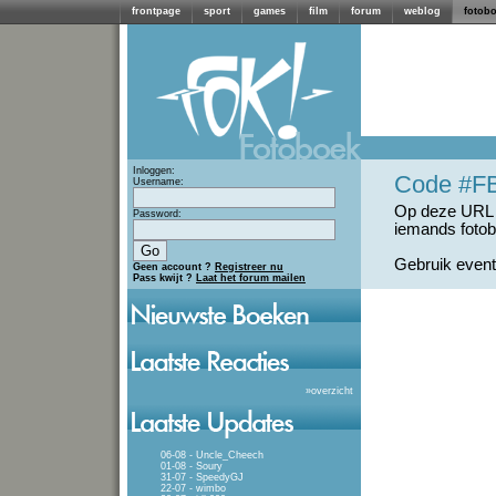
frontpage
sport
games
film
forum
weblog
fotob
Inloggen:
Code #F
Username:
Op deze URL 
Password:
iemands fotob
Gebruik even
Geen account ?
Registreer nu
Pass kwijt ?
Laat het forum mailen
»
overzicht
06-08 - Uncle_Cheech
01-08 - Soury
31-07 - SpeedyGJ
22-07 - wimbo