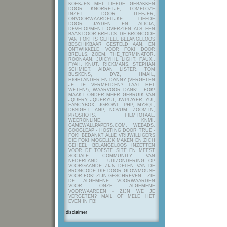
KOEKJES MET LIEFDE GEBAKKEN
DOOR KNORRETJE, TOMELOZE
INZET DOOR ITEEJER,
ONVOORWAARDELIJKE LIEFDE
DOOR JAYDEN EN ALICIA,
DEVELOPMENT OVERZIEN ALS EEN
BAAS DOOR BREULS. DE BRONCODE
VAN FOK! IS GEHEEL BELANGELOOS
BESCHIKBAAR GESTELD AAN, EN
ONTWIKKELD VOOR FOK! DOOR
BREULS, ZOEM, THE_TERMINATOR,
ROONAAN, JUICYHIL, LIGHT, FAUX.,
FYAH, KNUT, RICKMANS, STEPHAN
SCHMIDT, AIDAN LISTER, TOM
BUSKENS, DVZ, HMAIL,
HIGHLANDER EN DANNY (VERGETEN
JE TE VERMELDEN? LAAT HET
WETEN!), WAARVOOR DANK! - FOK!
MAAKT ONDER MEER GEBRUIK VAN
JQUERY, JQUERYUI, JWPLAYER, YUI,
FANCYBOX, JGROWL, PHP, MYSQL,
DBSIGHT, ANP, NOVUM, ZOOM.IN,
PROSHOTS, FILMTOTAAL,
WEERONLINE, KNMI,
GAMEWALLPAPERS.COM, WEBADS,
GOOGLEAP - HOSTING DOOR TRUE -
FOK! BEDANKT ALLE VRIJWILLIGERS
DIE FOK! MOGELIJK MAKEN EN ZICH
GEHEEL BELANGELOOS INZETTEN
VOOR DE TOFSTE SITE EN MEEST
SOCIALE COMMUNITY VAN
NEDERLAND - UITZONDERING OP
VOORGAANDE ZIJN DELEN VAN DE
BRONCODE DIE DOOR GLOWMOUSE
VOOR FOK! ZIJN GESCHREVEN.
- ZIE
DE ALGEMENE VOORWAARDEN
VOOR ONZE ALGEMENE
VOORWAARDEN - ZIJN WE JE
VERGETEN? MAIL OF MELD HET
EVEN IN FB!
disclaimer