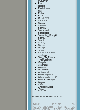
POILover
Poit
Recaro
Riddickulus
rink
Rishie
Roef
Ronald123
Salacnar
Salanar
Sartorius
Scimitar
Sentenced
Skaddicted
Smashing_Pumpkin
SpanK
Spydix
Stakky
Stressed
swoepi
Terones
the_real_shenron
TomMaz
Tour_ED_France
TypoAccount
Vangalen
venomous
voetmar
vwfreakvw
whiteangel
Whizmorpheus
Whizmorpheus_82
WillemDeZwijger
Woogy
z3r0-
Zwolsemalloot
_Viper_
All content © 1999-2026 FOK!
DANK, LICENTIE EN
AUTEURSRECHT: KOFFIE EN
GEZELLIGHEID DOOR YVONNE,