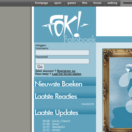
frontpage
sport
games
film
forum
weblog
fotob
Inloggen:
Username:
Password:
Geen account ?
Registreer nu
Pass kwijt ?
Laat het forum mailen
»
overzicht
06-08 - Uncle_Cheech
01-08 - Soury
31-07 - SpeedyGJ
22-07 - wimbo