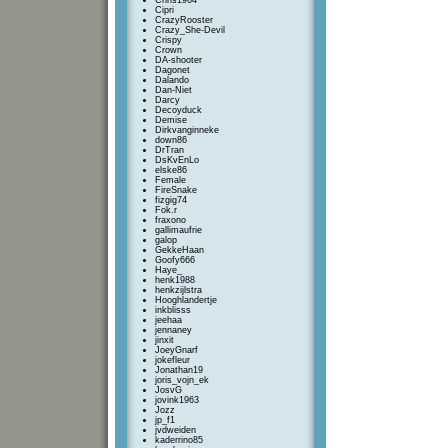
Chris1964
Cipri
CrazyRooster
Crazy_She-Devil
Crispy
Crown
DA-shooter
Dagonet
Dalando
Dan-Niet
Darcy
Decoyduck
Demise
Dirkvanginneke
down86
DrTran
DsKvEnLo
elske86
Female
FireSnake
fizgig74
Fok.r
fraxono
gallimaufrie
galop
GekkeHaan
Goofy666
Haye_
henk1988
henkzijlstra
Hooghlandertje
inkblisss
jeehaa
jennaney
jinxit
JoeyGnarf
jokefleur
Jonathan19
joris_vojn_ek
JosvG
jovink1963
Jozz
jp_f1
jvdweiden
kaderrino85