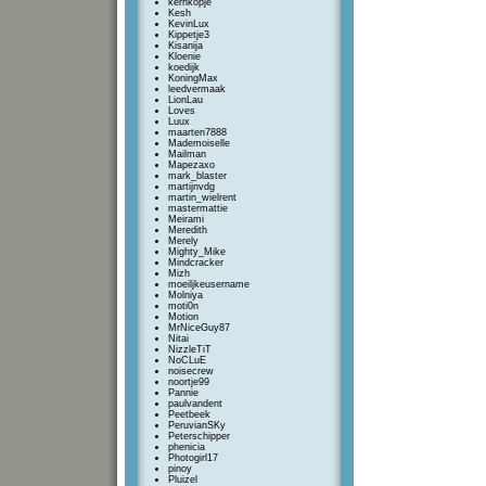
kernkopje
Kesh
KevinLux
Kippetje3
Kisanija
Kloenie
koedijk
KoningMax
leedvermaak
LionLau
Loves
Luux
maarten7888
Mademoiselle
Mailman
Mapezaxo
mark_blaster
martijnvdg
martin_wielrent
mastermattie
Meirami
Meredith
Merely
Mighty_Mike
Mindcracker
Mizh
moeiljkeusername
Molniya
moti0n
Motion
MrNiceGuy87
Nitai
NizzleTiT
NoCLuE
noisecrew
noortje99
Pannie
paulvandent
Peetbeek
PeruvianSKy
Peterschipper
phenicia
Photogirl17
pinoy
Pluizel