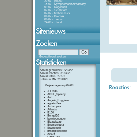
20-07 - jdh009
15-07 - NymphomaniacPhantasy
09-07 - Dagoduck
07-07 - sleuthtiara
07-07 - firehomesick
04-07 - Divcom
04-07 - Teerzii
29-06 - Jdood
Gedetailleerd zoeken
Aantal gebruikers: 229362
Aantal reacties: 3133020
Aantal foto's: 27273
Foto's in Mb: 2159120
Verjaardagen op 07-08:
-FLeSH-
ADSL_Speedy
Anc
Angelo_Ruggiero
appelm0es
Ashampea
Atlantis
B100
Bengel20
benniesnugger
Blaatskaap
Boomselecta
Braindeath
broodjekipkerrie
c1975