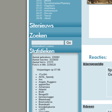
20-07 - jdh009
15-07 - NymphomaniacPhantasy
09-07 - Dagoduck
07-07 - sleuthtiara
07-07 - firehomesick
04-07 - Divcom
04-07 - Teerzii
29-06 - Jdood
Gedetailleerd zoeken
Aantal gebruikers: 229362
Aantal reacties: 3133020
Aantal foto's: 27273
ikbengeweldig
Foto's in Mb: 2159120
fi
Verjaardagen op 07-08:
Ge
-FLeSH-
ADSL_Speedy
Anc
Angelo_Ruggiero
appelm0es
Ashampea
Atlantis
B100
Bengel20
benniesnugger
Blaatskaap
Boomselecta
Braindeath
Rdveen
broodjekipkerrie
c1975