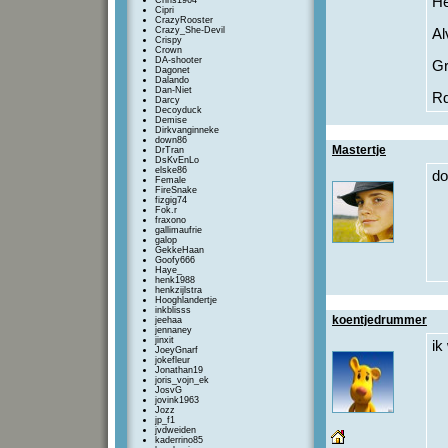
He
Chris1964
Cipri
CrazyRooster
Crazy_She-Devil
Al
Crispy
Crown
DA-shooter
Gr
Dagonet
Dalando
Dan-Niet
R
Darcy
Decoyduck
Demise
Dirkvanginneke
down86
Mastertje
DrTran
DsKvEnLo
elske86
do
Female
FireSnake
fizgig74
Fok.r
fraxono
gallimaufrie
galop
GekkeHaan
Goofy666
Haye_
henk1988
henkzijlstra
Hooghlandertje
inkblisss
koentjedrummer
jeehaa
jennaney
jinxit
ik
JoeyGnarf
jokefleur
Jonathan19
joris_vojn_ek
JosvG
jovink1963
Jozz
jp_f1
jvdweiden
kaderrino85