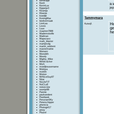
kernkopje
Kesh
ik 
KevinLux
je
Kippetje3
Kisanija
Kloenie
koedijk
Tammymara
KoningMax
leedvermaak
He
LionLau
Kutwijf.
Loves
ge
Luux
maarten7888
he
Mademoiselle
Mailman
Mapezaxo
mark_blaster
martijnvdg
martin_wielrent
mastermattie
Meirami
Meredith
Merely
Mighty_Mike
Mindcracker
Mizh
moeiljkeusername
Molniya
moti0n
Motion
MrNiceGuy87
Nitai
NizzleTiT
NoCLuE
noisecrew
noortje99
Pannie
paulvandent
Peetbeek
PeruvianSKy
Peterschipper
phenicia
Photogirl17
pinoy
Pluizel