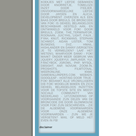
KOEKJES MET LIEFDE GEBAKKEN
DOOR KNORRETJE, TOMELOZE
INZET DOOR ITEEJER,
ONVOORWAARDELIJKE LIEFDE
DOOR JAYDEN EN ALICIA,
DEVELOPMENT OVERZIEN ALS EEN
BAAS DOOR BREULS. DE BRONCODE
VAN FOK! IS GEHEEL BELANGELOOS
BESCHIKBAAR GESTELD AAN, EN
ONTWIKKELD VOOR FOK! DOOR
BREULS, ZOEM, THE_TERMINATOR,
ROONAAN, JUICYHIL, LIGHT, FAUX.,
FYAH, KNUT, RICKMANS, STEPHAN
SCHMIDT, AIDAN LISTER, TOM
BUSKENS, DVZ, HMAIL,
HIGHLANDER EN DANNY (VERGETEN
JE TE VERMELDEN? LAAT HET
WETEN!), WAARVOOR DANK! - FOK!
MAAKT ONDER MEER GEBRUIK VAN
JQUERY, JQUERYUI, JWPLAYER, YUI,
FANCYBOX, JGROWL, PHP, MYSQL,
DBSIGHT, ANP, NOVUM, ZOOM.IN,
PROSHOTS, FILMTOTAAL,
WEERONLINE, KNMI,
GAMEWALLPAPERS.COM, WEBADS,
GOOGLEAP - HOSTING DOOR TRUE -
FOK! BEDANKT ALLE VRIJWILLIGERS
DIE FOK! MOGELIJK MAKEN EN ZICH
GEHEEL BELANGELOOS INZETTEN
VOOR DE TOFSTE SITE EN MEEST
SOCIALE COMMUNITY VAN
NEDERLAND - UITZONDERING OP
VOORGAANDE ZIJN DELEN VAN DE
BRONCODE DIE DOOR GLOWMOUSE
VOOR FOK! ZIJN GESCHREVEN.
- ZIE
DE ALGEMENE VOORWAARDEN
VOOR ONZE ALGEMENE
VOORWAARDEN - ZIJN WE JE
VERGETEN? MAIL OF MELD HET
EVEN IN FB!
disclaimer