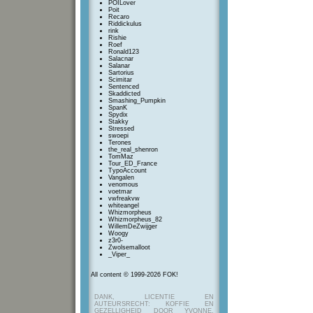
POILover
Poit
Recaro
Riddickulus
rink
Rishie
Roef
Ronald123
Salacnar
Salanar
Sartorius
Scimitar
Sentenced
Skaddicted
Smashing_Pumpkin
SpanK
Spydix
Stakky
Stressed
swoepi
Terones
the_real_shenron
TomMaz
Tour_ED_France
TypoAccount
Vangalen
venomous
voetmar
vwfreakvw
whiteangel
Whizmorpheus
Whizmorpheus_82
WillemDeZwijger
Woogy
z3r0-
Zwolsemalloot
_Viper_
All content © 1999-2026 FOK!
DANK, LICENTIE EN
AUTEURSRECHT: KOFFIE EN
GEZELLIGHEID DOOR YVONNE,