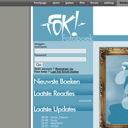
frontpage
sport
games
film
forum
weblog
fotob
Inloggen:
Username:
Password:
Geen account ?
Registreer nu
Pass kwijt ?
Laat het forum mailen
»
overzicht
06-08 - Uncle_Cheech
01-08 - Soury
31-07 - SpeedyGJ
22-07 - wimbo