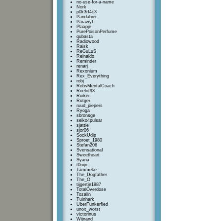
no-use-for-a-name
Nork
p0k3rf4c3
Pandabier
Parawyf
Plaapje
PurePoisonPerfume
qubasta
Radiowood
Raisk
ReGuLuS
Reinaldo
Reminder
renarj
Rexonium
Rex_Everything
robj
RobsMentalCoach
Roelof93
Ruiker
Rutger
ruud_piepers
Ryoga
sbronsge
seiko4pulsar
sjattie
sjor06
SockUdip
Sproet_1980
Stefan206
SvensationaI
Sweetheart
Syana
t0nijn
Tammeke
The_Dogfather
The_O
tijgertje1987
TotalOverdose
Tozalin
Tuinhark
UberFunkerfied
unox_worst
victorinus
Wijnand