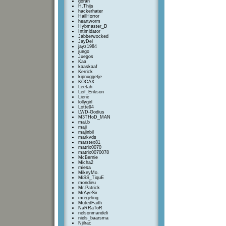
goran
H.Thijs
hackerhater
HailHorror
heartworm
Hybmaster_D
Intimidator
Jabberwocked
JayDel
jayz1984
juego
Juegos
Kaa
kaaskaaf
Kerrick
kipnuggetje
KOCAX
Leetah
Leif_Erikson
Liene
lollygirl
Lotte94
LWD-Godius
M3THoD_MAN
mai.b
maji
majinbil
markvds
marstex81
matrix0070
matrix0070078
McBernie
Micha2
miesa
MikeyMo.
MiSS_TiquE
mondieu
Mr.Patrick
MrAyeSir
mregeling
MutedFaith
NaRRaToR
nelsonmandeli
niels_baarsma
Njilrac