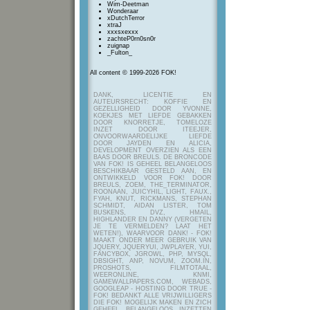
Wim-Deetman
Wonderaar
xDutchTerror
xtraJ
xxxsxexxx
zachteP0rn0sn0r
zuignap
_Fulton_
All content © 1999-2026 FOK!
DANK, LICENTIE EN
AUTEURSRECHT: KOFFIE EN
GEZELLIGHEID DOOR YVONNE,
KOEKJES MET LIEFDE GEBAKKEN
DOOR KNORRETJE, TOMELOZE
INZET DOOR ITEEJER,
ONVOORWAARDELIJKE LIEFDE
DOOR JAYDEN EN ALICIA,
DEVELOPMENT OVERZIEN ALS EEN
BAAS DOOR BREULS. DE BRONCODE
VAN FOK! IS GEHEEL BELANGELOOS
BESCHIKBAAR GESTELD AAN, EN
ONTWIKKELD VOOR FOK! DOOR
BREULS, ZOEM, THE_TERMINATOR,
ROONAAN, JUICYHIL, LIGHT, FAUX.,
FYAH, KNUT, RICKMANS, STEPHAN
SCHMIDT, AIDAN LISTER, TOM
BUSKENS, DVZ, HMAIL,
HIGHLANDER EN DANNY (VERGETEN
JE TE VERMELDEN? LAAT HET
WETEN!), WAARVOOR DANK! - FOK!
MAAKT ONDER MEER GEBRUIK VAN
JQUERY, JQUERYUI, JWPLAYER, YUI,
FANCYBOX, JGROWL, PHP, MYSQL,
DBSIGHT, ANP, NOVUM, ZOOM.IN,
PROSHOTS, FILMTOTAAL,
WEERONLINE, KNMI,
GAMEWALLPAPERS.COM, WEBADS,
GOOGLEAP - HOSTING DOOR TRUE -
FOK! BEDANKT ALLE VRIJWILLIGERS
DIE FOK! MOGELIJK MAKEN EN ZICH
GEHEEL BELANGELOOS INZETTEN