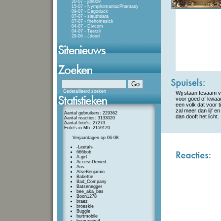
20-07 - jdh009
15-07 - NymphomaniacPhantasy
09-07 - Dagoduck
07-07 - sleuthtiara
07-07 - firehomesick
04-07 - Divcom
04-07 - Teerzii
29-06 - Jdood
Gedetailleerd zoeken
Wij staan tesaam v
voor goed of kwaad
een volk dat voor t
zal meer dan lijf e
Aantal gebruikers: 229362
dan dooft het licht.
Aantal reacties: 3133020
Aantal foto's: 27273
Foto's in Mb: 2159120
Verjaardagen op 06-08:
-Leetah-
666bob
A-girl
AccessDenied
Ans
AtseBenjamin
Babettie
Bad_Company
Batsenegger
bee_aka_bas
Boon1278
braez
broeskie
Buggle
burtmobile