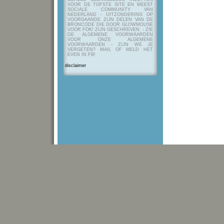
VOOR DE TOFSTE SITE EN MEEST
SOCIALE COMMUNITY VAN
NEDERLAND - UITZONDERING OP
VOORGAANDE ZIJN DELEN VAN DE
BRONCODE DIE DOOR GLOWMOUSE
VOOR FOK! ZIJN GESCHREVEN.
- ZIE
DE ALGEMENE VOORWAARDEN
VOOR ONZE ALGEMENE
VOORWAARDEN - ZIJN WE JE
VERGETEN? MAIL OF MELD HET
EVEN IN FB!
disclaimer