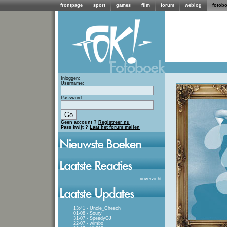
frontpage
sport
games
film
forum
weblog
fotob
Inloggen:
Username:
Password:
Geen account ?
Registreer nu
Pass kwijt ?
Laat het forum mailen
»
overzicht
13:41 - Uncle_Cheech
01-08 - Soury
31-07 - SpeedyGJ
22-07 - wimbo