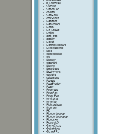
buurvrouw4
b_Lebowski
C0mB0
ChocoFan
coolnhl
CoolZero
crazysoks
Daantjee
Darkenrahl
Deflin
De_Lauwe
Dftpol
dino_666
djbarry
Dokus
DorstigNijlpaard
Drepelsteeltje
Edto
eengebruiker
efd
Elander
elmo666
Elseke
ErnieBoos
Erwinvriens
essieke
falkomans
Fantus
FastFreddy
Fazer
Feamous
FeanFan
Fean_Fan
femkexvs
femmke
Fighterdawg
firemann
FK
Floeperdepoep
Floeperdepoeppp
Floepske
Francois5
GameCrazy
Gebakdoos
GizartFRL