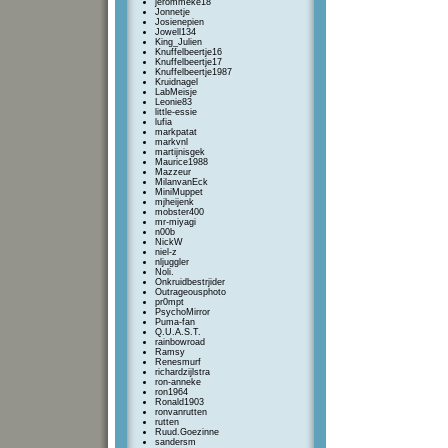
jerommeke18
Jonnetje
Josienepien
Jowell134
King_Julien
Knuffelbeertje16
Knuffelbeertje17
Knuffelbeertje1987
Kruidnagel
LabMeisje
Leonie83
little-essie
lufia
markpatat
markvnl
martijnisgek
Maurice1988
Mazzeur
MilanvanEck
MiniMuppet
mjheijenk
mobster400
mr-miyagi
n00b
NickW
niel-z
nljuggler
Noli.
Onkruidbestrjider
Outrageousphoto
pr0mpt
PsychoMirror
Puma-fan
Q.U.A.S.T.
rainbowroad
Ramsy
Renesmurf
richardzijlstra
ron-anneke
ron1964
Ronald1903
ronvanrutten
rutten
Ruud.Goezinne
sandersm