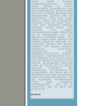
INZET DOOR ITEEJER,
ONVOORWAARDELIJKE LIEFDE
DOOR JAYDEN EN ALICIA,
DEVELOPMENT OVERZIEN ALS EEN
BAAS DOOR BREULS. DE BRONCODE
VAN FOK! IS GEHEEL BELANGELOOS
BESCHIKBAAR GESTELD AAN, EN
ONTWIKKELD VOOR FOK! DOOR
BREULS, ZOEM, THE_TERMINATOR,
ROONAAN, JUICYHIL, LIGHT, FAUX.,
FYAH, KNUT, RICKMANS, STEPHAN
SCHMIDT, AIDAN LISTER, TOM
BUSKENS, DVZ, HMAIL,
HIGHLANDER EN DANNY (VERGETEN
JE TE VERMELDEN? LAAT HET
WETEN!), WAARVOOR DANK! - FOK!
MAAKT ONDER MEER GEBRUIK VAN
JQUERY, JQUERYUI, JWPLAYER, YUI,
FANCYBOX, JGROWL, PHP, MYSQL,
DBSIGHT, ANP, NOVUM, ZOOM.IN,
PROSHOTS, FILMTOTAAL,
WEERONLINE, KNMI,
GAMEWALLPAPERS.COM, WEBADS,
GOOGLEAP - HOSTING DOOR TRUE -
FOK! BEDANKT ALLE VRIJWILLIGERS
DIE FOK! MOGELIJK MAKEN EN ZICH
GEHEEL BELANGELOOS INZETTEN
VOOR DE TOFSTE SITE EN MEEST
SOCIALE COMMUNITY VAN
NEDERLAND - UITZONDERING OP
VOORGAANDE ZIJN DELEN VAN DE
BRONCODE DIE DOOR GLOWMOUSE
VOOR FOK! ZIJN GESCHREVEN.
- ZIE
DE ALGEMENE VOORWAARDEN
VOOR ONZE ALGEMENE
VOORWAARDEN - ZIJN WE JE
VERGETEN? MAIL OF MELD HET
EVEN IN FB!
disclaimer