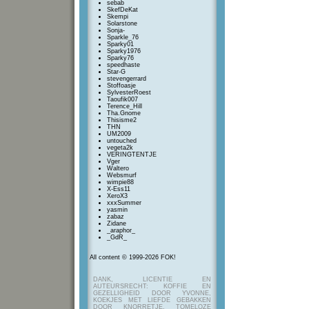
sebab
SkefDeKat
Skempi
Solarstone
Sonja-
Sparkle_76
Sparky01
Sparky1976
Sparky76
speedhaste
Star-G
stevengerrard
Stoffoasje
SylvesterRoest
Taoufik007
Terence_Hill
Tha.Gnome
Thisisme2
THN
UM2009
untouched
vegeta2k
VERINGTENTJE
Vger
Waltero
Websmurf
wimpie88
X-Ess11
XeroX3
xxxSummer
yasmin
zabaz
Zidane
_araphor_
_GdR_
All content © 1999-2026 FOK!
DANK, LICENTIE EN
AUTEURSRECHT: KOFFIE EN
GEZELLIGHEID DOOR YVONNE,
KOEKJES MET LIEFDE GEBAKKEN
DOOR KNORRETJE, TOMELOZE