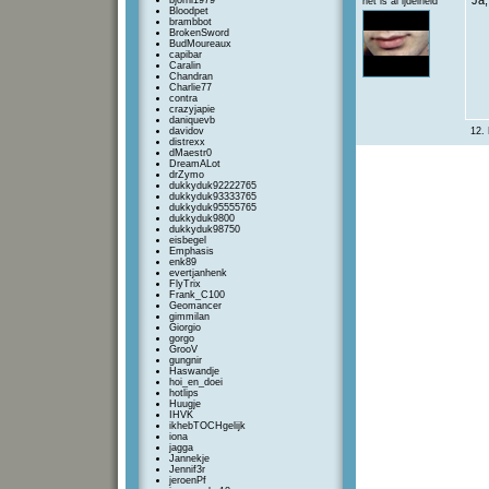
Ja,
bjorni1979
het is al ijdelheid
Bloodpet
brambbot
BrokenSword
BudMoureaux
capibar
Caralin
Chandran
Charlie77
contra
crazyjapie
daniquevb
davidov
12. 
distrexx
dMaestr0
DreamALot
drZymo
dukkyduk92222765
dukkyduk93333765
dukkyduk95555765
dukkyduk9800
dukkyduk98750
eisbegel
Emphasis
enk89
evertjanhenk
FlyTrix
Frank_C100
Geomancer
gimmilan
Giorgio
gorgo
GrooV
gungnir
Haswandje
hoi_en_doei
hotlips
Huugje
IHVK
ikhebTOCHgelijk
iona
jagga
Jannekje
Jennif3r
jeroenPf