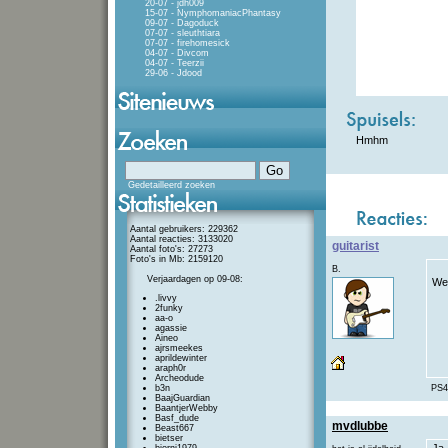
20-07 - jdh009
15-07 - NymphomaniacPhantasy
09-07 - Dagoduck
07-07 - sleuthtiara
07-07 - firehomesick
04-07 - Divcom
04-07 - Teerzii
29-06 - Jdood
Hmhm
Gedetailleerd zoeken
Aantal gebruikers: 229362
Aantal reacties: 3133020
guitarist
Aantal foto's: 27273
Foto's in Mb: 2159120
B.
Verjaardagen op 09-08:
Wel
.livvy
2funky
aa-o
agassie
Aineo
ajrsmeekes
aprildewinter
araph0r
Archeodude
b3n
PS4 
BaajGuardian
BaantjerWebby
Basf_dude
mvdlubbe
Beast667
bietser