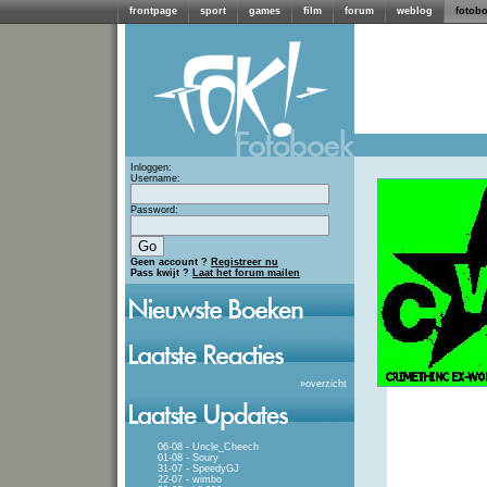
frontpage
sport
games
film
forum
weblog
fotob
Inloggen:
Username:
Password:
Geen account ?
Registreer nu
Pass kwijt ?
Laat het forum mailen
»
overzicht
06-08 - Uncle_Cheech
01-08 - Soury
31-07 - SpeedyGJ
22-07 - wimbo