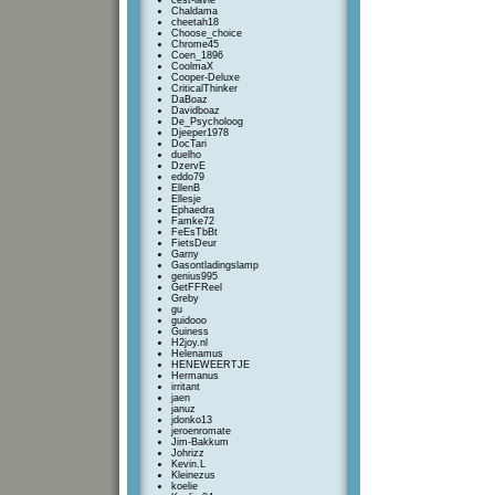
cest-lavie
Chaldama
cheetah18
Choose_choice
Chrome45
Coen_1896
CoolmaX
Cooper-Deluxe
CriticalThinker
DaBoaz
Davidboaz
De_Psycholoog
Djeeper1978
DocTari
duelho
DzervE
eddo79
EllenB
Ellesje
Ephaedra
Famke72
FeEsTbBt
FietsDeur
Garny
Gasontladingslamp
genius995
GetFFReel
Greby
gu
guidooo
Guiness
H2joy.nl
Helenamus
HENEWEERTJE
Hermanus
irritant
jaen
januz
jdonko13
jeroenromate
Jim-Bakkum
Johrizz
Kevin.L
Kleinezus
koelie