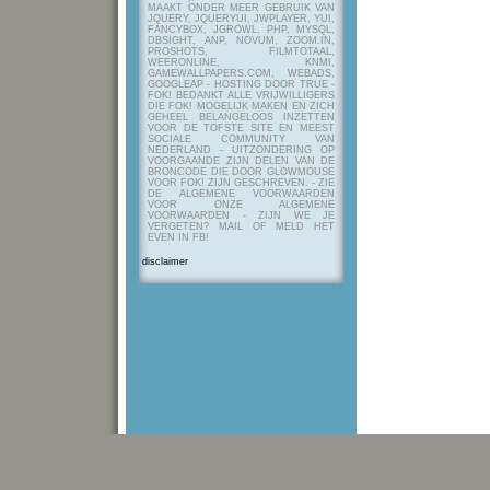
MAAKT ONDER MEER GEBRUIK VAN
JQUERY, JQUERYUI, JWPLAYER, YUI,
FANCYBOX, JGROWL, PHP, MYSQL,
DBSIGHT, ANP, NOVUM, ZOOM.IN,
PROSHOTS, FILMTOTAAL,
WEERONLINE, KNMI,
GAMEWALLPAPERS.COM, WEBADS,
GOOGLEAP - HOSTING DOOR TRUE -
FOK! BEDANKT ALLE VRIJWILLIGERS
DIE FOK! MOGELIJK MAKEN EN ZICH
GEHEEL BELANGELOOS INZETTEN
VOOR DE TOFSTE SITE EN MEEST
SOCIALE COMMUNITY VAN
NEDERLAND - UITZONDERING OP
VOORGAANDE ZIJN DELEN VAN DE
BRONCODE DIE DOOR GLOWMOUSE
VOOR FOK! ZIJN GESCHREVEN.
- ZIE
DE ALGEMENE VOORWAARDEN
VOOR ONZE ALGEMENE
VOORWAARDEN - ZIJN WE JE
VERGETEN? MAIL OF MELD HET
EVEN IN FB!
disclaimer