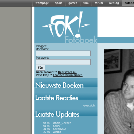
frontpage
sport
games
film
forum
weblog
fotob
Inloggen:
Username:
Password:
Geen account ?
Registreer nu
Pass kwijt ?
Laat het forum mailen
»
overzicht
06-08 - Uncle_Cheech
01-08 - Soury
31-07 - SpeedyGJ
22-07 - wimbo