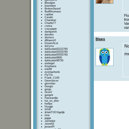
bjorni1979
Bloodpet
brambbot
BrokenSword
BudMoureaux
capibar
Fl
Caralin
tr
Chandran
Charlie77
Va
contra
van
crazyjapie
daniquevb
davidov
distrexx
Blues
dMaestr0
DreamALot
No
drZymo
dukkyduk92222765
dukkyduk93333765
mn
dukkyduk95555765
dukkyduk9800
dukkyduk98750
eisbegel
Emphasis
enk89
evertjanhenk
FlyTrix
Frank_C100
Geomancer
gimmilan
Giorgio
gorgo
GrooV
gungnir
Haswandje
hoi_en_doei
hotlips
Huugje
IHVK
ikhebTOCHgelijk
iona
jagga
Jannekje
Jennif3r
jeroenPf