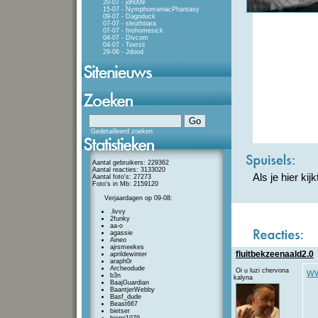
20-07 - jdh009
15-07 - NymphomaniacPhantasy
09-07 - Dagoduck
07-07 - sleuthtiara
07-07 - firehomesick
04-07 - Divcom
04-07 - Teerzii
29-06 - Jdood
Gedetailleerd zoeken
Aantal gebruikers: 229362
Aantal reacties: 3133020
Als je hier kij
Aantal foto's: 27273
Foto's in Mb: 2159120
Verjaardagen op 09-08:
.livvy
2funky
aa-o
agassie
Aineo
ajrsmeekes
fluitbekzeenaald2.0
aprildewinter
araph0r
Archeodude
Oi u luzi chervona
ww
b3n
kalyna
BaajGuardian
BaantjerWebby
Basf_dude
Beast667
bietser