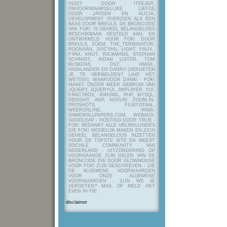
INZET DOOR ITEEJER,
ONVOORWAARDELIJKE LIEFDE
DOOR JAYDEN EN ALICIA,
DEVELOPMENT OVERZIEN ALS EEN
BAAS DOOR BREULS. DE BRONCODE
VAN FOK! IS GEHEEL BELANGELOOS
BESCHIKBAAR GESTELD AAN, EN
ONTWIKKELD VOOR FOK! DOOR
BREULS, ZOEM, THE_TERMINATOR,
ROONAAN, JUICYHIL, LIGHT, FAUX.,
FYAH, KNUT, RICKMANS, STEPHAN
SCHMIDT, AIDAN LISTER, TOM
BUSKENS, DVZ, HMAIL,
HIGHLANDER EN DANNY (VERGETEN
JE TE VERMELDEN? LAAT HET
WETEN!), WAARVOOR DANK! - FOK!
MAAKT ONDER MEER GEBRUIK VAN
JQUERY, JQUERYUI, JWPLAYER, YUI,
FANCYBOX, JGROWL, PHP, MYSQL,
DBSIGHT, ANP, NOVUM, ZOOM.IN,
PROSHOTS, FILMTOTAAL,
WEERONLINE, KNMI,
GAMEWALLPAPERS.COM, WEBADS,
GOOGLEAP - HOSTING DOOR TRUE -
FOK! BEDANKT ALLE VRIJWILLIGERS
DIE FOK! MOGELIJK MAKEN EN ZICH
GEHEEL BELANGELOOS INZETTEN
VOOR DE TOFSTE SITE EN MEEST
SOCIALE COMMUNITY VAN
NEDERLAND - UITZONDERING OP
VOORGAANDE ZIJN DELEN VAN DE
BRONCODE DIE DOOR GLOWMOUSE
VOOR FOK! ZIJN GESCHREVEN.
- ZIE
DE ALGEMENE VOORWAARDEN
VOOR ONZE ALGEMENE
VOORWAARDEN - ZIJN WE JE
VERGETEN? MAIL OF MELD HET
EVEN IN FB!
disclaimer