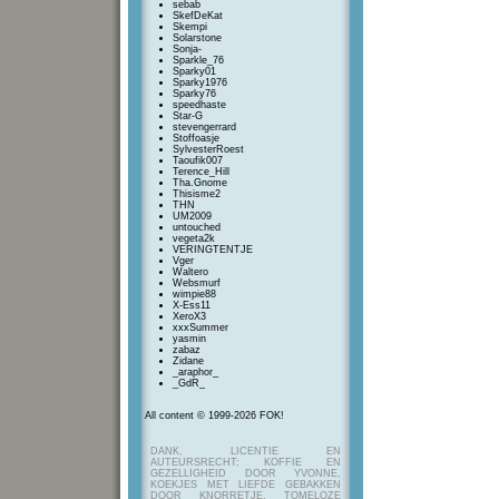
sebab
SkefDeKat
Skempi
Solarstone
Sonja-
Sparkle_76
Sparky01
Sparky1976
Sparky76
speedhaste
Star-G
stevengerrard
Stoffoasje
SylvesterRoest
Taoufik007
Terence_Hill
Tha.Gnome
Thisisme2
THN
UM2009
untouched
vegeta2k
VERINGTENTJE
Vger
Waltero
Websmurf
wimpie88
X-Ess11
XeroX3
xxxSummer
yasmin
zabaz
Zidane
_araphor_
_GdR_
All content © 1999-2026 FOK!
DANK, LICENTIE EN
AUTEURSRECHT: KOFFIE EN
GEZELLIGHEID DOOR YVONNE,
KOEKJES MET LIEFDE GEBAKKEN
DOOR KNORRETJE, TOMELOZE