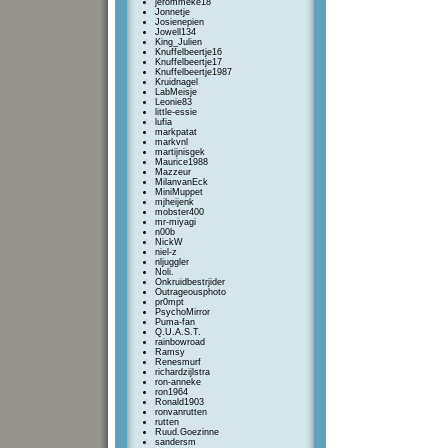
jerommeke18
Jonnetje
Josienepien
Jowell134
King_Julien
Knuffelbeertje16
Knuffelbeertje17
Knuffelbeertje1987
Kruidnagel
LabMeisje
Leonie83
little-essie
lufia
markpatat
markvnl
martijnisgek
Maurice1988
Mazzeur
MilanvanEck
MiniMuppet
mjheijenk
mobster400
mr-miyagi
n00b
NickW
niel-z
nljuggler
Noli.
Onkruidbestrjider
Outrageousphoto
pr0mpt
PsychoMirror
Puma-fan
Q.U.A.S.T.
rainbowroad
Ramsy
Renesmurf
richardzijlstra
ron-anneke
ron1964
Ronald1903
ronvanrutten
rutten
Ruud.Goezinne
sandersm