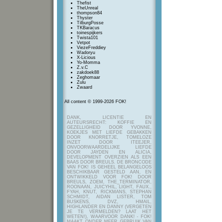
Thefist
TheUnreal
thompson84
Thyster
TilburgPosse
TKBaracus
toinespijkers
Twista101
Vetpot
ViezeFreddiey
Wadoryu
X-Licious
Yo-Momma
Z.v.C
zakdoek88
Zeghomaar
Zulu
Zwaard
All content © 1999-2026 FOK!
DANK, LICENTIE EN
AUTEURSRECHT: KOFFIE EN
GEZELLIGHEID DOOR YVONNE,
KOEKJES MET LIEFDE GEBAKKEN
DOOR KNORRETJE, TOMELOZE
INZET DOOR ITEEJER,
ONVOORWAARDELIJKE LIEFDE
DOOR JAYDEN EN ALICIA,
DEVELOPMENT OVERZIEN ALS EEN
BAAS DOOR BREULS. DE BRONCODE
VAN FOK! IS GEHEEL BELANGELOOS
BESCHIKBAAR GESTELD AAN, EN
ONTWIKKELD VOOR FOK! DOOR
BREULS, ZOEM, THE_TERMINATOR,
ROONAAN, JUICYHIL, LIGHT, FAUX.,
FYAH, KNUT, RICKMANS, STEPHAN
SCHMIDT, AIDAN LISTER, TOM
BUSKENS, DVZ, HMAIL,
HIGHLANDER EN DANNY (VERGETEN
JE TE VERMELDEN? LAAT HET
WETEN!), WAARVOOR DANK! - FOK!
MAAKT ONDER MEER GEBRUIK VAN