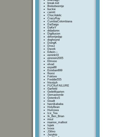
Brannagh
break-kid
Brekebeentje
buckie
canntt
ChocAdelic
CrazyRay
CumbiaColombiana
DaiSaigo
DaKeY
didadurex
Digillusion
dirkertjedap
doghound
DoingK
Droxz
Dwork
Edwin---
eenink03
einstein2005
Elmooo
elvad
espa88
Esteban899
fhorst
Foklore
Freddie555
frisotjuh
FUCKxFAILURE
Garfield
GeileMaarten
Gemaskerde
GotenksS
Goudt
hasnikababa
HolyBean
Humswa
Ice_Tea
Ik_Ben_Brian
insul
iraanse_malloot
Isjiek
Ivoos
J3thro
Jazpkip