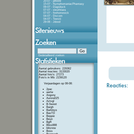
20-07 - jdh009
15-07 - NymphomaniacPhantasy
09-07 - Dagoduck
07-07 - sleuthtiara
07-07 - firehomesick
04-07 - Divcom
04-07 - Teerzii
29-06 - Jdood
Gedetailleerd zoeken
Aantal gebruikers: 229362
Aantal reacties: 3133020
Aantal foto's: 27273
Foto's in Mb: 2159120
Verjaardagen op 08-08:
2pac
aartw
Angony
Aurora025
Aztvgl
B-Sweet
Bargh
Barkleys
BasTD
Beppie
Beun
BgR
Bliss888
blitzrew
Boss