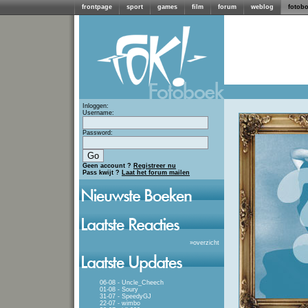
frontpage
sport
games
film
forum
weblog
fotob
Inloggen:
Username:
Password:
Geen account ?
Registreer nu
Pass kwijt ?
Laat het forum mailen
»
overzicht
06-08 - Uncle_Cheech
01-08 - Soury
31-07 - SpeedyGJ
22-07 - wimbo