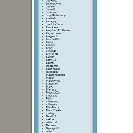
JeeWeeJ
jeroenpower
Jethro-
Jhovall
Jodocus1
JoopUitdeknoop
joostieh
justaguy
JustLikeSnow
Kamikees
keeptheFAITHalive
KeyzerSoze
kingpinSDF
Kirsten1987
Kloes
koekjes
Kolky
kristin46
Kukumatz
Kwarts
Lady_SH
Lauzer
leemberdt
LouisvGaal
lovehobby
maartenhendrix
Mapex
marcelvries
marcoh64
MarK.
Marrinty
MeesterZet
mevrauw
Mich_
mieeesss
milanese
MissBitchy
Miss_Darkie
mullog
NaeVuS
nakkie
ndalmzzl
Necraos
Neeofja12
nella