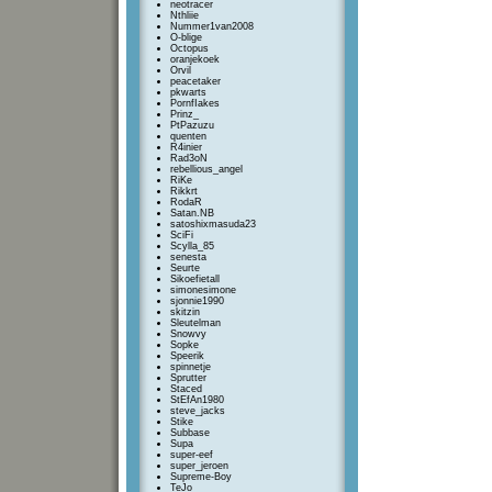
neotracer
Nthliie
Nummer1van2008
O-blige
Octopus
oranjekoek
Orvil
peacetaker
pkwarts
PornfIakes
Prinz_
PtPazuzu
quenten
R4inier
Rad3oN
rebellious_angel
RiKe
Rikkrt
RodaR
Satan.NB
satoshixmasuda23
SciFi
Scylla_85
senesta
Seurte
Sikoefietall
simonesimone
sjonnie1990
skitzin
Sleutelman
Snowvy
Sopke
Speerik
spinnetje
Sprutter
Staced
StEfAn1980
steve_jacks
Stike
Subbase
Supa
super-eef
super_jeroen
Supreme-Boy
TeJo