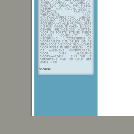
JQUERY, JQUERYUI, JWPLAYER, YUI,
FANCYBOX, JGROWL, PHP, MYSQL,
DBSIGHT, ANP, NOVUM, ZOOM.IN,
PROSHOTS, FILMTOTAAL,
WEERONLINE, KNMI,
GAMEWALLPAPERS.COM, WEBADS,
GOOGLEAP - HOSTING DOOR TRUE -
FOK! BEDANKT ALLE VRIJWILLIGERS
DIE FOK! MOGELIJK MAKEN EN ZICH
GEHEEL BELANGELOOS INZETTEN
VOOR DE TOFSTE SITE EN MEEST
SOCIALE COMMUNITY VAN
NEDERLAND - UITZONDERING OP
VOORGAANDE ZIJN DELEN VAN DE
BRONCODE DIE DOOR GLOWMOUSE
VOOR FOK! ZIJN GESCHREVEN.
- ZIE
DE ALGEMENE VOORWAARDEN
VOOR ONZE ALGEMENE
VOORWAARDEN - ZIJN WE JE
VERGETEN? MAIL OF MELD HET
EVEN IN FB!
disclaimer