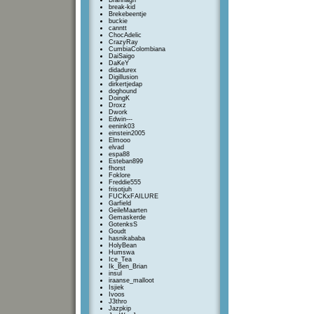
Brannagh
break-kid
Brekebeentje
buckie
canntt
ChocAdelic
CrazyRay
CumbiaColombiana
DaiSaigo
DaKeY
didadurex
Digillusion
dirkertjedap
doghound
DoingK
Droxz
Dwork
Edwin---
eenink03
einstein2005
Elmooo
elvad
espa88
Esteban899
fhorst
Foklore
Freddie555
frisotjuh
FUCKxFAILURE
Garfield
GeileMaarten
Gemaskerde
GotenksS
Goudt
hasnikababa
HolyBean
Humswa
Ice_Tea
Ik_Ben_Brian
insul
iraanse_malloot
Isjiek
Ivoos
J3thro
Jazpkip