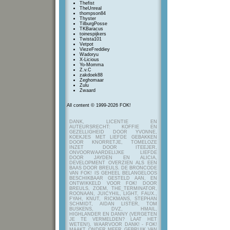
Thefist
TheUnreal
thompson84
Thyster
TilburgPosse
TKBaracus
toinespijkers
Twista101
Vetpot
ViezeFreddiey
Wadoryu
X-Licious
Yo-Momma
Z.v.C
zakdoek88
Zeghomaar
Zulu
Zwaard
All content © 1999-2026 FOK!
DANK, LICENTIE EN
AUTEURSRECHT: KOFFIE EN
GEZELLIGHEID DOOR YVONNE,
KOEKJES MET LIEFDE GEBAKKEN
DOOR KNORRETJE, TOMELOZE
INZET DOOR ITEEJER,
ONVOORWAARDELIJKE LIEFDE
DOOR JAYDEN EN ALICIA,
DEVELOPMENT OVERZIEN ALS EEN
BAAS DOOR BREULS. DE BRONCODE
VAN FOK! IS GEHEEL BELANGELOOS
BESCHIKBAAR GESTELD AAN, EN
ONTWIKKELD VOOR FOK! DOOR
BREULS, ZOEM, THE_TERMINATOR,
ROONAAN, JUICYHIL, LIGHT, FAUX.,
FYAH, KNUT, RICKMANS, STEPHAN
SCHMIDT, AIDAN LISTER, TOM
BUSKENS, DVZ, HMAIL,
HIGHLANDER EN DANNY (VERGETEN
JE TE VERMELDEN? LAAT HET
WETEN!), WAARVOOR DANK! - FOK!
MAAKT ONDER MEER GEBRUIK VAN