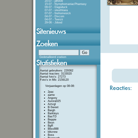
20-07 - jdh009
15-07 - NymphomaniacPhantasy
09-07 - Dagoduck
07-07 - sleuthtiara
07-07 - firehomesick
04-07 - Divcom
04-07 - Teerzii
29-06 - Jdood
Gedetailleerd zoeken
Aantal gebruikers: 229362
Aantal reacties: 3133020
Aantal foto's: 27273
Foto's in Mb: 2159120
Verjaardagen op 08-08:
2pac
aartw
Angony
Aurora025
Aztvgl
B-Sweet
Bargh
Barkleys
BasTD
Beppie
Beun
BgR
Bliss888
blitzrew
Boss