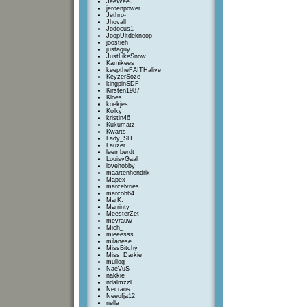
JeeWeeJ
jeroenpower
Jethro-
Jhovall
Jodocus1
JoopUitdeknoop
joostieh
justaguy
JustLikeSnow
Kamikees
keeptheFAITHalive
KeyzerSoze
kingpinSDF
Kirsten1987
Kloes
koekjes
Kolky
kristin46
Kukumatz
Kwarts
Lady_SH
Lauzer
leemberdt
LouisvGaal
lovehobby
maartenhendrix
Mapex
marcelvries
marcoh64
MarK.
Marrinty
MeesterZet
mevrauw
Mich_
mieeesss
milanese
MissBitchy
Miss_Darkie
mullog
NaeVuS
nakkie
ndalmzzl
Necraos
Neeofja12
nella