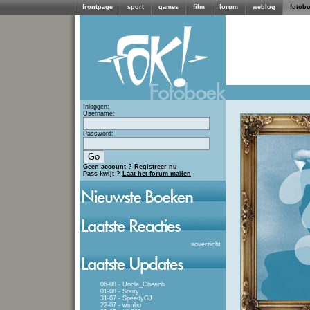
frontpage
sport
games
film
forum
weblog
fotob
Inloggen:
Username:
Password:
Geen account ?
Registreer nu
Pass kwijt ?
Laat het forum mailen
»
overzicht
06-08 - Uncle_Cheech
01-08 - Soury
31-07 - SpeedyGJ
22-07 - wimbo