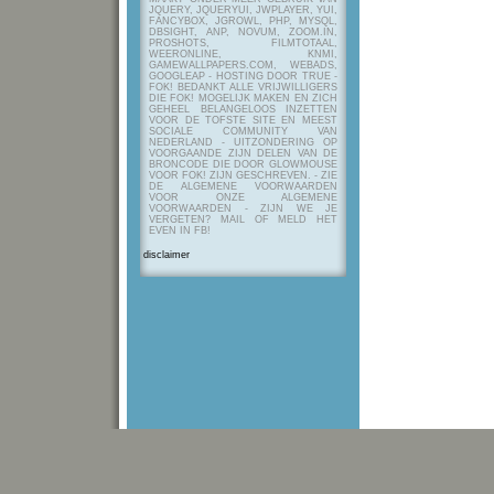
JQUERY, JQUERYUI, JWPLAYER, YUI,
FANCYBOX, JGROWL, PHP, MYSQL,
DBSIGHT, ANP, NOVUM, ZOOM.IN,
PROSHOTS, FILMTOTAAL,
WEERONLINE, KNMI,
GAMEWALLPAPERS.COM, WEBADS,
GOOGLEAP - HOSTING DOOR TRUE -
FOK! BEDANKT ALLE VRIJWILLIGERS
DIE FOK! MOGELIJK MAKEN EN ZICH
GEHEEL BELANGELOOS INZETTEN
VOOR DE TOFSTE SITE EN MEEST
SOCIALE COMMUNITY VAN
NEDERLAND - UITZONDERING OP
VOORGAANDE ZIJN DELEN VAN DE
BRONCODE DIE DOOR GLOWMOUSE
VOOR FOK! ZIJN GESCHREVEN.
- ZIE
DE ALGEMENE VOORWAARDEN
VOOR ONZE ALGEMENE
VOORWAARDEN - ZIJN WE JE
VERGETEN? MAIL OF MELD HET
EVEN IN FB!
disclaimer