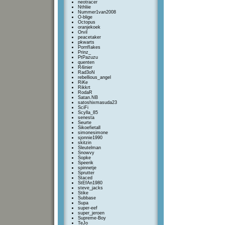
neotracer
Nthliie
Nummer1van2008
O-blige
Octopus
oranjekoek
Orvil
peacetaker
pkwarts
PornfIakes
Prinz_
PtPazuzu
quenten
R4inier
Rad3oN
rebellious_angel
RiKe
Rikkrt
RodaR
Satan.NB
satoshixmasuda23
SciFi
Scylla_85
senesta
Seurte
Sikoefietall
simonesimone
sjonnie1990
skitzin
Sleutelman
Snowvy
Sopke
Speerik
spinnetje
Sprutter
Staced
StEfAn1980
steve_jacks
Stike
Subbase
Supa
super-eef
super_jeroen
Supreme-Boy
TeJo