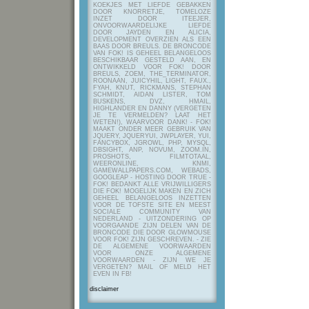
KOEKJES MET LIEFDE GEBAKKEN
DOOR KNORRETJE, TOMELOZE
INZET DOOR ITEEJER,
ONVOORWAARDELIJKE LIEFDE
DOOR JAYDEN EN ALICIA,
DEVELOPMENT OVERZIEN ALS EEN
BAAS DOOR BREULS. DE BRONCODE
VAN FOK! IS GEHEEL BELANGELOOS
BESCHIKBAAR GESTELD AAN, EN
ONTWIKKELD VOOR FOK! DOOR
BREULS, ZOEM, THE_TERMINATOR,
ROONAAN, JUICYHIL, LIGHT, FAUX.,
FYAH, KNUT, RICKMANS, STEPHAN
SCHMIDT, AIDAN LISTER, TOM
BUSKENS, DVZ, HMAIL,
HIGHLANDER EN DANNY (VERGETEN
JE TE VERMELDEN? LAAT HET
WETEN!), WAARVOOR DANK! - FOK!
MAAKT ONDER MEER GEBRUIK VAN
JQUERY, JQUERYUI, JWPLAYER, YUI,
FANCYBOX, JGROWL, PHP, MYSQL,
DBSIGHT, ANP, NOVUM, ZOOM.IN,
PROSHOTS, FILMTOTAAL,
WEERONLINE, KNMI,
GAMEWALLPAPERS.COM, WEBADS,
GOOGLEAP - HOSTING DOOR TRUE -
FOK! BEDANKT ALLE VRIJWILLIGERS
DIE FOK! MOGELIJK MAKEN EN ZICH
GEHEEL BELANGELOOS INZETTEN
VOOR DE TOFSTE SITE EN MEEST
SOCIALE COMMUNITY VAN
NEDERLAND - UITZONDERING OP
VOORGAANDE ZIJN DELEN VAN DE
BRONCODE DIE DOOR GLOWMOUSE
VOOR FOK! ZIJN GESCHREVEN.
- ZIE
DE ALGEMENE VOORWAARDEN
VOOR ONZE ALGEMENE
VOORWAARDEN - ZIJN WE JE
VERGETEN? MAIL OF MELD HET
EVEN IN FB!
disclaimer