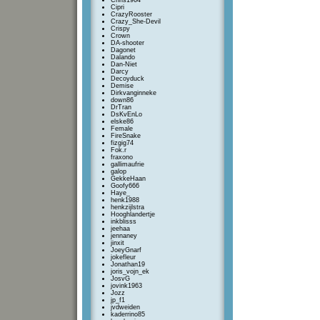
Chris1964
Cipri
CrazyRooster
Crazy_She-Devil
Crispy
Crown
DA-shooter
Dagonet
Dalando
Dan-Niet
Darcy
Decoyduck
Demise
Dirkvanginneke
down86
DrTran
DsKvEnLo
elske86
Female
FireSnake
fizgig74
Fok.r
fraxono
gallimaufrie
galop
GekkeHaan
Goofy666
Haye_
henk1988
henkzijlstra
Hooghlandertje
inkblisss
jeehaa
jennaney
jinxit
JoeyGnarf
jokefleur
Jonathan19
joris_vojn_ek
JosvG
jovink1963
Jozz
jp_f1
jvdweiden
kaderrino85