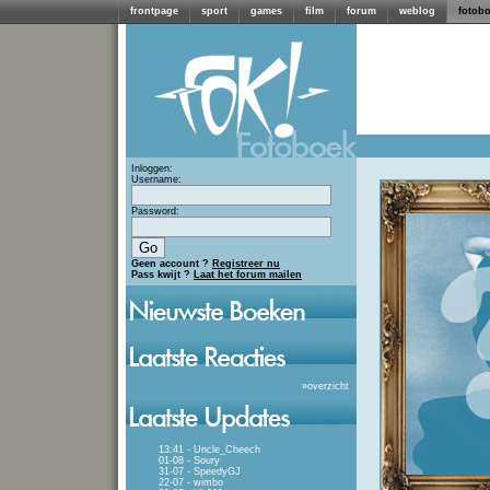
frontpage
sport
games
film
forum
weblog
fotob
Inloggen:
Username:
Password:
Geen account ?
Registreer nu
Pass kwijt ?
Laat het forum mailen
»
overzicht
13:41 - Uncle_Cheech
01-08 - Soury
31-07 - SpeedyGJ
22-07 - wimbo