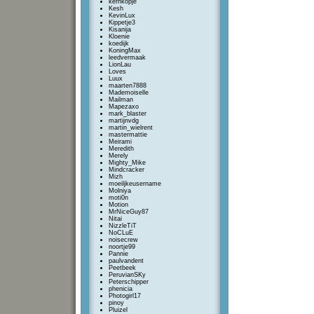
kernkopje
Kesh
KevinLux
Kippetje3
Kisanija
Kloenie
koedijk
KoningMax
leedvermaak
LionLau
Loves
Luux
maarten7888
Mademoiselle
Mailman
Mapezaxo
mark_blaster
martijnvdg
martin_wielrent
mastermattie
Meirami
Meredith
Merely
Mighty_Mike
Mindcracker
Mizh
moeiljkeusername
Molniya
moti0n
Motion
MrNiceGuy87
Nitai
NizzleTiT
NoCLuE
noisecrew
noortje99
Pannie
paulvandent
Peetbeek
PeruvianSKy
Peterschipper
phenicia
Photogirl17
pinoy
Pluizel