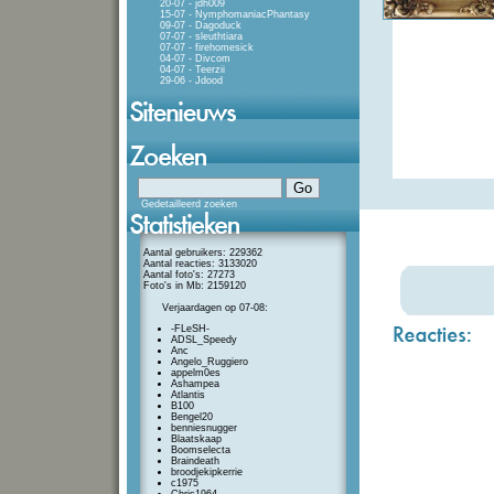
20-07 - jdh009
15-07 - NymphomaniacPhantasy
09-07 - Dagoduck
07-07 - sleuthtiara
07-07 - firehomesick
04-07 - Divcom
04-07 - Teerzii
29-06 - Jdood
Gedetailleerd zoeken
Aantal gebruikers: 229362
Aantal reacties: 3133020
Aantal foto's: 27273
Foto's in Mb: 2159120
Verjaardagen op 07-08:
-FLeSH-
ADSL_Speedy
Anc
Angelo_Ruggiero
appelm0es
Ashampea
Atlantis
B100
Bengel20
benniesnugger
Blaatskaap
Boomselecta
Braindeath
broodjekipkerrie
c1975