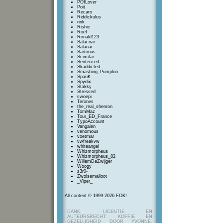
POILover
Poit
Recaro
Riddickulus
rink
Rishie
Roef
Ronald123
Salacnar
Salanar
Sartorius
Scimitar
Sentenced
Skaddicted
Smashing_Pumpkin
SpanK
Spydix
Stakky
Stressed
swoepi
Terones
the_real_shenron
TomMaz
Tour_ED_France
TypoAccount
Vangalen
venomous
voetmar
vwfreakvw
whiteangel
Whizmorpheus
Whizmorpheus_82
WillemDeZwijger
Woogy
z3r0-
Zwolsemalloot
_Viper_
All content © 1999-2026 FOK!
DANK, LICENTIE EN
AUTEURSRECHT: KOFFIE EN
GEZELLIGHEID DOOR YVONNE,