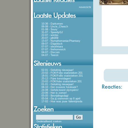
»
overzicht
10:36 - Darkomen
06-08 - Uncle_Cheech
01-08 - Soury
31-07 - SpeedyGJ
22-07 - wimbo
20-07 - jdh009
15-07 - NymphomaniacPhantasy
09-07 - Dagoduck
07-07 - sleuthtiara
07-07 - firehomesick
04-07 - Divcom
04-07 - Teerzii
02-01 - Gelukkig nieuwjaar!
23-02 - FOK!Fobo statistieken 201
18-01 - FOK!FoBo statistieken 201
25-12 - Fijne kerstdagen!
23-02 - FOK!fobo statistieken 201
01-01 - Gelukkig nieuwjaar!
08-10 - Het mooiste fotoboek?
24-08 - Gefeliciteerd olympiërs!
23-06 - Het is zomer!
05-05 - Bevrijdingsdag!
05-04 - Ga jij stemmen op 6 april
17-02 - Hoe was jouw Valentijnsda
Gedetailleerd zoeken