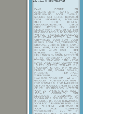
All content © 1999-2026 FOK!
DANK, LICENTIE EN
AUTEURSRECHT: KOFFIE EN
GEZELLIGHEID DOOR YVONNE,
KOEKJES MET LIEFDE GEBAKKEN
DOOR KNORRETJE, TOMELOZE
INZET DOOR ITEEJER,
ONVOORWAARDELIJKE LIEFDE
DOOR JAYDEN EN ALICIA,
DEVELOPMENT OVERZIEN ALS EEN
BAAS DOOR BREULS. DE BRONCODE
VAN FOK! IS GEHEEL BELANGELOOS
BESCHIKBAAR GESTELD AAN, EN
ONTWIKKELD VOOR FOK! DOOR
BREULS, ZOEM, THE_TERMINATOR,
ROONAAN, JUICYHIL, LIGHT, FAUX.,
FYAH, KNUT, RICKMANS, STEPHAN
SCHMIDT, AIDAN LISTER, TOM
BUSKENS, DVZ, HMAIL,
HIGHLANDER EN DANNY (VERGETEN
JE TE VERMELDEN? LAAT HET
WETEN!), WAARVOOR DANK! - FOK!
MAAKT ONDER MEER GEBRUIK VAN
JQUERY, JQUERYUI, JWPLAYER, YUI,
FANCYBOX, JGROWL, PHP, MYSQL,
DBSIGHT, ANP, NOVUM, ZOOM.IN,
PROSHOTS, FILMTOTAAL,
WEERONLINE, KNMI,
GAMEWALLPAPERS.COM, WEBADS,
GOOGLEAP - HOSTING DOOR TRUE -
FOK! BEDANKT ALLE VRIJWILLIGERS
DIE FOK! MOGELIJK MAKEN EN ZICH
GEHEEL BELANGELOOS INZETTEN
VOOR DE TOFSTE SITE EN MEEST
SOCIALE COMMUNITY VAN
NEDERLAND - UITZONDERING OP
VOORGAANDE ZIJN DELEN VAN DE
BRONCODE DIE DOOR GLOWMOUSE
VOOR FOK! ZIJN GESCHREVEN.
- ZIE
DE ALGEMENE VOORWAARDEN
VOOR ONZE ALGEMENE
VOORWAARDEN - ZIJN WE JE
VERGETEN? MAIL OF MELD HET