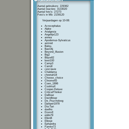
Aantal gebruikers: 229362
Aantal reacties: 3133020
Aantal foto's: 27273
Foto's in Mb: 2159120
Verjaardagen op 10-08:
Acrocephalus
Alpke
Analgesia
Angeltje123
annea
Apodemus-Sylvaticus
astroid
Balou.
BasOlij
Beyond_Illusion
Big2
Blaze82
boot100
Camp3
Carroll
cest-lavie
Chaldama
cheetah18
Choose_choice
Chrome45
Coen_1896
CoolmaX
Cooper-Deluxe
CriticalThinker
DaBoaz
Davidboaz
De_Psycholoog
Djeeper1978
DocTari
duelho
DzervE
eddo79
EllenB
Ellesje
Ephaedra
Famke72