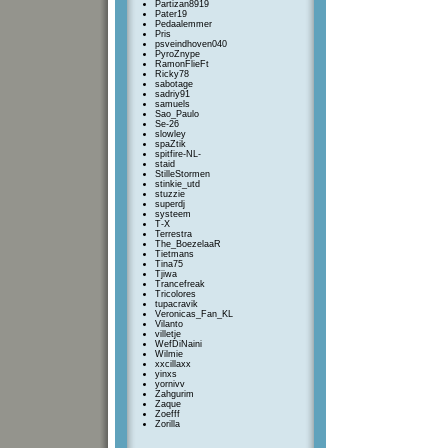
Partizan8919
Pater19
Pedaalemmer
Pris
psveindhoven040
PyroZnype
RamonFlieFt
Ricky78
sabotage
sadriy91
samuels
Sao_Paulo
Se-26
slowley
spaZtik
spitfire-NL-
staid
StilleStormen
stinkie_utd
stuzzie
superdj
systeem
T-X
Terrestra
The_BoezelaaR
Tietmans
Tina75
Tjiwa
Trancefreak
Tricolores
tupacravik
Veronicas_Fan_KL
Vilanto
villetje
WefDiNaini
Wilmie
xxcillaxx
yinxs
yornivv
Zahgurim
Zaque
Zoefff
Zorilla