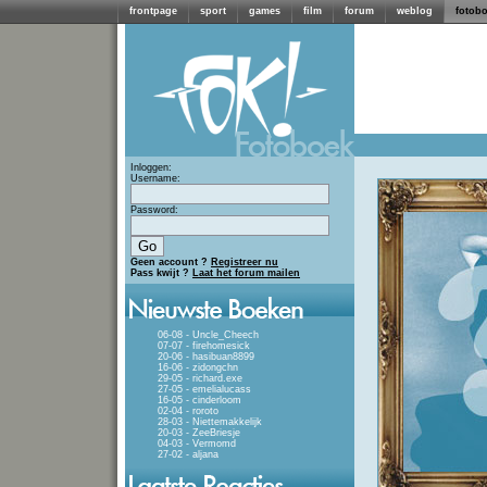
frontpage
sport
games
film
forum
weblog
fotob
Inloggen:
Username:
Password:
Geen account ?
Registreer nu
Pass kwijt ?
Laat het forum mailen
06-08 - Uncle_Cheech
07-07 - firehomesick
20-06 - hasibuan8899
16-06 - zidongchn
29-05 - richard.exe
27-05 - emelialucass
16-05 - cinderloom
02-04 - roroto
28-03 - Niettemakkelijk
20-03 - ZeeBriesje
04-03 - Vermomd
27-02 - aljana