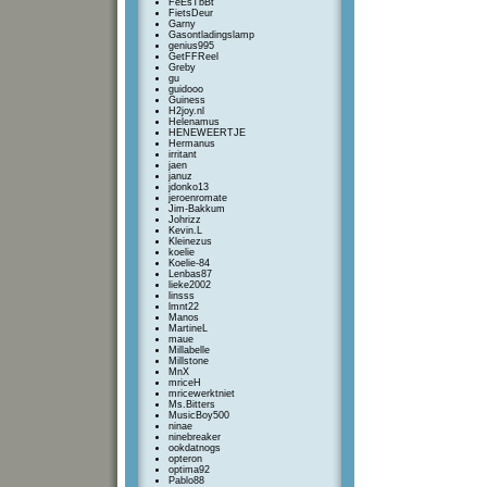
FeEsTbBt
FietsDeur
Garny
Gasontladingslamp
genius995
GetFFReel
Greby
gu
guidooo
Guiness
H2joy.nl
Helenamus
HENEWEERTJE
Hermanus
irritant
jaen
januz
jdonko13
jeroenromate
Jim-Bakkum
Johrizz
Kevin.L
Kleinezus
koelie
Koelie-84
Lenbas87
lieke2002
linsss
lmnt22
Manos
MartineL
maue
Millabelle
Millstone
MnX
mriceH
mricewerktniet
Ms.Bitters
MusicBoy500
ninae
ninebreaker
ookdatnogs
opteron
optima92
Pablo88