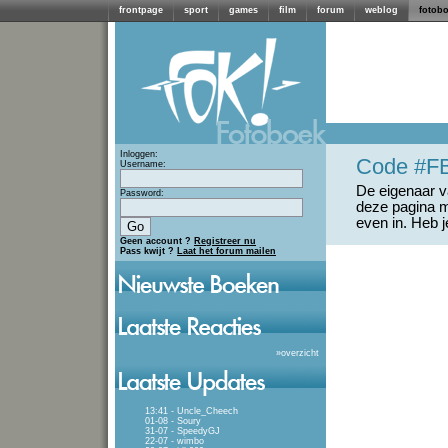
frontpage
sport
games
film
forum
weblog
fotob
Inloggen:
Code #F
Username:
De eigenaar va
Password:
deze pagina m
even in. Heb 
Geen account ?
Registreer nu
Pass kwijt ?
Laat het forum mailen
»
overzicht
13:41 - Uncle_Cheech
01-08 - Soury
31-07 - SpeedyGJ
22-07 - wimbo