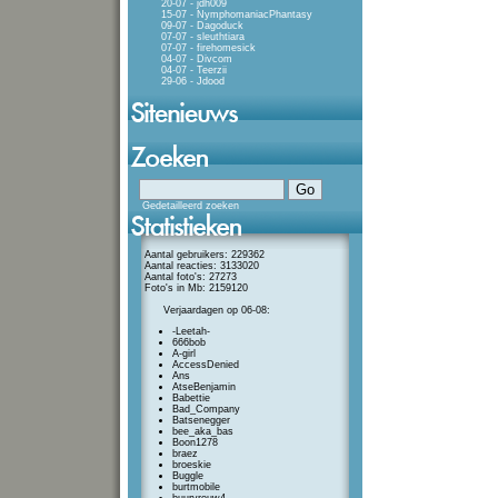
20-07 - jdh009
15-07 - NymphomaniacPhantasy
09-07 - Dagoduck
07-07 - sleuthtiara
07-07 - firehomesick
04-07 - Divcom
04-07 - Teerzii
29-06 - Jdood
Gedetailleerd zoeken
Aantal gebruikers: 229362
Aantal reacties: 3133020
Aantal foto's: 27273
Foto's in Mb: 2159120
Verjaardagen op 06-08:
-Leetah-
666bob
A-girl
AccessDenied
Ans
AtseBenjamin
Babettie
Bad_Company
Batsenegger
bee_aka_bas
Boon1278
braez
broeskie
Buggle
burtmobile