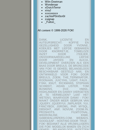
Wim-Deetman
Wonderaar
xDutchTerror
xtraJ
xxxsxexxx
zachteP0rn0sn0r
zuignap
_Fulton_
All content © 1999-2026 FOK!
DANK, LICENTIE EN
AUTEURSRECHT: KOFFIE EN
GEZELLIGHEID DOOR YVONNE,
KOEKJES MET LIEFDE GEBAKKEN
DOOR KNORRETJE, TOMELOZE
INZET DOOR ITEEJER,
ONVOORWAARDELIJKE LIEFDE
DOOR JAYDEN EN ALICIA,
DEVELOPMENT OVERZIEN ALS EEN
BAAS DOOR BREULS. DE BRONCODE
VAN FOK! IS GEHEEL BELANGELOOS
BESCHIKBAAR GESTELD AAN, EN
ONTWIKKELD VOOR FOK! DOOR
BREULS, ZOEM, THE_TERMINATOR,
ROONAAN, JUICYHIL, LIGHT, FAUX.,
FYAH, KNUT, RICKMANS, STEPHAN
SCHMIDT, AIDAN LISTER, TOM
BUSKENS, DVZ, HMAIL,
HIGHLANDER EN DANNY (VERGETEN
JE TE VERMELDEN? LAAT HET
WETEN!), WAARVOOR DANK! - FOK!
MAAKT ONDER MEER GEBRUIK VAN
JQUERY, JQUERYUI, JWPLAYER, YUI,
FANCYBOX, JGROWL, PHP, MYSQL,
DBSIGHT, ANP, NOVUM, ZOOM.IN,
PROSHOTS, FILMTOTAAL,
WEERONLINE, KNMI,
GAMEWALLPAPERS.COM, WEBADS,
GOOGLEAP - HOSTING DOOR TRUE -
FOK! BEDANKT ALLE VRIJWILLIGERS
DIE FOK! MOGELIJK MAKEN EN ZICH
GEHEEL BELANGELOOS INZETTEN