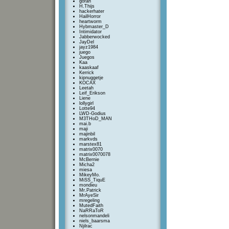
goran
H.Thijs
hackerhater
HailHorror
heartworm
Hybmaster_D
Intimidator
Jabberwocked
JayDel
jayz1984
juego
Juegos
Kaa
kaaskaaf
Kerrick
kipnuggetje
KOCAX
Leetah
Leif_Erikson
Liene
lollygirl
Lotte94
LWD-Godius
M3THoD_MAN
mai.b
maji
majinbil
markvds
marstex81
matrix0070
matrix0070078
McBernie
Micha2
miesa
MikeyMo.
MiSS_TiquE
mondieu
Mr.Patrick
MrAyeSir
mregeling
MutedFaith
NaRRaToR
nelsonmandeli
niels_baarsma
Njilrac