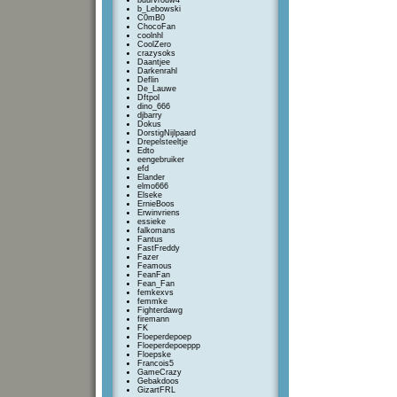
buurvrouw4
b_Lebowski
C0mB0
ChocoFan
coolnhl
CoolZero
crazysoks
Daantjee
Darkenrahl
Deflin
De_Lauwe
Dftpol
dino_666
djbarry
Dokus
DorstigNijlpaard
Drepelsteeltje
Edto
eengebruiker
efd
Elander
elmo666
Elseke
ErnieBoos
Erwinvriens
essieke
falkomans
Fantus
FastFreddy
Fazer
Feamous
FeanFan
Fean_Fan
femkexvs
femmke
Fighterdawg
firemann
FK
Floeperdepoep
Floeperdepoeppp
Floepske
Francois5
GameCrazy
Gebakdoos
GizartFRL