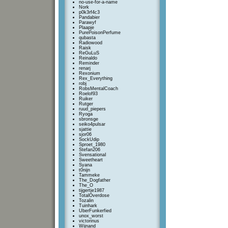
no-use-for-a-name
Nork
p0k3rf4c3
Pandabier
Parawyf
Plaapje
PurePoisonPerfume
qubasta
Radiowood
Raisk
ReGuLuS
Reinaldo
Reminder
renarj
Rexonium
Rex_Everything
robj
RobsMentalCoach
Roelof93
Ruiker
Rutger
ruud_piepers
Ryoga
sbronsge
seiko4pulsar
sjattie
sjor06
SockUdip
Sproet_1980
Stefan206
SvensationaI
Sweetheart
Syana
t0nijn
Tammeke
The_Dogfather
The_O
tijgertje1987
TotalOverdose
Tozalin
Tuinhark
UberFunkerfied
unox_worst
victorinus
Wijnand