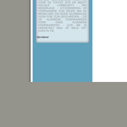
VOOR DE TOFSTE SITE EN MEEST
SOCIALE COMMUNITY VAN
NEDERLAND - UITZONDERING OP
VOORGAANDE ZIJN DELEN VAN DE
BRONCODE DIE DOOR GLOWMOUSE
VOOR FOK! ZIJN GESCHREVEN.
- ZIE
DE ALGEMENE VOORWAARDEN
VOOR ONZE ALGEMENE
VOORWAARDEN - ZIJN WE JE
VERGETEN? MAIL OF MELD HET
EVEN IN FB!
disclaimer