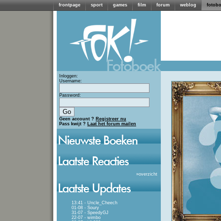
frontpage
sport
games
film
forum
weblog
fotob
Inloggen:
Username:
Password:
Geen account ?
Registreer nu
Pass kwijt ?
Laat het forum mailen
»
overzicht
13:41 - Uncle_Cheech
01-08 - Soury
31-07 - SpeedyGJ
22-07 - wimbo