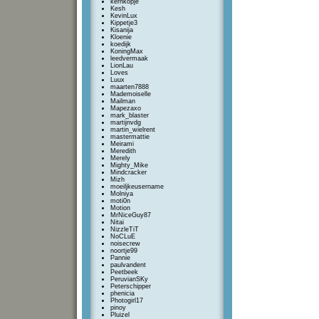
kernkopje
Kesh
KevinLux
Kippetje3
Kisanija
Kloenie
koedijk
KoningMax
leedvermaak
LionLau
Loves
Luux
maarten7888
Mademoiselle
Mailman
Mapezaxo
mark_blaster
martijnvdg
martin_wielrent
mastermattie
Meirami
Meredith
Merely
Mighty_Mike
Mindcracker
Mizh
moeiljkeusername
Molniya
moti0n
Motion
MrNiceGuy87
Nitai
NizzleTiT
NoCLuE
noisecrew
noortje99
Pannie
paulvandent
Peetbeek
PeruvianSKy
Peterschipper
phenicia
Photogirl17
pinoy
Pluizel