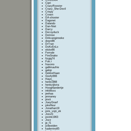
Chris1964
Cipri
CrazyRooster
Crazy_She-Devil
Crispy
Crown
DA-shooter
Dagonet
Dalando
Dan-Niet
Darcy
Decoyduck
Demise
Dirkvanginneke
down86
DrTran
DsKvEnLo
elske86
Female
FireSnake
fizgig74
Fok.r
fraxono
gallimaufrie
galop
GekkeHaan
Goofy666
Haye_
henk1988
henkzijlstra
Hooghlandertje
inkblisss
jeehaa
jennaney
jinxit
JoeyGnarf
jokefleur
Jonathan19
joris_vojn_ek
JosvG
jovink1963
Jozz
jp_f1
jvdweiden
kaderrino85