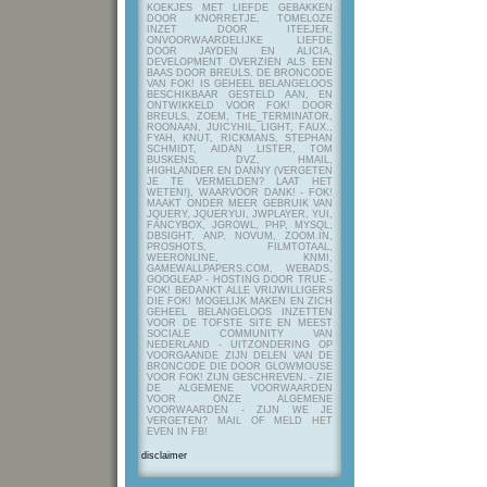
KOEKJES MET LIEFDE GEBAKKEN
DOOR KNORRETJE, TOMELOZE
INZET DOOR ITEEJER,
ONVOORWAARDELIJKE LIEFDE
DOOR JAYDEN EN ALICIA,
DEVELOPMENT OVERZIEN ALS EEN
BAAS DOOR BREULS. DE BRONCODE
VAN FOK! IS GEHEEL BELANGELOOS
BESCHIKBAAR GESTELD AAN, EN
ONTWIKKELD VOOR FOK! DOOR
BREULS, ZOEM, THE_TERMINATOR,
ROONAAN, JUICYHIL, LIGHT, FAUX.,
FYAH, KNUT, RICKMANS, STEPHAN
SCHMIDT, AIDAN LISTER, TOM
BUSKENS, DVZ, HMAIL,
HIGHLANDER EN DANNY (VERGETEN
JE TE VERMELDEN? LAAT HET
WETEN!), WAARVOOR DANK! - FOK!
MAAKT ONDER MEER GEBRUIK VAN
JQUERY, JQUERYUI, JWPLAYER, YUI,
FANCYBOX, JGROWL, PHP, MYSQL,
DBSIGHT, ANP, NOVUM, ZOOM.IN,
PROSHOTS, FILMTOTAAL,
WEERONLINE, KNMI,
GAMEWALLPAPERS.COM, WEBADS,
GOOGLEAP - HOSTING DOOR TRUE -
FOK! BEDANKT ALLE VRIJWILLIGERS
DIE FOK! MOGELIJK MAKEN EN ZICH
GEHEEL BELANGELOOS INZETTEN
VOOR DE TOFSTE SITE EN MEEST
SOCIALE COMMUNITY VAN
NEDERLAND - UITZONDERING OP
VOORGAANDE ZIJN DELEN VAN DE
BRONCODE DIE DOOR GLOWMOUSE
VOOR FOK! ZIJN GESCHREVEN.
- ZIE
DE ALGEMENE VOORWAARDEN
VOOR ONZE ALGEMENE
VOORWAARDEN - ZIJN WE JE
VERGETEN? MAIL OF MELD HET
EVEN IN FB!
disclaimer