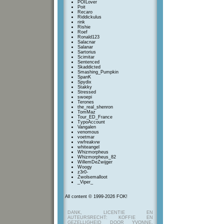
POILover
Poit
Recaro
Riddickulus
rink
Rishie
Roef
Ronald123
Salacnar
Salanar
Sartorius
Scimitar
Sentenced
Skaddicted
Smashing_Pumpkin
SpanK
Spydix
Stakky
Stressed
swoepi
Terones
the_real_shenron
TomMaz
Tour_ED_France
TypoAccount
Vangalen
venomous
voetmar
vwfreakvw
whiteangel
Whizmorpheus
Whizmorpheus_82
WillemDeZwijger
Woogy
z3r0-
Zwolsemalloot
_Viper_
All content © 1999-2026 FOK!
DANK, LICENTIE EN
AUTEURSRECHT: KOFFIE EN
GEZELLIGHEID DOOR YVONNE,