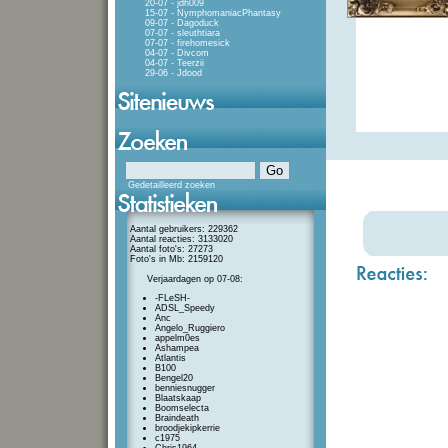
20-07 - jdh009
15-07 - NymphomaniacPhantasy
09-07 - Dagoduck
07-07 - sleuthtiara
07-07 - firehomesick
04-07 - Divcom
04-07 - Teerzii
29-06 - Jdood
Gedetailleerd zoeken
Aantal gebruikers: 229362
Aantal reacties: 3133020
Aantal foto's: 27273
Foto's in Mb: 2159120
Verjaardagen op 07-08:
-FLeSH-
ADSL_Speedy
Anc
Angelo_Ruggiero
appelm0es
Ashampea
Atlantis
B100
Bengel20
benniesnugger
Blaatskaap
Boomselecta
Braindeath
broodjekipkerrie
c1975