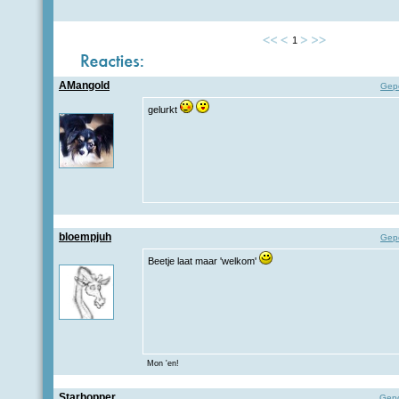
1
AMangold
Gep
gelurkt
bloempjuh
Gep
Beetje laat maar 'welkom'
Mon 'en!
Starhopper
Gepo