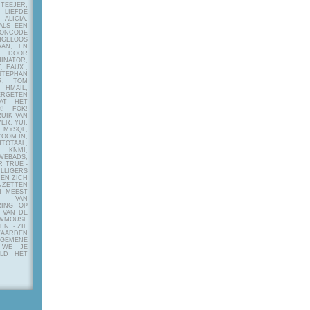
EJER,
LIEFDE
LICIA,
ALS EEN
RONCODE
ANGELOOS
AAN, EN
! DOOR
INATOR,
, FAUX.,
STEPHAN
ER, TOM
MAIL,
ERGETEN
AT HET
! - FOK!
UIK VAN
ER, YUI,
 MYSQL,
OOM.IN,
TAAL,
NMI,
WEBADS,
R TRUE -
ILLIGERS
 EN ZICH
NZETTEN
N MEEST
Y VAN
RING OP
 VAN DE
OWMOUSE
VEN.
- ZIE
AARDEN
EMENE
 WE JE
ELD HET