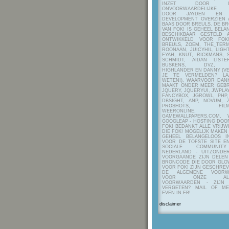
INZET DOOR ITE
ONVOORWAARDELIJKE 
DOOR JAYDEN EN A
DEVELOPMENT OVERZIEN 
BAAS DOOR BREULS. DE B
VAN FOK! IS GEHEEL BEL
BESCHIKBAAR GESTELD 
ONTWIKKELD VOOR FOK
BREULS, ZOEM, THE_TERM
ROONAAN, JUICYHIL, LIGHT
FYAH, KNUT, RICKMANS, 
SCHMIDT, AIDAN LIST
BUSKENS, DVZ, H
HIGHLANDER EN DANNY (V
JE TE VERMELDEN? LA
WETEN!), WAARVOOR DANK
MAAKT ONDER MEER GEBR
JQUERY, JQUERYUI, JWPLAY
FANCYBOX, JGROWL, PHP,
DBSIGHT, ANP, NOVUM, Z
PROSHOTS, FILMTO
WEERONLINE, K
GAMEWALLPAPERS.COM, 
GOOGLEAP - HOSTING DOO
FOK! BEDANKT ALLE VRIJW
DIE FOK! MOGELIJK MAKEN
GEHEEL BELANGELOOS I
VOOR DE TOFSTE SITE E
SOCIALE COMMUNIT
NEDERLAND - UITZONDE
VOORGAANDE ZIJN DELEN
BRONCODE DIE DOOR GL
VOOR FOK! ZIJN GESCHRE
DE ALGEMENE VOORW
VOOR ONZE ALG
VOORWAARDEN - ZIJN
VERGETEN? MAIL OF M
EVEN IN FB!
disclaimer