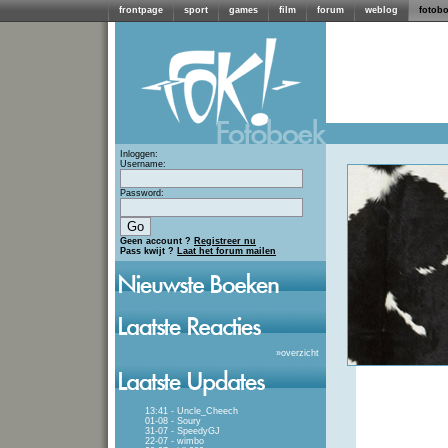
frontpage
sport
games
film
forum
weblog
fotob
Inloggen:
Username:
Password:
Geen account ?
Registreer nu
Pass kwijt ?
Laat het forum mailen
»
overzicht
13:41 - Uncle_Cheech
01-08 - Soury
31-07 - SpeedyGJ
22-07 - wimbo