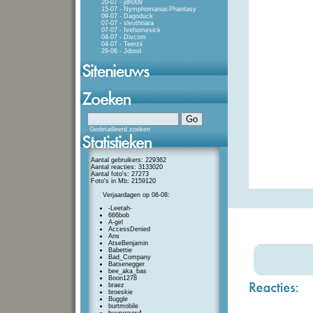
20-07 - jdh009
15-07 - NymphomaniacPhantasy
09-07 - Dagoduck
07-07 - sleuthtiara
07-07 - firehomesick
04-07 - Divcom
04-07 - Teerzii
29-06 - Jdood
Gedetailleerd zoeken
Aantal gebruikers: 229362
Aantal reacties: 3133020
Aantal foto's: 27273
Foto's in Mb: 2159120
Verjaardagen op 06-08:
-Leetah-
666bob
A-girl
AccessDenied
Ans
AtseBenjamin
Babettie
Bad_Company
Batsenegger
bee_aka_bas
Boon1278
braez
broeskie
Buggle
burtmobile