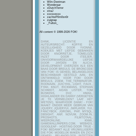
Wim-Deetman
Wonderaar
xDutchTerror
xtraJ
xxxsxexxx
zachteP0rn0sn0r
zuignap
_Fulton_
All content © 1999-2026 FOK!
DANK, LICENTIE EN
AUTEURSRECHT: KOFFIE EN
GEZELLIGHEID DOOR YVONNE,
KOEKJES MET LIEFDE GEBAKKEN
DOOR KNORRETJE, TOMELOZE
INZET DOOR ITEEJER,
ONVOORWAARDELIJKE LIEFDE
DOOR JAYDEN EN ALICIA,
DEVELOPMENT OVERZIEN ALS EEN
BAAS DOOR BREULS. DE BRONCODE
VAN FOK! IS GEHEEL BELANGELOOS
BESCHIKBAAR GESTELD AAN, EN
ONTWIKKELD VOOR FOK! DOOR
BREULS, ZOEM, THE_TERMINATOR,
ROONAAN, JUICYHIL, LIGHT, FAUX.,
FYAH, KNUT, RICKMANS, STEPHAN
SCHMIDT, AIDAN LISTER, TOM
BUSKENS, DVZ, HMAIL,
HIGHLANDER EN DANNY (VERGETEN
JE TE VERMELDEN? LAAT HET
WETEN!), WAARVOOR DANK! - FOK!
MAAKT ONDER MEER GEBRUIK VAN
JQUERY, JQUERYUI, JWPLAYER, YUI,
FANCYBOX, JGROWL, PHP, MYSQL,
DBSIGHT, ANP, NOVUM, ZOOM.IN,
PROSHOTS, FILMTOTAAL,
WEERONLINE, KNMI,
GAMEWALLPAPERS.COM, WEBADS,
GOOGLEAP - HOSTING DOOR TRUE -
FOK! BEDANKT ALLE VRIJWILLIGERS
DIE FOK! MOGELIJK MAKEN EN ZICH
GEHEEL BELANGELOOS INZETTEN