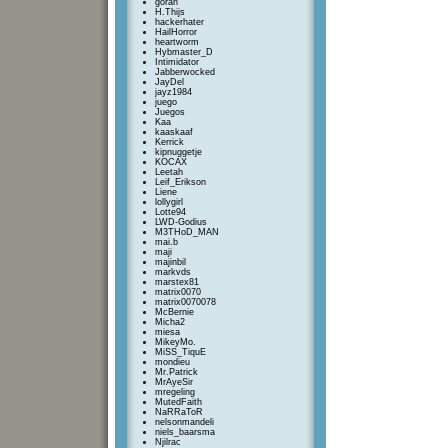
goran
H.Thijs
hackerhater
HailHorror
heartworm
Hybmaster_D
Intimidator
Jabberwocked
JayDel
jayz1984
juego
Juegos
Kaa
kaaskaaf
Kerrick
kipnuggetje
KOCAX
Leetah
Leif_Erikson
Liene
lollygirl
Lotte94
LWD-Godius
M3THoD_MAN
mai.b
maji
majinbil
markvds
marstex81
matrix0070
matrix0070078
McBernie
Micha2
miesa
MikeyMo.
MiSS_TiquE
mondieu
Mr.Patrick
MrAyeSir
mregeling
MutedFaith
NaRRaToR
nelsonmandeli
niels_baarsma
Njilrac