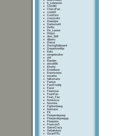
buurvrouw4
b_Lebowski
C0mB0
ChocoFan
coolnhl
CoolZero
crazysoks
Daantjee
Darkenrahl
Deflin
De_Lauwe
Dftpol
dino_666
djbarry
Dokus
DorstigNijlpaard
Drepelsteeltje
Edto
eengebruiker
efd
Elander
elmo666
Elseke
ErnieBoos
Erwinvriens
essieke
falkomans
Fantus
FastFreddy
Fazer
Feamous
FeanFan
Fean_Fan
femkexvs
femmke
Fighterdawg
firemann
FK
Floeperdepoep
Floeperdepoeppp
Floepske
Francois5
GameCrazy
Gebakdoos
GizartFRL