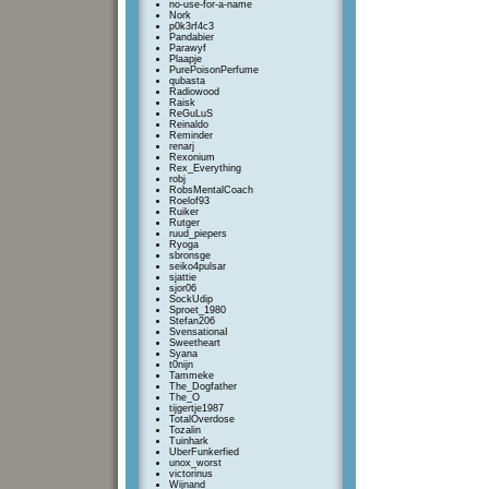
no-use-for-a-name
Nork
p0k3rf4c3
Pandabier
Parawyf
Plaapje
PurePoisonPerfume
qubasta
Radiowood
Raisk
ReGuLuS
Reinaldo
Reminder
renarj
Rexonium
Rex_Everything
robj
RobsMentalCoach
Roelof93
Ruiker
Rutger
ruud_piepers
Ryoga
sbronsge
seiko4pulsar
sjattie
sjor06
SockUdip
Sproet_1980
Stefan206
SvensationaI
Sweetheart
Syana
t0nijn
Tammeke
The_Dogfather
The_O
tijgertje1987
TotalOverdose
Tozalin
Tuinhark
UberFunkerfied
unox_worst
victorinus
Wijnand