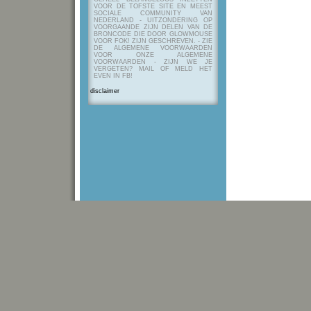
VOOR DE TOFSTE SITE EN MEEST
SOCIALE COMMUNITY VAN
NEDERLAND - UITZONDERING OP
VOORGAANDE ZIJN DELEN VAN DE
BRONCODE DIE DOOR GLOWMOUSE
VOOR FOK! ZIJN GESCHREVEN.
- ZIE
DE ALGEMENE VOORWAARDEN
VOOR ONZE ALGEMENE
VOORWAARDEN - ZIJN WE JE
VERGETEN? MAIL OF MELD HET
EVEN IN FB!
disclaimer