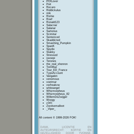
POILover
Poit
Recaro
Riddickulus
rink
Rishie
Roef
Ronald123
Salacnar
Salanar
Sartorius
Scimitar
Sentenced
Skaddicted
Smashing_Pumpkin
SpanK
Spydix
Stakky
Stressed
swoepi
Terones
the_real_shenron
TomMaz
Tour_ED_France
TypoAccount
Vangalen
venomous
voetmar
vwfreakvw
whiteangel
Whizmorpheus
Whizmorpheus_82
WillemDeZwijger
Woogy
z3r0-
Zwolsemalloot
_Viper_
All content © 1999-2026 FOK!
DANK, LICENTIE EN
AUTEURSRECHT: KOFFIE EN
GEZELLIGHEID DOOR YVONNE,