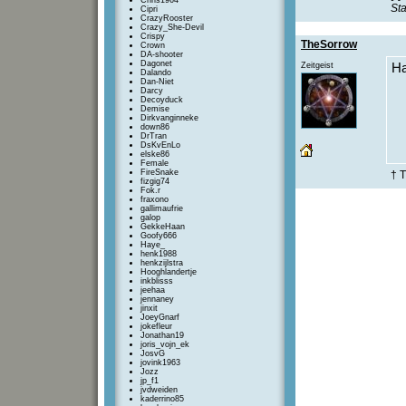
Chris1964
Sta
Cipri
CrazyRooster
Crazy_She-Devil
Crispy
TheSorrow
Crown
DA-shooter
Dagonet
Zeitgeist
H
Dalando
Dan-Niet
Darcy
Decoyduck
Demise
Dirkvanginneke
down86
DrTran
DsKvEnLo
elske86
Female
FireSnake
† T
fizgig74
Fok.r
fraxono
gallimaufrie
galop
GekkeHaan
Goofy666
Haye_
henk1988
henkzijlstra
Hooghlandertje
inkblisss
jeehaa
jennaney
jinxit
JoeyGnarf
jokefleur
Jonathan19
joris_vojn_ek
JosvG
jovink1963
Jozz
jp_f1
jvdweiden
kaderrino85