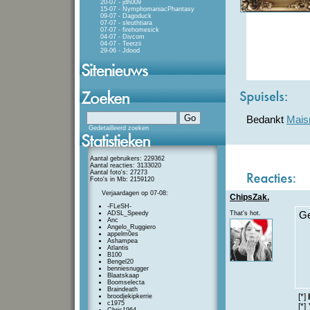
20-07 - jdh009
15-07 - NymphomaniacPhantasy
09-07 - Dagoduck
07-07 - sleuthtiara
07-07 - firehomesick
04-07 - Divcom
04-07 - Teerzii
29-06 - Jdood
Bedankt
Mais
Gedetailleerd zoeken
Aantal gebruikers: 229362
Aantal reacties: 3133020
Aantal foto's: 27273
Foto's in Mb: 2159120
Verjaardagen op 07-08:
ChipsZak.
-FLeSH-
ADSL_Speedy
That's hot.
Ge
Anc
Angelo_Ruggiero
appelm0es
Ashampea
Atlantis
B100
Bengel20
benniesnugger
Blaatskaap
Boomselecta
Braindeath
[*]
broodjekipkerrie
c1975
[*]