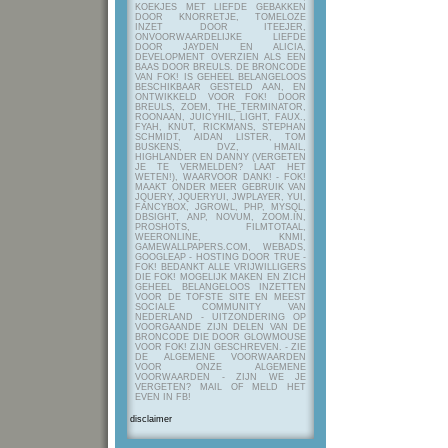
KOEKJES MET LIEFDE GEBAKKEN
DOOR KNORRETJE, TOMELOZE
INZET DOOR ITEEJER,
ONVOORWAARDELIJKE LIEFDE
DOOR JAYDEN EN ALICIA,
DEVELOPMENT OVERZIEN ALS EEN
BAAS DOOR BREULS. DE BRONCODE
VAN FOK! IS GEHEEL BELANGELOOS
BESCHIKBAAR GESTELD AAN, EN
ONTWIKKELD VOOR FOK! DOOR
BREULS, ZOEM, THE_TERMINATOR,
ROONAAN, JUICYHIL, LIGHT, FAUX.,
FYAH, KNUT, RICKMANS, STEPHAN
SCHMIDT, AIDAN LISTER, TOM
BUSKENS, DVZ, HMAIL,
HIGHLANDER EN DANNY (VERGETEN
JE TE VERMELDEN? LAAT HET
WETEN!), WAARVOOR DANK! - FOK!
MAAKT ONDER MEER GEBRUIK VAN
JQUERY, JQUERYUI, JWPLAYER, YUI,
FANCYBOX, JGROWL, PHP, MYSQL,
DBSIGHT, ANP, NOVUM, ZOOM.IN,
PROSHOTS, FILMTOTAAL,
WEERONLINE, KNMI,
GAMEWALLPAPERS.COM, WEBADS,
GOOGLEAP - HOSTING DOOR TRUE -
FOK! BEDANKT ALLE VRIJWILLIGERS
DIE FOK! MOGELIJK MAKEN EN ZICH
GEHEEL BELANGELOOS INZETTEN
VOOR DE TOFSTE SITE EN MEEST
SOCIALE COMMUNITY VAN
NEDERLAND - UITZONDERING OP
VOORGAANDE ZIJN DELEN VAN DE
BRONCODE DIE DOOR GLOWMOUSE
VOOR FOK! ZIJN GESCHREVEN.
- ZIE
DE ALGEMENE VOORWAARDEN
VOOR ONZE ALGEMENE
VOORWAARDEN - ZIJN WE JE
VERGETEN? MAIL OF MELD HET
EVEN IN FB!
disclaimer