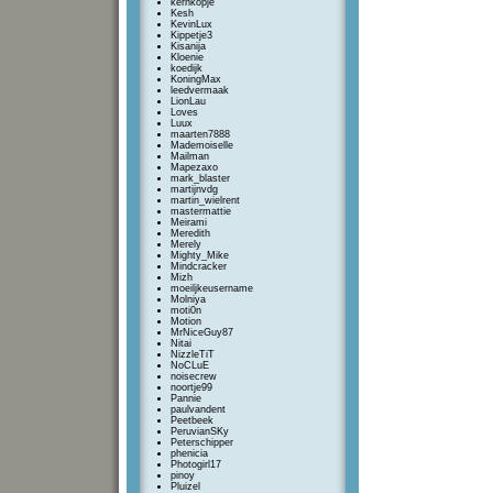
kernkopje
Kesh
KevinLux
Kippetje3
Kisanija
Kloenie
koedijk
KoningMax
leedvermaak
LionLau
Loves
Luux
maarten7888
Mademoiselle
Mailman
Mapezaxo
mark_blaster
martijnvdg
martin_wielrent
mastermattie
Meirami
Meredith
Merely
Mighty_Mike
Mindcracker
Mizh
moeiljkeusername
Molniya
moti0n
Motion
MrNiceGuy87
Nitai
NizzleTiT
NoCLuE
noisecrew
noortje99
Pannie
paulvandent
Peetbeek
PeruvianSKy
Peterschipper
phenicia
Photogirl17
pinoy
Pluizel