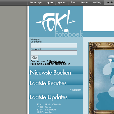
frontpage
sport
games
film
forum
weblog
fotob
Inloggen:
Username:
Password:
Geen account ?
Registreer nu
Pass kwijt ?
Laat het forum mailen
»
overzicht
13:41 - Uncle_Cheech
01-08 - Soury
31-07 - SpeedyGJ
22-07 - wimbo