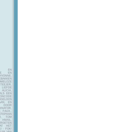
E EN
FIE EN
VONNE,
EBAKKEN
MELOZE
EJER,
LIEFDE
LICIA,
ALS EEN
RONCODE
ANGELOOS
AAN, EN
! DOOR
INATOR,
, FAUX.,
STEPHAN
ER, TOM
MAIL,
ERGETEN
AT HET
! - FOK!
UIK VAN