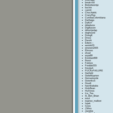
Brannagh
break-kid
Brekebeentje
buckie
canntt
ChocAdelic
CrazyRay
CumbiaColombiana
DaiSaigo
DaKeY
didadurex
Digillusion
dirkertjedap
doghound
DoingK
Droxz
Dwork
Edwin---
eenink03
einstein2005
Elmooo
elvad
espa88
Esteban899
fhorst
Foklore
Freddie555
frisotjuh
FUCKxFAILURE
Garfield
GeileMaarten
Gemaskerde
GotenksS
Goudt
hasnikababa
HolyBean
Humswa
Ice_Tea
Ik_Ben_Brian
insul
iraanse_malloot
Isjiek
Ivoos
J3thro
Jazpkip