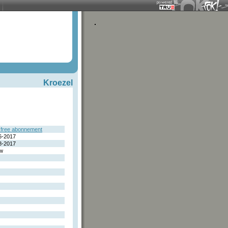
Kroezel
free abonnement
6-2017
8-2017
w