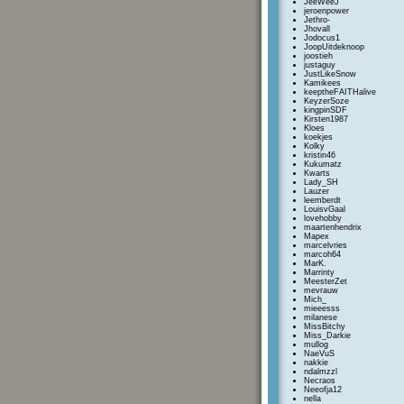
JeeWeeJ
jeroenpower
Jethro-
Jhovall
Jodocus1
JoopUitdeknoop
joostieh
justaguy
JustLikeSnow
Kamikees
keeptheFAITHalive
KeyzerSoze
kingpinSDF
Kirsten1987
Kloes
koekjes
Kolky
kristin46
Kukumatz
Kwarts
Lady_SH
Lauzer
leemberdt
LouisvGaal
lovehobby
maartenhendrix
Mapex
marcelvries
marcoh64
MarK.
Marrinty
MeesterZet
mevrauw
Mich_
mieeesss
milanese
MissBitchy
Miss_Darkie
mullog
NaeVuS
nakkie
ndalmzzl
Necraos
Neeofja12
nella