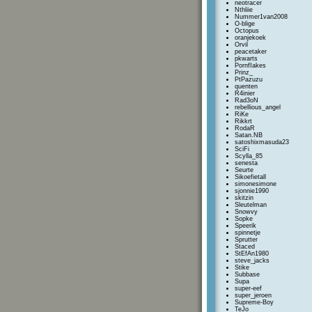
neotracer
Nthliie
Nummer1van2008
O-blige
Octopus
oranjekoek
Orvil
peacetaker
pkwarts
PornfIakes
Prinz_
PtPazuzu
quenten
R4inier
Rad3oN
rebellious_angel
RiKe
Rikkrt
RodaR
Satan.NB
satoshixmasuda23
SciFi
Scylla_85
senesta
Seurte
Sikoefietall
simonesimone
sjonnie1990
skitzin
Sleutelman
Snowvy
Sopke
Speerik
spinnetje
Sprutter
Staced
StEfAn1980
steve_jacks
Stike
Subbase
Supa
super-eef
super_jeroen
Supreme-Boy
TeJo