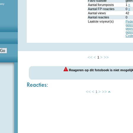
Favo subsite
geen
tasy
Aantal forumposts
1
»
Aantal FP-reacties
0
»
Aantal views
42
Aantal reacties
0
Laatste voyeur(s)
Pede
gepr
gepr
gepr
Cvdw
1
Reageren op dit fotoboek is niet mogelijk
1