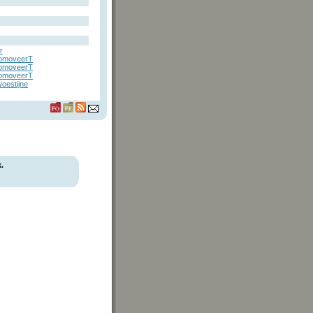
r
omoveerT
omoveerT
omoveerT
oestijne
.