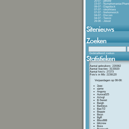
20-07 - jdh009
15-07 - NymphomaniacPhan
09-07 - Dagoduck
07-07 - sleuthtiara
07-07 - firehomesick
04-07 - Divcom
04-07 - Teerzii
29-06 - Jdood
Gedetailleerd zoeken
Aantal gebruikers: 229362
Aantal reacties: 3133020
Aantal foto's: 27273
Foto's in Mb: 2159120
Verjaardagen op 08-08:
2pac
aartw
Angony
Aurora025
Aztvgl
B-Sweet
Bargh
Barkleys
BasTD
Beppie
Beun
BgR
Bliss888
blitzrew
Boss