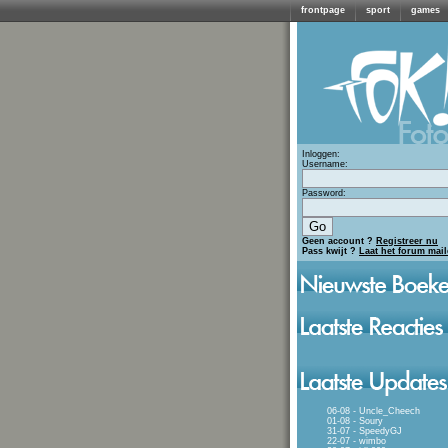
frontpage
sport
games
Inloggen:
Username:
Password:
Geen account ?
Registreer nu
Pass kwijt ?
Laat het forum mai
06-08 - Uncle_Cheech
01-08 - Soury
31-07 - SpeedyGJ
22-07 - wimbo