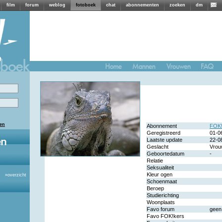
film
forum
weblog
fotoboek
chat
abonnementen
zoeken
dm
len
Abonnement
FOK!
Geregistreerd
01-0
Laatste update
22-0
Geslacht
Vrou
Geboortedatum
-
Relatie
Seksualiteit
Kleur ogen
»
overzicht
Schoenmaat
Beroep
Studierichting
Woonplaats
Favo forum
geen
Favo FOK!kers