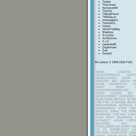
Thefist
TheUnreal
thompson84
Thyster
TilburgPosse
TKBaracus
toinespijkers
Twista101
Vetpot
ViezeFreddiey
Wadoryu
X-Licious
Yo-Momma
Z.v.C
zakdoek88
Zeghomaar
Zulu
Zwaard
All content © 1999-2026 FOK!
DANK, LICENTI
AUTEURSRECHT: KOF
GEZELLIGHEID DOOR Y
KOEKJES MET LIEFDE G
DOOR KNORRETJE, TO
INZET DOOR ITE
ONVOORWAARDELIJKE 
DOOR JAYDEN EN A
DEVELOPMENT OVERZIEN 
BAAS DOOR BREULS. DE B
VAN FOK! IS GEHEEL BEL
BESCHIKBAAR GESTELD 
ONTWIKKELD VOOR FOK
BREULS, ZOEM, THE_TERM
ROONAAN, JUICYHIL, LIGHT
FYAH, KNUT, RICKMANS, 
SCHMIDT, AIDAN LIST
BUSKENS, DVZ, H
HIGHLANDER EN DANNY (V
JE TE VERMELDEN? LA
WETEN!), WAARVOOR DANK
MAAKT ONDER MEER GEBR