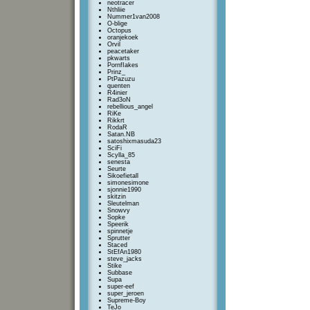
neotracer
Nthliie
Nummer1van2008
O-blige
Octopus
oranjekoek
Orvil
peacetaker
pkwarts
PornfIakes
Prinz_
PtPazuzu
quenten
R4inier
Rad3oN
rebellious_angel
RiKe
Rikkrt
RodaR
Satan.NB
satoshixmasuda23
SciFi
Scylla_85
senesta
Seurte
Sikoefietall
simonesimone
sjonnie1990
skitzin
Sleutelman
Snowvy
Sopke
Speerik
spinnetje
Sprutter
Staced
StEfAn1980
steve_jacks
Stike
Subbase
Supa
super-eef
super_jeroen
Supreme-Boy
TeJo