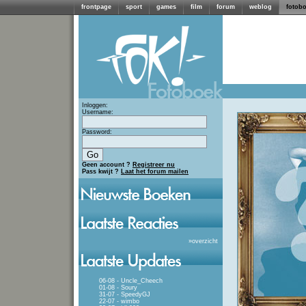
frontpage
sport
games
film
forum
weblog
fotob
Inloggen:
Username:
Password:
Geen account ?
Registreer nu
Pass kwijt ?
Laat het forum mailen
»
overzicht
06-08 - Uncle_Cheech
01-08 - Soury
31-07 - SpeedyGJ
22-07 - wimbo