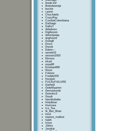
Brannagh
break-kid
Brekebeentje
buckie
canntt
ChocAdelic
CrazyRay
CumbiaColombiana
DaiSaigo
DaKeY
didadurex
Digillusion
dirkertjedap
doghound
DoingK
Droxz
Dwork
Edwin---
eenink03
einstein2005
Elmooo
elvad
espa88
Esteban899
fhorst
Foklore
Freddie555
frisotjuh
FUCKxFAILURE
Garfield
GeileMaarten
Gemaskerde
GotenksS
Goudt
hasnikababa
HolyBean
Humswa
Ice_Tea
Ik_Ben_Brian
insul
iraanse_malloot
Isjiek
Ivoos
J3thro
Jazpkip