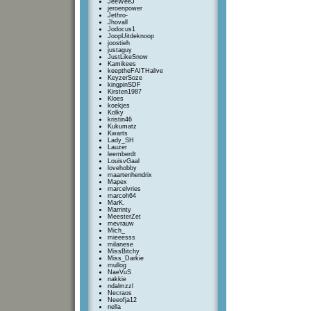
JeeWeeJ
jeroenpower
Jethro-
Jhovall
Jodocus1
JoopUitdeknoop
joostieh
justaguy
JustLikeSnow
Kamikees
keeptheFAITHalive
KeyzerSoze
kingpinSDF
Kirsten1987
Kloes
koekjes
Kolky
kristin46
Kukumatz
Kwarts
Lady_SH
Lauzer
leemberdt
LouisvGaal
lovehobby
maartenhendrix
Mapex
marcelvries
marcoh64
MarK.
Marrinty
MeesterZet
mevrauw
Mich_
mieeesss
milanese
MissBitchy
Miss_Darkie
mullog
NaeVuS
nakkie
ndalmzzl
Necraos
Neeofja12
nella