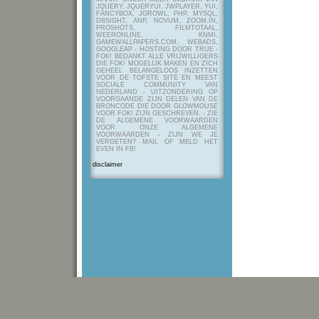
JQUERY, JQUERYUI, JWPLAYER, YUI,
FANCYBOX, JGROWL, PHP, MYSQL,
DBSIGHT, ANP, NOVUM, ZOOM.IN,
PROSHOTS, FILMTOTAAL,
WEERONLINE, KNMI,
GAMEWALLPAPERS.COM, WEBADS,
GOOGLEAP - HOSTING DOOR TRUE -
FOK! BEDANKT ALLE VRIJWILLIGERS
DIE FOK! MOGELIJK MAKEN EN ZICH
GEHEEL BELANGELOOS INZETTEN
VOOR DE TOFSTE SITE EN MEEST
SOCIALE COMMUNITY VAN
NEDERLAND - UITZONDERING OP
VOORGAANDE ZIJN DELEN VAN DE
BRONCODE DIE DOOR GLOWMOUSE
VOOR FOK! ZIJN GESCHREVEN.
- ZIE
DE ALGEMENE VOORWAARDEN
VOOR ONZE ALGEMENE
VOORWAARDEN - ZIJN WE JE
VERGETEN? MAIL OF MELD HET
EVEN IN FB!
disclaimer