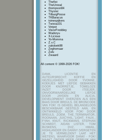
Thefist
TheUnreal
thompson84
Thyster
TilburgPosse
TKBaracus
toinespijkers
Twista101
Vetpot
ViezeFreddiey
Wadoryu
X-Licious
Yo-Momma
Z.v.C
zakdoek88
Zeghomaar
Zulu
Zwaard
All content © 1999-2026 FOK!
DANK, LICENTIE EN
AUTEURSRECHT: KOFFIE EN
GEZELLIGHEID DOOR YVONNE,
KOEKJES MET LIEFDE GEBAKKEN
DOOR KNORRETJE, TOMELOZE
INZET DOOR ITEEJER,
ONVOORWAARDELIJKE LIEFDE
DOOR JAYDEN EN ALICIA,
DEVELOPMENT OVERZIEN ALS EEN
BAAS DOOR BREULS. DE BRONCODE
VAN FOK! IS GEHEEL BELANGELOOS
BESCHIKBAAR GESTELD AAN, EN
ONTWIKKELD VOOR FOK! DOOR
BREULS, ZOEM, THE_TERMINATOR,
ROONAAN, JUICYHIL, LIGHT, FAUX.,
FYAH, KNUT, RICKMANS, STEPHAN
SCHMIDT, AIDAN LISTER, TOM
BUSKENS, DVZ, HMAIL,
HIGHLANDER EN DANNY (VERGETEN
JE TE VERMELDEN? LAAT HET
WETEN!), WAARVOOR DANK! - FOK!
MAAKT ONDER MEER GEBRUIK VAN