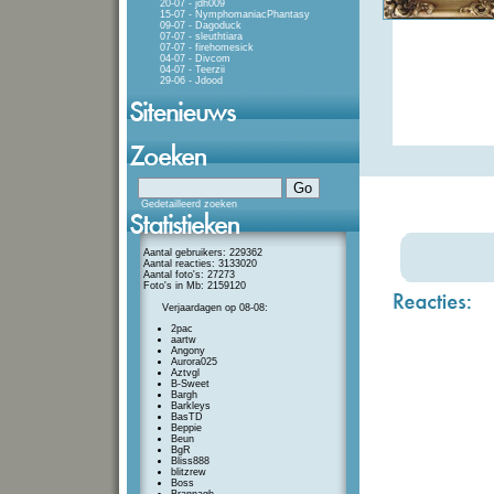
20-07 - jdh009
15-07 - NymphomaniacPhantasy
09-07 - Dagoduck
07-07 - sleuthtiara
07-07 - firehomesick
04-07 - Divcom
04-07 - Teerzii
29-06 - Jdood
Gedetailleerd zoeken
Aantal gebruikers: 229362
Aantal reacties: 3133020
Aantal foto's: 27273
Foto's in Mb: 2159120
Verjaardagen op 08-08:
2pac
aartw
Angony
Aurora025
Aztvgl
B-Sweet
Bargh
Barkleys
BasTD
Beppie
Beun
BgR
Bliss888
blitzrew
Boss