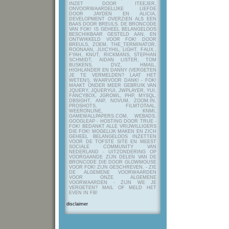
INZET DOOR ITEEJER,
ONVOORWAARDELIJKE LIEFDE
DOOR JAYDEN EN ALICIA,
DEVELOPMENT OVERZIEN ALS EEN
BAAS DOOR BREULS. DE BRONCODE
VAN FOK! IS GEHEEL BELANGELOOS
BESCHIKBAAR GESTELD AAN, EN
ONTWIKKELD VOOR FOK! DOOR
BREULS, ZOEM, THE_TERMINATOR,
ROONAAN, JUICYHIL, LIGHT, FAUX.,
FYAH, KNUT, RICKMANS, STEPHAN
SCHMIDT, AIDAN LISTER, TOM
BUSKENS, DVZ, HMAIL,
HIGHLANDER EN DANNY (VERGETEN
JE TE VERMELDEN? LAAT HET
WETEN!), WAARVOOR DANK! - FOK!
MAAKT ONDER MEER GEBRUIK VAN
JQUERY, JQUERYUI, JWPLAYER, YUI,
FANCYBOX, JGROWL, PHP, MYSQL,
DBSIGHT, ANP, NOVUM, ZOOM.IN,
PROSHOTS, FILMTOTAAL,
WEERONLINE, KNMI,
GAMEWALLPAPERS.COM, WEBADS,
GOOGLEAP - HOSTING DOOR TRUE -
FOK! BEDANKT ALLE VRIJWILLIGERS
DIE FOK! MOGELIJK MAKEN EN ZICH
GEHEEL BELANGELOOS INZETTEN
VOOR DE TOFSTE SITE EN MEEST
SOCIALE COMMUNITY VAN
NEDERLAND - UITZONDERING OP
VOORGAANDE ZIJN DELEN VAN DE
BRONCODE DIE DOOR GLOWMOUSE
VOOR FOK! ZIJN GESCHREVEN.
- ZIE
DE ALGEMENE VOORWAARDEN
VOOR ONZE ALGEMENE
VOORWAARDEN - ZIJN WE JE
VERGETEN? MAIL OF MELD HET
EVEN IN FB!
disclaimer