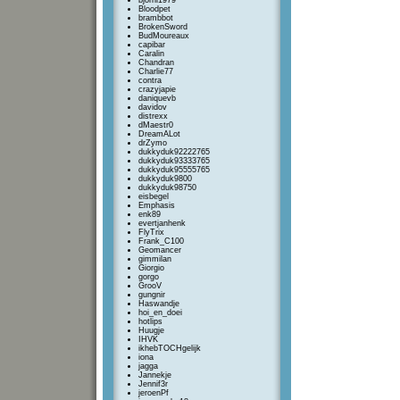
bjorni1979
Bloodpet
brambbot
BrokenSword
BudMoureaux
capibar
Caralin
Chandran
Charlie77
contra
crazyjapie
daniquevb
davidov
distrexx
dMaestr0
DreamALot
drZymo
dukkyduk92222765
dukkyduk93333765
dukkyduk95555765
dukkyduk9800
dukkyduk98750
eisbegel
Emphasis
enk89
evertjanhenk
FlyTrix
Frank_C100
Geomancer
gimmilan
Giorgio
gorgo
GrooV
gungnir
Haswandje
hoi_en_doei
hotlips
Huugje
IHVK
ikhebTOCHgelijk
iona
jagga
Jannekje
Jennif3r
jeroenPf