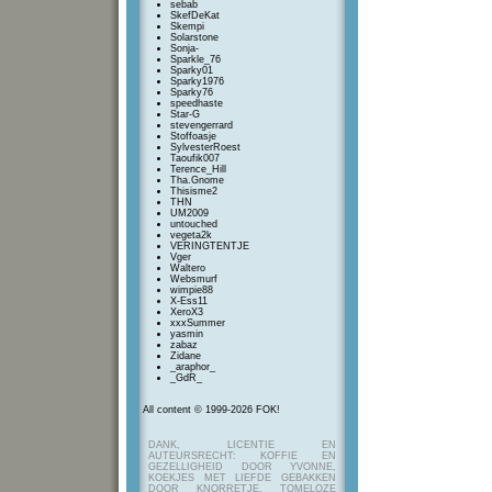
sebab
SkefDeKat
Skempi
Solarstone
Sonja-
Sparkle_76
Sparky01
Sparky1976
Sparky76
speedhaste
Star-G
stevengerrard
Stoffoasje
SylvesterRoest
Taoufik007
Terence_Hill
Tha.Gnome
Thisisme2
THN
UM2009
untouched
vegeta2k
VERINGTENTJE
Vger
Waltero
Websmurf
wimpie88
X-Ess11
XeroX3
xxxSummer
yasmin
zabaz
Zidane
_araphor_
_GdR_
All content © 1999-2026 FOK!
DANK, LICENTIE EN
AUTEURSRECHT: KOFFIE EN
GEZELLIGHEID DOOR YVONNE,
KOEKJES MET LIEFDE GEBAKKEN
DOOR KNORRETJE, TOMELOZE