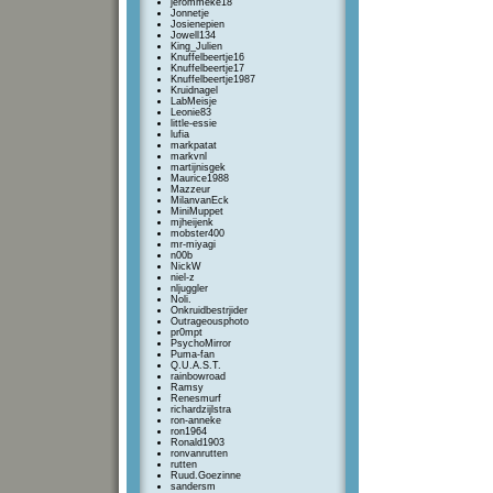
jerommeke18
Jonnetje
Josienepien
Jowell134
King_Julien
Knuffelbeertje16
Knuffelbeertje17
Knuffelbeertje1987
Kruidnagel
LabMeisje
Leonie83
little-essie
lufia
markpatat
markvnl
martijnisgek
Maurice1988
Mazzeur
MilanvanEck
MiniMuppet
mjheijenk
mobster400
mr-miyagi
n00b
NickW
niel-z
nljuggler
Noli.
Onkruidbestrjider
Outrageousphoto
pr0mpt
PsychoMirror
Puma-fan
Q.U.A.S.T.
rainbowroad
Ramsy
Renesmurf
richardzijlstra
ron-anneke
ron1964
Ronald1903
ronvanrutten
rutten
Ruud.Goezinne
sandersm