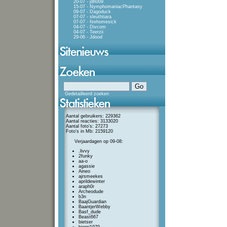
20-07 - jdh009
15-07 - NymphomaniacPhantasy
09-07 - Dagoduck
07-07 - sleuthtiara
07-07 - firehomesick
04-07 - Divcom
04-07 - Teerzii
29-06 - Jdood
Gedetailleerd zoeken
Aantal gebruikers: 229362
Aantal reacties: 3133020
Aantal foto's: 27273
Foto's in Mb: 2159120
Verjaardagen op 09-08:
.livvy
2funky
aa-o
agassie
Aineo
ajrsmeekes
aprildewinter
araph0r
Archeodude
b3n
BaajGuardian
BaantjerWebby
Basf_dude
Beast667
bietser