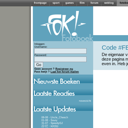
frontpage
sport
games
film
forum
weblog
fotob
Inloggen:
Code #F
Username:
De eigenaar va
Password:
deze pagina m
even in. Heb 
Geen account ?
Registreer nu
Pass kwijt ?
Laat het forum mailen
»
overzicht
06-08 - Uncle_Cheech
01-08 - Soury
31-07 - SpeedyGJ
22-07 - wimbo