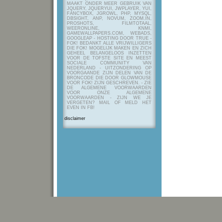
MAAKT ONDER MEER GEBRUIK VAN
JQUERY, JQUERYUI, JWPLAYER, YUI,
FANCYBOX, JGROWL, PHP, MYSQL,
DBSIGHT, ANP, NOVUM, ZOOM.IN,
PROSHOTS, FILMTOTAAL,
WEERONLINE, KNMI,
GAMEWALLPAPERS.COM, WEBADS,
GOOGLEAP - HOSTING DOOR TRUE -
FOK! BEDANKT ALLE VRIJWILLIGERS
DIE FOK! MOGELIJK MAKEN EN ZICH
GEHEEL BELANGELOOS INZETTEN
VOOR DE TOFSTE SITE EN MEEST
SOCIALE COMMUNITY VAN
NEDERLAND - UITZONDERING OP
VOORGAANDE ZIJN DELEN VAN DE
BRONCODE DIE DOOR GLOWMOUSE
VOOR FOK! ZIJN GESCHREVEN.
- ZIE
DE ALGEMENE VOORWAARDEN
VOOR ONZE ALGEMENE
VOORWAARDEN - ZIJN WE JE
VERGETEN? MAIL OF MELD HET
EVEN IN FB!
disclaimer