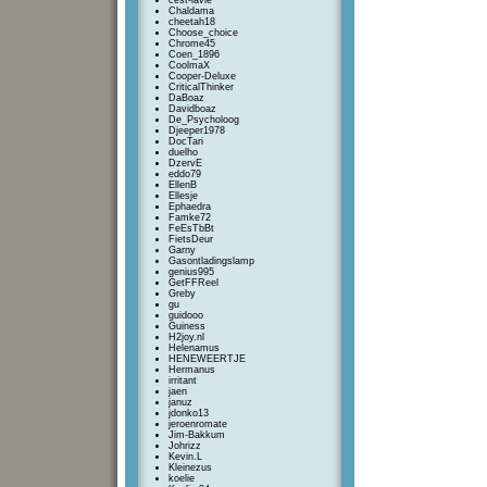
cest-lavie
Chaldama
cheetah18
Choose_choice
Chrome45
Coen_1896
CoolmaX
Cooper-Deluxe
CriticalThinker
DaBoaz
Davidboaz
De_Psycholoog
Djeeper1978
DocTari
duelho
DzervE
eddo79
EllenB
Ellesje
Ephaedra
Famke72
FeEsTbBt
FietsDeur
Garny
Gasontladingslamp
genius995
GetFFReel
Greby
gu
guidooo
Guiness
H2joy.nl
Helenamus
HENEWEERTJE
Hermanus
irritant
jaen
januz
jdonko13
jeroenromate
Jim-Bakkum
Johrizz
Kevin.L
Kleinezus
koelie