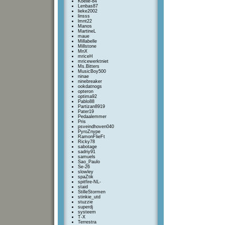
Koelie-84
Lenbas87
lieke2002
linsss
lmnt22
Manos
MartineL
maue
Millabelle
Millstone
MnX
mriceH
mricewerktniet
Ms.Bitters
MusicBoy500
ninae
ninebreaker
ookdatnogs
opteron
optima92
Pablo88
Partizan8919
Pater19
Pedaalemmer
Pris
psveindhoven040
PyroZnype
RamonFlieFt
Ricky78
sabotage
sadriy91
samuels
Sao_Paulo
Se-26
slowley
spaZtik
spitfire-NL-
staid
StilleStormen
stinkie_utd
stuzzie
superdj
systeem
T-X
Terrestra