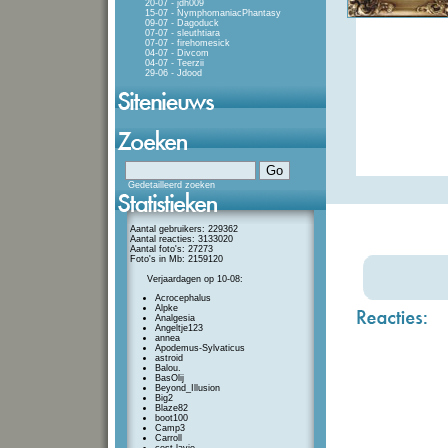
20-07 - jdh009
15-07 - NymphomaniacPhantasy
09-07 - Dagoduck
07-07 - sleuthtiara
07-07 - firehomesick
04-07 - Divcom
04-07 - Teerzii
29-06 - Jdood
Gedetailleerd zoeken
Aantal gebruikers: 229362
Aantal reacties: 3133020
Aantal foto's: 27273
Foto's in Mb: 2159120
Verjaardagen op 10-08:
Acrocephalus
Alpke
Analgesia
Angeltje123
annea
Apodemus-Sylvaticus
astroid
Balou.
BasOlij
Beyond_Illusion
Big2
Blaze82
boot100
Camp3
Carroll