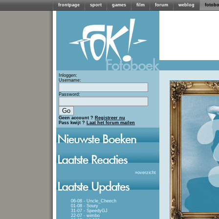
frontpage
sport
games
film
forum
weblog
fotob
Inloggen:
Username:
Password:
Geen account ?
Registreer nu
Pass kwijt ?
Laat het forum mailen
»
overzicht
06-08 - Uncle_Cheech
01-08 - Soury
31-07 - SpeedyGJ
22-07 - wimbo