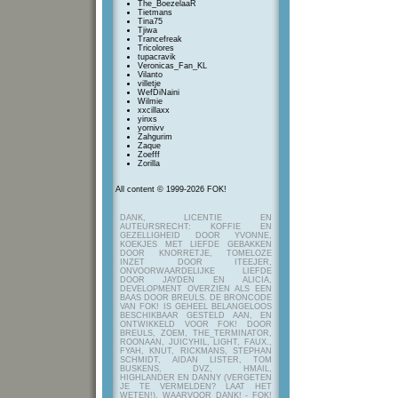
The_BoezelaaR
Tietmans
Tina75
Tjiwa
Trancefreak
Tricolores
tupacravik
Veronicas_Fan_KL
Vilanto
villetje
WefDiNaini
Wilmie
xxcillaxx
yinxs
yornivv
Zahgurim
Zaque
Zoefff
Zorilla
All content © 1999-2026 FOK!
DANK, LICENTIE EN
AUTEURSRECHT: KOFFIE EN
GEZELLIGHEID DOOR YVONNE,
KOEKJES MET LIEFDE GEBAKKEN
DOOR KNORRETJE, TOMELOZE
INZET DOOR ITEEJER,
ONVOORWAARDELIJKE LIEFDE
DOOR JAYDEN EN ALICIA,
DEVELOPMENT OVERZIEN ALS EEN
BAAS DOOR BREULS. DE BRONCODE
VAN FOK! IS GEHEEL BELANGELOOS
BESCHIKBAAR GESTELD AAN, EN
ONTWIKKELD VOOR FOK! DOOR
BREULS, ZOEM, THE_TERMINATOR,
ROONAAN, JUICYHIL, LIGHT, FAUX.,
FYAH, KNUT, RICKMANS, STEPHAN
SCHMIDT, AIDAN LISTER, TOM
BUSKENS, DVZ, HMAIL,
HIGHLANDER EN DANNY (VERGETEN
JE TE VERMELDEN? LAAT HET
WETEN!), WAARVOOR DANK! - FOK!