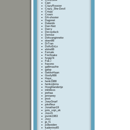
Chris1964
Cipri
CrazyRooster
Crazy_She-Devil
Crispy
Crown
DA-shooter
Dagonet
Dalando
Dan-Niet
Darcy
Decoyduck
Demise
Dirkvanginneke
down86
DrTran
DsKvEnLo
elske86
Female
FireSnake
fizgig74
Fok.r
fraxono
gallimaufrie
galop
GekkeHaan
Goofy666
Haye_
henk1988
henkzijlstra
Hooghlandertje
inkblisss
jeehaa
jennaney
jinxit
JoeyGnarf
jokefleur
Jonathan19
joris_vojn_ek
JosvG
jovink1963
Jozz
jp_f1
jvdweiden
kaderrino85