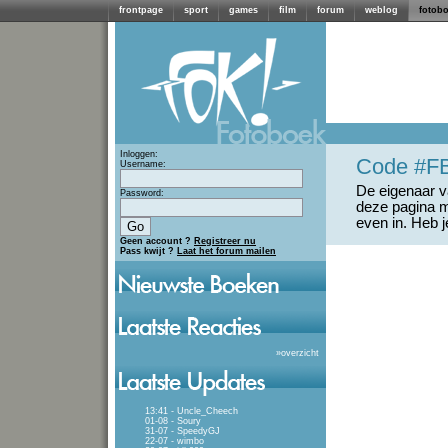
frontpage
sport
games
film
forum
weblog
fotob
Inloggen:
Code #F
Username:
De eigenaar va
Password:
deze pagina m
even in. Heb 
Geen account ?
Registreer nu
Pass kwijt ?
Laat het forum mailen
»
overzicht
13:41 - Uncle_Cheech
01-08 - Soury
31-07 - SpeedyGJ
22-07 - wimbo