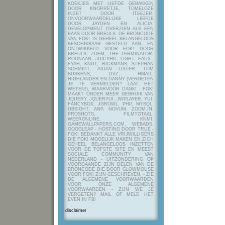
KOEKJES MET LIEFDE GEBAKKEN
DOOR KNORRETJE, TOMELOZE
INZET DOOR ITEEJER,
ONVOORWAARDELIJKE LIEFDE
DOOR JAYDEN EN ALICIA,
DEVELOPMENT OVERZIEN ALS EEN
BAAS DOOR BREULS. DE BRONCODE
VAN FOK! IS GEHEEL BELANGELOOS
BESCHIKBAAR GESTELD AAN, EN
ONTWIKKELD VOOR FOK! DOOR
BREULS, ZOEM, THE_TERMINATOR,
ROONAAN, JUICYHIL, LIGHT, FAUX.,
FYAH, KNUT, RICKMANS, STEPHAN
SCHMIDT, AIDAN LISTER, TOM
BUSKENS, DVZ, HMAIL,
HIGHLANDER EN DANNY (VERGETEN
JE TE VERMELDEN? LAAT HET
WETEN!), WAARVOOR DANK! - FOK!
MAAKT ONDER MEER GEBRUIK VAN
JQUERY, JQUERYUI, JWPLAYER, YUI,
FANCYBOX, JGROWL, PHP, MYSQL,
DBSIGHT, ANP, NOVUM, ZOOM.IN,
PROSHOTS, FILMTOTAAL,
WEERONLINE, KNMI,
GAMEWALLPAPERS.COM, WEBADS,
GOOGLEAP - HOSTING DOOR TRUE -
FOK! BEDANKT ALLE VRIJWILLIGERS
DIE FOK! MOGELIJK MAKEN EN ZICH
GEHEEL BELANGELOOS INZETTEN
VOOR DE TOFSTE SITE EN MEEST
SOCIALE COMMUNITY VAN
NEDERLAND - UITZONDERING OP
VOORGAANDE ZIJN DELEN VAN DE
BRONCODE DIE DOOR GLOWMOUSE
VOOR FOK! ZIJN GESCHREVEN.
- ZIE
DE ALGEMENE VOORWAARDEN
VOOR ONZE ALGEMENE
VOORWAARDEN - ZIJN WE JE
VERGETEN? MAIL OF MELD HET
EVEN IN FB!
disclaimer