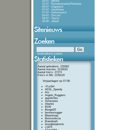
20-07 - jdh009
15-07 - NymphomaniacPhantasy
09-07 - Dagoduck
07-07 - sleuthtiara
07-07 - firehomesick
04-07 - Divcom
04-07 - Teerzii
29-06 - Jdood
Gedetailleerd zoeken
Aantal gebruikers: 229362
Aantal reacties: 3133020
Aantal foto's: 27273
Foto's in Mb: 2159120
Verjaardagen op 07-08:
-FLeSH-
ADSL_Speedy
Anc
Angelo_Ruggiero
appelm0es
Ashampea
Atlantis
B100
Bengel20
benniesnugger
Blaatskaap
Boomselecta
Braindeath
broodjekipkerrie
c1975