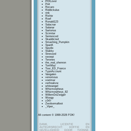
POILover
Poit
Recaro
Riddickulus
rink
Rishie
Roef
Ronald123
Salacnar
Salanar
Sartorius
Scimitar
Sentenced
Skaddicted
Smashing_Pumpkin
SpanK
Spydix
Stakky
Stressed
swoepi
Terones
the_real_shenron
TomMaz
Tour_ED_France
TypoAccount
Vangalen
venomous
voetmar
vwfreakvw
whiteangel
Whizmorpheus
Whizmorpheus_82
WillemDeZwijger
Woogy
z3r0-
Zwolsemalloot
_Viper_
All content © 1999-2026 FOK!
DANK, LICENTIE EN
AUTEURSRECHT: KOFFIE EN
GEZELLIGHEID DOOR YVONNE,