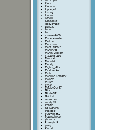
kernkopje
Kesh
KevinLux
Kippetje3
Kisanija
Kloenie
koedijk
KoningMax
leedvermaak
LionLau
Loves
Luux
maarten7888
Mademoiselle
Mailman
Mapezaxo
mark_blaster
martijnvdg
martin_wielrent
mastermattie
Meirami
Meredith
Merely
Mighty_Mike
Mindcracker
Mizh
moeiljkeusername
Molniya
moti0n
Motion
MrNiceGuy87
Nitai
NizzleTiT
NoCLuE
noisecrew
noortje99
Pannie
paulvandent
Peetbeek
PeruvianSKy
Peterschipper
phenicia
Photogirl17
pinoy
Pluizel