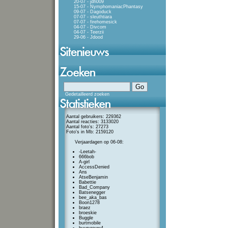
20-07 - jdh009
15-07 - NymphomaniacPhantasy
09-07 - Dagoduck
07-07 - sleuthtiara
07-07 - firehomesick
04-07 - Divcom
04-07 - Teerzii
29-06 - Jdood
Gedetailleerd zoeken
Aantal gebruikers: 229362
Aantal reacties: 3133020
Aantal foto's: 27273
Foto's in Mb: 2159120
Verjaardagen op 06-08:
-Leetah-
666bob
A-girl
AccessDenied
Ans
AtseBenjamin
Babettie
Bad_Company
Batsenegger
bee_aka_bas
Boon1278
braez
broeskie
Buggle
burtmobile