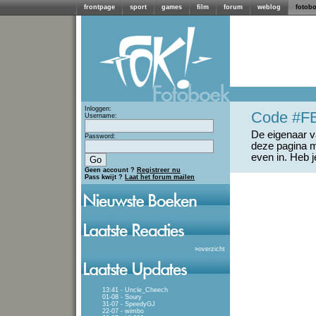
frontpage
sport
games
film
forum
weblog
fotob
Inloggen:
Code #F
Username:
De eigenaar va
Password:
deze pagina m
even in. Heb 
Geen account ?
Registreer nu
Pass kwijt ?
Laat het forum mailen
»
overzicht
13:41 - Uncle_Cheech
01-08 - Soury
31-07 - SpeedyGJ
22-07 - wimbo