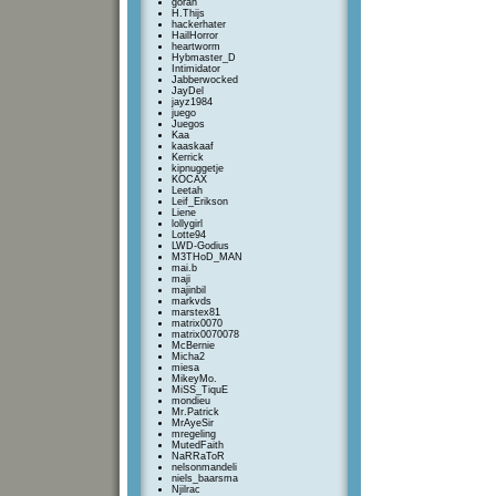
goran
H.Thijs
hackerhater
HailHorror
heartworm
Hybmaster_D
Intimidator
Jabberwocked
JayDel
jayz1984
juego
Juegos
Kaa
kaaskaaf
Kerrick
kipnuggetje
KOCAX
Leetah
Leif_Erikson
Liene
lollygirl
Lotte94
LWD-Godius
M3THoD_MAN
mai.b
maji
majinbil
markvds
marstex81
matrix0070
matrix0070078
McBernie
Micha2
miesa
MikeyMo.
MiSS_TiquE
mondieu
Mr.Patrick
MrAyeSir
mregeling
MutedFaith
NaRRaToR
nelsonmandeli
niels_baarsma
Njilrac