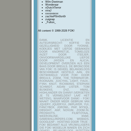
Wim-Deetman
Wonderaar
xDutchTerror
xtraJ
xxxsxexxx
zachteP0rn0sn0r
zuignap
_Fulton_
All content © 1999-2026 FOK!
DANK, LICENTIE EN
AUTEURSRECHT: KOFFIE EN
GEZELLIGHEID DOOR YVONNE,
KOEKJES MET LIEFDE GEBAKKEN
DOOR KNORRETJE, TOMELOZE
INZET DOOR ITEEJER,
ONVOORWAARDELIJKE LIEFDE
DOOR JAYDEN EN ALICIA,
DEVELOPMENT OVERZIEN ALS EEN
BAAS DOOR BREULS. DE BRONCODE
VAN FOK! IS GEHEEL BELANGELOOS
BESCHIKBAAR GESTELD AAN, EN
ONTWIKKELD VOOR FOK! DOOR
BREULS, ZOEM, THE_TERMINATOR,
ROONAAN, JUICYHIL, LIGHT, FAUX.,
FYAH, KNUT, RICKMANS, STEPHAN
SCHMIDT, AIDAN LISTER, TOM
BUSKENS, DVZ, HMAIL,
HIGHLANDER EN DANNY (VERGETEN
JE TE VERMELDEN? LAAT HET
WETEN!), WAARVOOR DANK! - FOK!
MAAKT ONDER MEER GEBRUIK VAN
JQUERY, JQUERYUI, JWPLAYER, YUI,
FANCYBOX, JGROWL, PHP, MYSQL,
DBSIGHT, ANP, NOVUM, ZOOM.IN,
PROSHOTS, FILMTOTAAL,
WEERONLINE, KNMI,
GAMEWALLPAPERS.COM, WEBADS,
GOOGLEAP - HOSTING DOOR TRUE -
FOK! BEDANKT ALLE VRIJWILLIGERS
DIE FOK! MOGELIJK MAKEN EN ZICH
GEHEEL BELANGELOOS INZETTEN