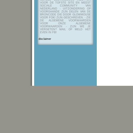
VOOR DE TOFSTE SITE EN MEEST
SOCIALE COMMUNITY VAN
NEDERLAND - UITZONDERING OP
VOORGAANDE ZIJN DELEN VAN DE
BRONCODE DIE DOOR GLOWMOUSE
VOOR FOK! ZIJN GESCHREVEN.
- ZIE
DE ALGEMENE VOORWAARDEN
VOOR ONZE ALGEMENE
VOORWAARDEN - ZIJN WE JE
VERGETEN? MAIL OF MELD HET
EVEN IN FB!
disclaimer