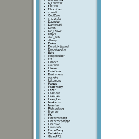
buurvrouw4
b_Lebowski
C0mB0
ChocoFan
coolnhl
CoolZero
crazysoks
Daantjee
Darkenrahl
Deflin
De_Lauwe
Dftpol
dino_666
djbarry
Dokus
DorstigNijlpaard
Drepelsteeltje
Edto
eengebruiker
efd
Elander
elmo666
Elseke
ErnieBoos
Erwinvriens
essieke
falkomans
Fantus
FastFreddy
Fazer
Feamous
FeanFan
Fean_Fan
femkexvs
femmke
Fighterdawg
firemann
FK
Floeperdepoep
Floeperdepoeppp
Floepske
Francois5
GameCrazy
Gebakdoos
GizartFRL