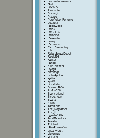
no-use-for-a-name
Nork
p0k3rf4c3
Pandabier
Parawyf
Plaapje
PurePoisonPerfume
qubasta
Radiowood
Raisk
ReGuLuS
Reinaldo
Reminder
renarj
Rexonium
Rex_Everything
robj
RobsMentalCoach
Roelof93
Ruiker
Rutger
ruud_piepers
Ryoga
sbronsge
seiko4pulsar
sjattie
sjor06
SockUdip
Sproet_1980
Stefan206
SvensationaI
Sweetheart
Syana
t0nijn
Tammeke
The_Dogfather
The_O
tijgertje1987
TotalOverdose
Tozalin
Tuinhark
UberFunkerfied
unox_worst
victorinus
Wijnand