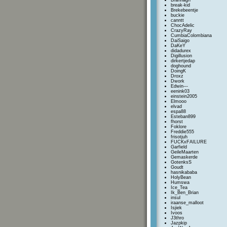
Brannagh
break-kid
Brekebeentje
buckie
canntt
ChocAdelic
CrazyRay
CumbiaColombiana
DaiSaigo
DaKeY
didadurex
Digillusion
dirkertjedap
doghound
DoingK
Droxz
Dwork
Edwin---
eenink03
einstein2005
Elmooo
elvad
espa88
Esteban899
fhorst
Foklore
Freddie555
frisotjuh
FUCKxFAILURE
Garfield
GeileMaarten
Gemaskerde
GotenksS
Goudt
hasnikababa
HolyBean
Humswa
Ice_Tea
Ik_Ben_Brian
insul
iraanse_malloot
Isjiek
Ivoos
J3thro
Jazpkip