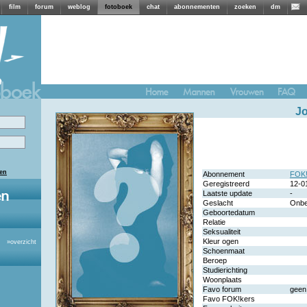
film
forum
weblog
fotoboek
chat
abonnementen
zoeken
dm
J
len
Abonnement
FOK!
Geregistreerd
12-0
Laatste update
-
Geslacht
Onb
Geboortedatum
Relatie
Seksualiteit
Kleur ogen
»
overzicht
Schoenmaat
Beroep
Studierichting
Woonplaats
Favo forum
geen
Favo FOK!kers