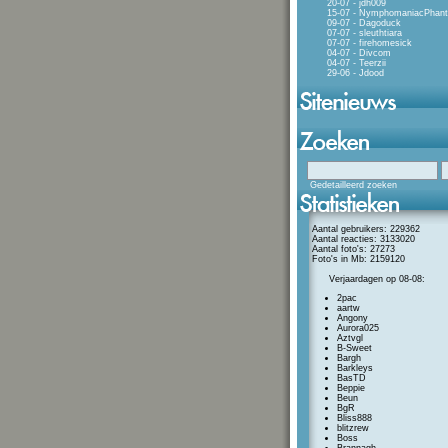
20-07 - jdh009
15-07 - NymphomaniacPhan
09-07 - Dagoduck
07-07 - sleuthtiara
07-07 - firehomesick
04-07 - Divcom
04-07 - Teerzii
29-06 - Jdood
Gedetailleerd zoeken
Aantal gebruikers: 229362
Aantal reacties: 3133020
Aantal foto's: 27273
Foto's in Mb: 2159120
Verjaardagen op 08-08:
2pac
aartw
Angony
Aurora025
Aztvgl
B-Sweet
Bargh
Barkleys
BasTD
Beppie
Beun
BgR
Bliss888
blitzrew
Boss