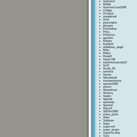
neotracer
Nthliie
Nummer1van2008
O-blige
Octopus
oranjekoek
Orvil
peacetaker
pkwarts
PornfIakes
Prinz_
PtPazuzu
quenten
R4inier
Rad3oN
rebellious_angel
RiKe
Rikkrt
RodaR
Satan.NB
satoshixmasuda23
SciFi
Scylla_85
senesta
Seurte
Sikoefietall
simonesimone
sjonnie1990
skitzin
Sleutelman
Snowvy
Sopke
Speerik
spinnetje
Sprutter
Staced
StEfAn1980
steve_jacks
Stike
Subbase
Supa
super-eef
super_jeroen
Supreme-Boy
TeJo