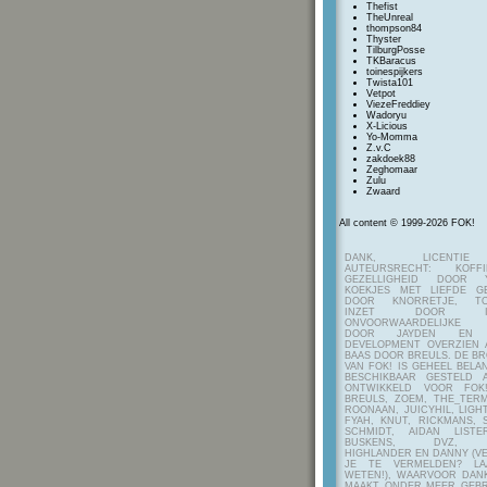
Thefist
TheUnreal
thompson84
Thyster
TilburgPosse
TKBaracus
toinespijkers
Twista101
Vetpot
ViezeFreddiey
Wadoryu
X-Licious
Yo-Momma
Z.v.C
zakdoek88
Zeghomaar
Zulu
Zwaard
All content © 1999-2026 FOK!
DANK, LICENTI
AUTEURSRECHT: KOF
GEZELLIGHEID DOOR Y
KOEKJES MET LIEFDE G
DOOR KNORRETJE, TO
INZET DOOR ITE
ONVOORWAARDELIJKE 
DOOR JAYDEN EN A
DEVELOPMENT OVERZIEN 
BAAS DOOR BREULS. DE B
VAN FOK! IS GEHEEL BEL
BESCHIKBAAR GESTELD 
ONTWIKKELD VOOR FOK
BREULS, ZOEM, THE_TERM
ROONAAN, JUICYHIL, LIGHT
FYAH, KNUT, RICKMANS, 
SCHMIDT, AIDAN LIST
BUSKENS, DVZ, H
HIGHLANDER EN DANNY (V
JE TE VERMELDEN? LA
WETEN!), WAARVOOR DANK
MAAKT ONDER MEER GEBR