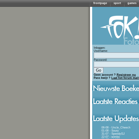
frontpage
sport
games
Inloggen:
Username:
Password:
Geen account ?
Registreer nu
Pass kwijt ?
Laat het forum mai
06-08 - Uncle_Cheech
01-08 - Soury
31-07 - SpeedyGJ
22-07 - wimbo