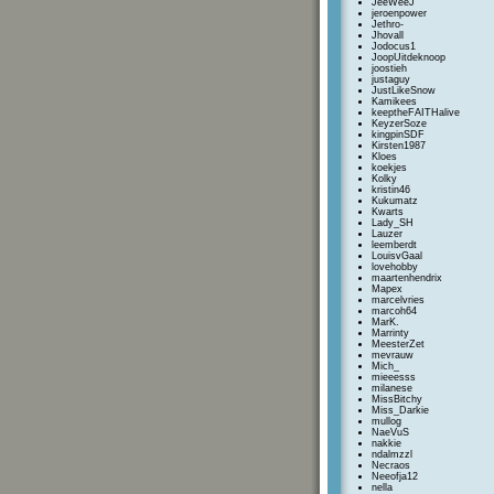
JeeWeeJ
jeroenpower
Jethro-
Jhovall
Jodocus1
JoopUitdeknoop
joostieh
justaguy
JustLikeSnow
Kamikees
keeptheFAITHalive
KeyzerSoze
kingpinSDF
Kirsten1987
Kloes
koekjes
Kolky
kristin46
Kukumatz
Kwarts
Lady_SH
Lauzer
leemberdt
LouisvGaal
lovehobby
maartenhendrix
Mapex
marcelvries
marcoh64
MarK.
Marrinty
MeesterZet
mevrauw
Mich_
mieeesss
milanese
MissBitchy
Miss_Darkie
mullog
NaeVuS
nakkie
ndalmzzl
Necraos
Neeofja12
nella