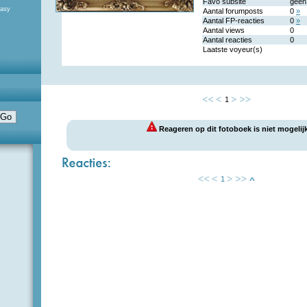
Favo subsite
geen
tasy
Aantal forumposts
0
»
Aantal FP-reacties
0
»
Aantal views
0
Aantal reacties
0
Laatste voyeur(s)
1
Reageren op dit fotoboek is niet mogelijk
1