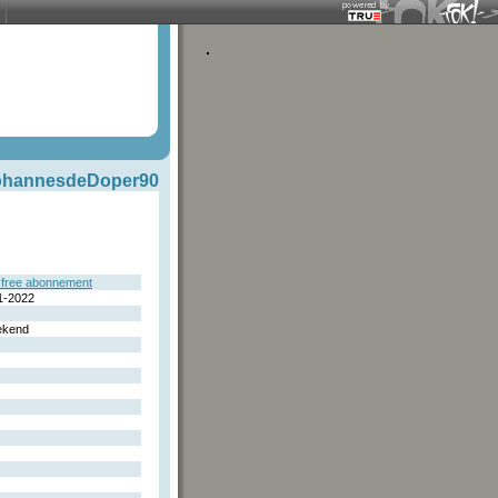
ohannesdeDoper90
free abonnement
1-2022
ekend