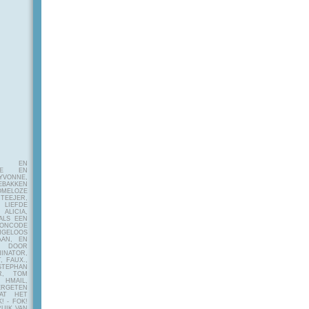
E EN
FIE EN
VONNE,
EBAKKEN
MELOZE
EJER,
LIEFDE
LICIA,
ALS EEN
RONCODE
ANGELOOS
AAN, EN
! DOOR
INATOR,
, FAUX.,
STEPHAN
ER, TOM
MAIL,
ERGETEN
AT HET
! - FOK!
UIK VAN