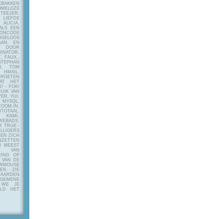
EBAKKEN
MELOZE
EJER,
LIEFDE
LICIA,
ALS EEN
RONCODE
ANGELOOS
AAN, EN
! DOOR
INATOR,
, FAUX.,
STEPHAN
ER, TOM
MAIL,
ERGETEN
AT HET
! - FOK!
UIK VAN
ER, YUI,
 MYSQL,
OOM.IN,
TAAL,
NMI,
WEBADS,
R TRUE -
ILLIGERS
 EN ZICH
NZETTEN
N MEEST
Y VAN
RING OP
 VAN DE
OWMOUSE
VEN.
- ZIE
AARDEN
EMENE
 WE JE
ELD HET