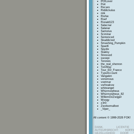
POILover
Poit
Recaro
Riddickulus
rink
Rishie
Roef
Ronald123
Salacnar
Salanar
Sartorius
Scimitar
Sentenced
Skaddicted
Smashing_Pumpkin
SpanK
Spydix
Stakky
Stressed
swoepi
Terones
the_real_shenron
TomMaz
Tour_ED_France
TypoAccount
Vangalen
venomous
voetmar
vwfreakvw
whiteangel
Whizmorpheus
Whizmorpheus_82
WillemDeZwijger
Woogy
z3r0-
Zwolsemalloot
_Viper_
All content © 1999-2026 FOK!
DANK, LICENTI
AUTEURSRECHT: KOF
GEZELLIGHEID DOOR Y