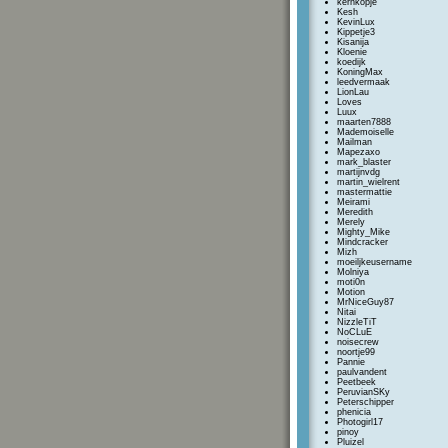
kernkopje
Kesh
KevinLux
Kippetje3
Kisanija
Kloenie
koedijk
KoningMax
leedvermaak
LionLau
Loves
Luux
maarten7888
Mademoiselle
Mailman
Mapezaxo
mark_blaster
martijnvdg
martin_wielrent
mastermattie
Meirami
Meredith
Merely
Mighty_Mike
Mindcracker
Mizh
moeiljkeusername
Molniya
moti0n
Motion
MrNiceGuy87
Nitai
NizzleTiT
NoCLuE
noisecrew
noortje99
Pannie
paulvandent
Peetbeek
PeruvianSKy
Peterschipper
phenicia
Photogirl17
pinoy
Pluizel