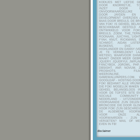
KOEKJES MET LIEFDE G
DOOR KNORRETJE, TO
INZET DOOR ITE
ONVOORWAARDELIJKE 
DOOR JAYDEN EN A
DEVELOPMENT OVERZIEN 
BAAS DOOR BREULS. DE B
VAN FOK! IS GEHEEL BEL
BESCHIKBAAR GESTELD 
ONTWIKKELD VOOR FOK
BREULS, ZOEM, THE_TERM
ROONAAN, JUICYHIL, LIGHT
FYAH, KNUT, RICKMANS, 
SCHMIDT, AIDAN LIST
BUSKENS, DVZ, H
HIGHLANDER EN DANNY (V
JE TE VERMELDEN? LA
WETEN!), WAARVOOR DANK
MAAKT ONDER MEER GEBR
JQUERY, JQUERYUI, JWPLAY
FANCYBOX, JGROWL, PHP,
DBSIGHT, ANP, NOVUM, Z
PROSHOTS, FILMTO
WEERONLINE, K
GAMEWALLPAPERS.COM, 
GOOGLEAP - HOSTING DOO
FOK! BEDANKT ALLE VRIJW
DIE FOK! MOGELIJK MAKEN
GEHEEL BELANGELOOS I
VOOR DE TOFSTE SITE E
SOCIALE COMMUNIT
NEDERLAND - UITZONDE
VOORGAANDE ZIJN DELEN
BRONCODE DIE DOOR GL
VOOR FOK! ZIJN GESCHRE
DE ALGEMENE VOORW
VOOR ONZE ALG
VOORWAARDEN - ZIJN
VERGETEN? MAIL OF M
EVEN IN FB!
disclaimer