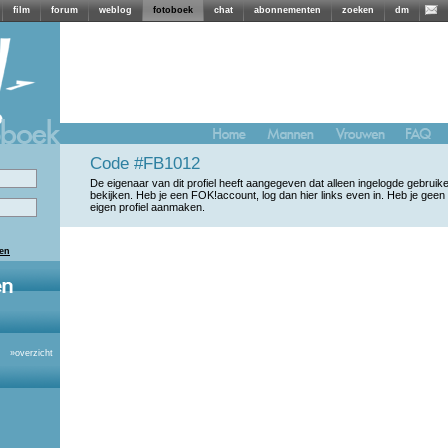
film
forum
weblog
fotoboek
chat
abonnementen
zoeken
dm
Code #FB1012
De eigenaar van dit profiel heeft aangegeven dat alleen ingelogde gebrui
bekijken. Heb je een FOK!account, log dan hier links even in. Heb je geen
eigen profiel aanmaken.
len
»
overzicht