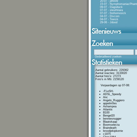
20-07 - jdh009
15-07 - NymphomaniacPhan
09-07 - Dagoduck
07-07 - sleuthtiara
07-07 - firehomesick
04-07 - Divcom
04-07 - Teerzii
29-06 - Jdood
Gedetailleerd zoeken
Aantal gebruikers: 229362
Aantal reacties: 3133020
Aantal foto's: 27273
Foto's in Mb: 2159120
Verjaardagen op 07-08:
-FLeSH-
ADSL_Speedy
Anc
Angelo_Ruggiero
appelm0es
Ashampea
Atlantis
B100
Bengel20
benniesnugger
Blaatskaap
Boomselecta
Braindeath
broodjekipkerrie
c1975