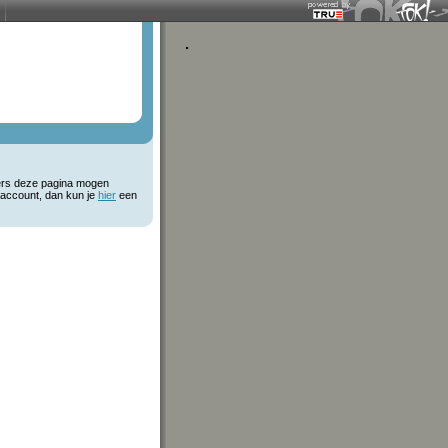
kers deze pagina mogen
 account, dan kun je
hier
een