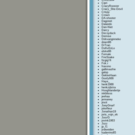
Chris1964
Cipri
CrazyRooster
Crazy_She-Devil
Crispy
Crown
DA-shooter
Dagonet
Dalando
Dan-Niet
Darcy
Decoyduck
Demise
Dirkvanginneke
down86
DrTran
DsKvEnLo
elske86
Female
FireSnake
fizgig74
Fok.r
fraxono
gallimaufrie
galop
GekkeHaan
Goofy666
Haye_
henk1988
henkzijlstra
Hooghlandertje
inkblisss
jeehaa
jennaney
jinxit
JoeyGnarf
jokefleur
Jonathan19
joris_vojn_ek
JosvG
jovink1963
Jozz
jp_f1
jvdweiden
kaderrino85