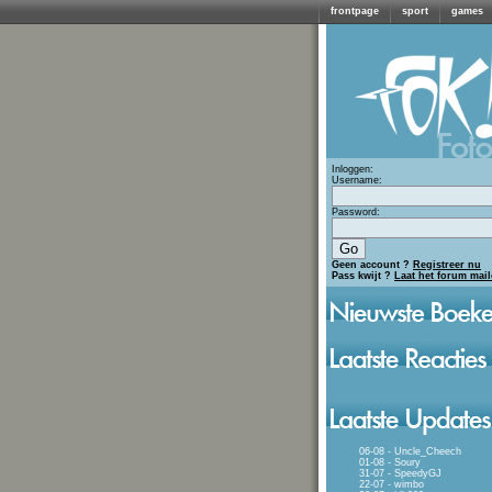
frontpage
sport
games
Inloggen:
Username:
Password:
Geen account ?
Registreer nu
Pass kwijt ?
Laat het forum mai
06-08 - Uncle_Cheech
01-08 - Soury
31-07 - SpeedyGJ
22-07 - wimbo