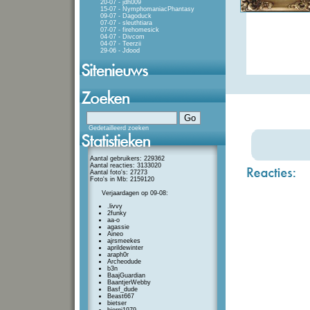
20-07 - jdh009
15-07 - NymphomaniacPhantasy
09-07 - Dagoduck
07-07 - sleuthtiara
07-07 - firehomesick
04-07 - Divcom
04-07 - Teerzii
29-06 - Jdood
Gedetailleerd zoeken
Aantal gebruikers: 229362
Aantal reacties: 3133020
Aantal foto's: 27273
Foto's in Mb: 2159120
Verjaardagen op 09-08:
.livvy
2funky
aa-o
agassie
Aineo
ajrsmeekes
aprildewinter
araph0r
Archeodude
b3n
BaajGuardian
BaantjerWebby
Basf_dude
Beast667
bietser