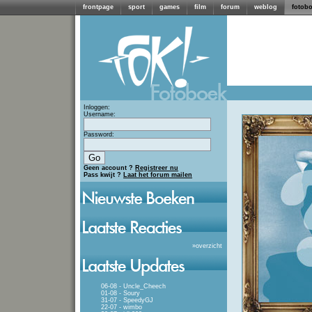
frontpage
sport
games
film
forum
weblog
fotob
Inloggen:
Username:
Password:
Geen account ?
Registreer nu
Pass kwijt ?
Laat het forum mailen
»
overzicht
06-08 - Uncle_Cheech
01-08 - Soury
31-07 - SpeedyGJ
22-07 - wimbo