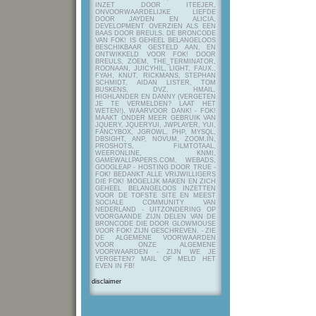
INZET DOOR ITEEJER,
ONVOORWAARDELIJKE LIEFDE
DOOR JAYDEN EN ALICIA,
DEVELOPMENT OVERZIEN ALS EEN
BAAS DOOR BREULS. DE BRONCODE
VAN FOK! IS GEHEEL BELANGELOOS
BESCHIKBAAR GESTELD AAN, EN
ONTWIKKELD VOOR FOK! DOOR
BREULS, ZOEM, THE_TERMINATOR,
ROONAAN, JUICYHIL, LIGHT, FAUX.,
FYAH, KNUT, RICKMANS, STEPHAN
SCHMIDT, AIDAN LISTER, TOM
BUSKENS, DVZ, HMAIL,
HIGHLANDER EN DANNY (VERGETEN
JE TE VERMELDEN? LAAT HET
WETEN!), WAARVOOR DANK! - FOK!
MAAKT ONDER MEER GEBRUIK VAN
JQUERY, JQUERYUI, JWPLAYER, YUI,
FANCYBOX, JGROWL, PHP, MYSQL,
DBSIGHT, ANP, NOVUM, ZOOM.IN,
PROSHOTS, FILMTOTAAL,
WEERONLINE, KNMI,
GAMEWALLPAPERS.COM, WEBADS,
GOOGLEAP - HOSTING DOOR TRUE -
FOK! BEDANKT ALLE VRIJWILLIGERS
DIE FOK! MOGELIJK MAKEN EN ZICH
GEHEEL BELANGELOOS INZETTEN
VOOR DE TOFSTE SITE EN MEEST
SOCIALE COMMUNITY VAN
NEDERLAND - UITZONDERING OP
VOORGAANDE ZIJN DELEN VAN DE
BRONCODE DIE DOOR GLOWMOUSE
VOOR FOK! ZIJN GESCHREVEN.
- ZIE
DE ALGEMENE VOORWAARDEN
VOOR ONZE ALGEMENE
VOORWAARDEN - ZIJN WE JE
VERGETEN? MAIL OF MELD HET
EVEN IN FB!
disclaimer