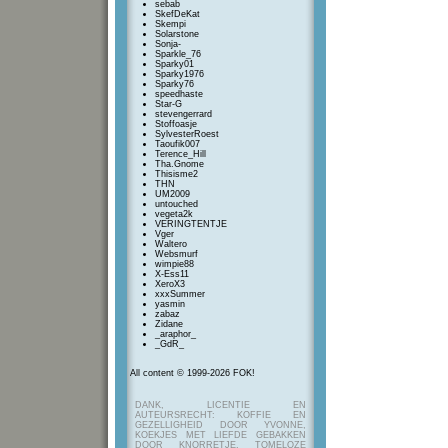
sebab
SkefDeKat
Skempi
Solarstone
Sonja-
Sparkle_76
Sparky01
Sparky1976
Sparky76
speedhaste
Star-G
stevengerrard
Stoffoasje
SylvesterRoest
Taoufik007
Terence_Hill
Tha.Gnome
Thisisme2
THN
UM2009
untouched
vegeta2k
VERINGTENTJE
Vger
Waltero
Websmurf
wimpie88
X-Ess11
XeroX3
xxxSummer
yasmin
zabaz
Zidane
_araphor_
_GdR_
All content © 1999-2026 FOK!
DANK, LICENTIE EN
AUTEURSRECHT: KOFFIE EN
GEZELLIGHEID DOOR YVONNE,
KOEKJES MET LIEFDE GEBAKKEN
DOOR KNORRETJE, TOMELOZE