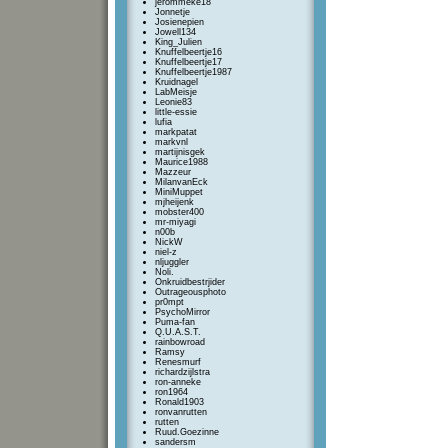
jerommeke18
Jonnetje
Josienepien
Jowell134
King_Julien
Knuffelbeertje16
Knuffelbeertje17
Knuffelbeertje1987
Kruidnagel
LabMeisje
Leonie83
little-essie
lufia
markpatat
markvnl
martijnisgek
Maurice1988
Mazzeur
MilanvanEck
MiniMuppet
mjheijenk
mobster400
mr-miyagi
n00b
NickW
niel-z
nljuggler
Noli.
Onkruidbestrjider
Outrageousphoto
pr0mpt
PsychoMirror
Puma-fan
Q.U.A.S.T.
rainbowroad
Ramsy
Renesmurf
richardzijlstra
ron-anneke
ron1964
Ronald1903
ronvanrutten
rutten
Ruud.Goezinne
sandersm