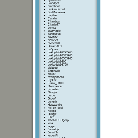
bjorni1979
Bloodpet
brambbot
BrokenSword
BudMoureaux
capibar
Caralin
Chandran
Charlie77
contra
crazyjapie
daniquevb
davidov
distrexx
dMaestr0
DreamALot
drZymo
dukkyduk92222765
dukkyduk93333765
dukkyduk95555765
dukkyduk9800
dukkyduk98750
eisbegel
Emphasis
enk89
evertjanhenk
FlyTrix
Frank_C100
Geomancer
gimmilan
Giorgio
gorgo
GrooV
gungnir
Haswandje
hoi_en_doei
hotlips
Huugje
IHVK
ikhebTOCHgelijk
iona
jagga
Jannekje
Jennif3r
jeroenPf