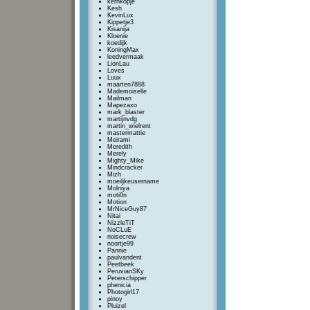
kernkopje
Kesh
KevinLux
Kippetje3
Kisanija
Kloenie
koedijk
KoningMax
leedvermaak
LionLau
Loves
Luux
maarten7888
Mademoiselle
Mailman
Mapezaxo
mark_blaster
martijnvdg
martin_wielrent
mastermattie
Meirami
Meredith
Merely
Mighty_Mike
Mindcracker
Mizh
moeiljkeusername
Molniya
moti0n
Motion
MrNiceGuy87
Nitai
NizzleTiT
NoCLuE
noisecrew
noortje99
Pannie
paulvandent
Peetbeek
PeruvianSKy
Peterschipper
phenicia
Photogirl17
pinoy
Pluizel