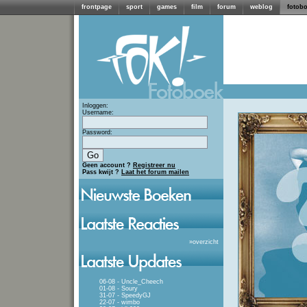
frontpage
sport
games
film
forum
weblog
fotob
Inloggen:
Username:
Password:
Geen account ?
Registreer nu
Pass kwijt ?
Laat het forum mailen
»
overzicht
06-08 - Uncle_Cheech
01-08 - Soury
31-07 - SpeedyGJ
22-07 - wimbo