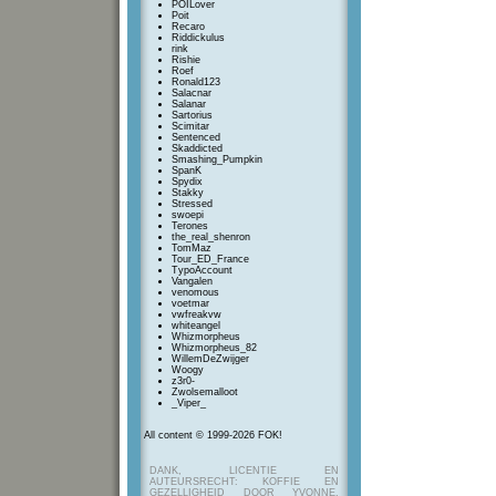
POILover
Poit
Recaro
Riddickulus
rink
Rishie
Roef
Ronald123
Salacnar
Salanar
Sartorius
Scimitar
Sentenced
Skaddicted
Smashing_Pumpkin
SpanK
Spydix
Stakky
Stressed
swoepi
Terones
the_real_shenron
TomMaz
Tour_ED_France
TypoAccount
Vangalen
venomous
voetmar
vwfreakvw
whiteangel
Whizmorpheus
Whizmorpheus_82
WillemDeZwijger
Woogy
z3r0-
Zwolsemalloot
_Viper_
All content © 1999-2026 FOK!
DANK, LICENTIE EN
AUTEURSRECHT: KOFFIE EN
GEZELLIGHEID DOOR YVONNE,