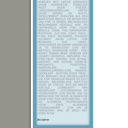
KOEKJES MET LIEFDE GEBAKKEN
DOOR KNORRETJE, TOMELOZE
INZET DOOR ITEEJER,
ONVOORWAARDELIJKE LIEFDE
DOOR JAYDEN EN ALICIA,
DEVELOPMENT OVERZIEN ALS EEN
BAAS DOOR BREULS. DE BRONCODE
VAN FOK! IS GEHEEL BELANGELOOS
BESCHIKBAAR GESTELD AAN, EN
ONTWIKKELD VOOR FOK! DOOR
BREULS, ZOEM, THE_TERMINATOR,
ROONAAN, JUICYHIL, LIGHT, FAUX.,
FYAH, KNUT, RICKMANS, STEPHAN
SCHMIDT, AIDAN LISTER, TOM
BUSKENS, DVZ, HMAIL,
HIGHLANDER EN DANNY (VERGETEN
JE TE VERMELDEN? LAAT HET
WETEN!), WAARVOOR DANK! - FOK!
MAAKT ONDER MEER GEBRUIK VAN
JQUERY, JQUERYUI, JWPLAYER, YUI,
FANCYBOX, JGROWL, PHP, MYSQL,
DBSIGHT, ANP, NOVUM, ZOOM.IN,
PROSHOTS, FILMTOTAAL,
WEERONLINE, KNMI,
GAMEWALLPAPERS.COM, WEBADS,
GOOGLEAP - HOSTING DOOR TRUE -
FOK! BEDANKT ALLE VRIJWILLIGERS
DIE FOK! MOGELIJK MAKEN EN ZICH
GEHEEL BELANGELOOS INZETTEN
VOOR DE TOFSTE SITE EN MEEST
SOCIALE COMMUNITY VAN
NEDERLAND - UITZONDERING OP
VOORGAANDE ZIJN DELEN VAN DE
BRONCODE DIE DOOR GLOWMOUSE
VOOR FOK! ZIJN GESCHREVEN.
- ZIE
DE ALGEMENE VOORWAARDEN
VOOR ONZE ALGEMENE
VOORWAARDEN - ZIJN WE JE
VERGETEN? MAIL OF MELD HET
EVEN IN FB!
disclaimer