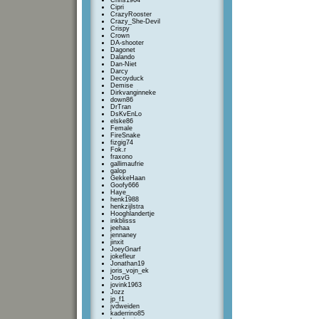
Chris1964
Cipri
CrazyRooster
Crazy_She-Devil
Crispy
Crown
DA-shooter
Dagonet
Dalando
Dan-Niet
Darcy
Decoyduck
Demise
Dirkvanginneke
down86
DrTran
DsKvEnLo
elske86
Female
FireSnake
fizgig74
Fok.r
fraxono
gallimaufrie
galop
GekkeHaan
Goofy666
Haye_
henk1988
henkzijlstra
Hooghlandertje
inkblisss
jeehaa
jennaney
jinxit
JoeyGnarf
jokefleur
Jonathan19
joris_vojn_ek
JosvG
jovink1963
Jozz
jp_f1
jvdweiden
kaderrino85