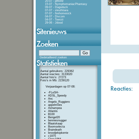
20-07 - jdh009
15-07 - NymphomaniacPhantasy
09-07 - Dagoduck
07-07 - sleuthtiara
07-07 - firehomesick
04-07 - Divcom
04-07 - Teerzii
29-06 - Jdood
Gedetailleerd zoeken
Aantal gebruikers: 229362
Aantal reacties: 3133020
Aantal foto's: 27273
Foto's in Mb: 2159120
Verjaardagen op 07-08:
-FLeSH-
ADSL_Speedy
Anc
Angelo_Ruggiero
appelm0es
Ashampea
Atlantis
B100
Bengel20
benniesnugger
Blaatskaap
Boomselecta
Braindeath
broodjekipkerrie
c1975