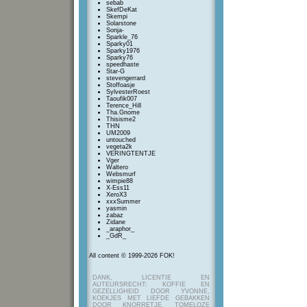
sebab
SkefDeKat
Skempi
Solarstone
Sonja-
Sparkle_76
Sparky01
Sparky1976
Sparky76
speedhaste
Star-G
stevengerrard
Stoffoasje
SylvesterRoest
Taoufik007
Terence_Hill
Tha.Gnome
Thisisme2
THN
UM2009
untouched
vegeta2k
VERINGTENTJE
Vger
Waltero
Websmurf
wimpie88
X-Ess11
XeroX3
xxxSummer
yasmin
zabaz
Zidane
_araphor_
_GdR_
All content © 1999-2026 FOK!
DANK, LICENTIE EN
AUTEURSRECHT: KOFFIE EN
GEZELLIGHEID DOOR YVONNE,
KOEKJES MET LIEFDE GEBAKKEN
DOOR KNORRETJE, TOMELOZE