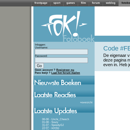
frontpage
sport
games
film
forum
weblog
fotob
Inloggen:
Code #F
Username:
De eigenaar va
Password:
deze pagina m
even in. Heb 
Geen account ?
Registreer nu
Pass kwijt ?
Laat het forum mailen
»
overzicht
06-08 - Uncle_Cheech
01-08 - Soury
31-07 - SpeedyGJ
22-07 - wimbo