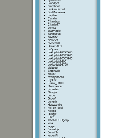
bjorni1979
Bloodpet
brambbot
BrokenSword
BudMoureaux
capibar
Caralin
Chandran
Charlie77
contra
crazyjapie
daniquevb
davidov
distrexx
dMaestr0
DreamALot
drZymo
dukkyduk92222765
dukkyduk93333765
dukkyduk95555765
dukkyduk9800
dukkyduk98750
eisbegel
Emphasis
enk89
evertjanhenk
FlyTrix
Frank_C100
Geomancer
gimmilan
Giorgio
gorgo
GrooV
gungnir
Haswandje
hoi_en_doei
hotlips
Huugje
IHVK
ikhebTOCHgelijk
iona
jagga
Jannekje
Jennif3r
jeroenPf