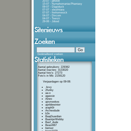
20-07 - jdh009
15-07 - NymphomaniacPhantasy
09-07 - Dagoduck
07-07 - sleuthtiara
07-07 - firehomesick
04-07 - Divcom
04-07 - Teerzii
29-06 - Jdood
Gedetailleerd zoeken
Aantal gebruikers: 229362
Aantal reacties: 3133020
Aantal foto's: 27273
Foto's in Mb: 2159120
Verjaardagen op 09-08:
.livvy
2funky
aa-o
agassie
Aineo
ajrsmeekes
aprildewinter
araph0r
Archeodude
b3n
BaajGuardian
BaantjerWebby
Basf_dude
Beast667
bietser