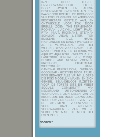
INZET DOOR ITEEJER,
ONVOORWAARDELIJKE LIEFDE
DOOR JAYDEN EN ALICIA,
DEVELOPMENT OVERZIEN ALS EEN
BAAS DOOR BREULS. DE BRONCODE
VAN FOK! IS GEHEEL BELANGELOOS
BESCHIKBAAR GESTELD AAN, EN
ONTWIKKELD VOOR FOK! DOOR
BREULS, ZOEM, THE_TERMINATOR,
ROONAAN, JUICYHIL, LIGHT, FAUX.,
FYAH, KNUT, RICKMANS, STEPHAN
SCHMIDT, AIDAN LISTER, TOM
BUSKENS, DVZ, HMAIL,
HIGHLANDER EN DANNY (VERGETEN
JE TE VERMELDEN? LAAT HET
WETEN!), WAARVOOR DANK! - FOK!
MAAKT ONDER MEER GEBRUIK VAN
JQUERY, JQUERYUI, JWPLAYER, YUI,
FANCYBOX, JGROWL, PHP, MYSQL,
DBSIGHT, ANP, NOVUM, ZOOM.IN,
PROSHOTS, FILMTOTAAL,
WEERONLINE, KNMI,
GAMEWALLPAPERS.COM, WEBADS,
GOOGLEAP - HOSTING DOOR TRUE -
FOK! BEDANKT ALLE VRIJWILLIGERS
DIE FOK! MOGELIJK MAKEN EN ZICH
GEHEEL BELANGELOOS INZETTEN
VOOR DE TOFSTE SITE EN MEEST
SOCIALE COMMUNITY VAN
NEDERLAND - UITZONDERING OP
VOORGAANDE ZIJN DELEN VAN DE
BRONCODE DIE DOOR GLOWMOUSE
VOOR FOK! ZIJN GESCHREVEN.
- ZIE
DE ALGEMENE VOORWAARDEN
VOOR ONZE ALGEMENE
VOORWAARDEN - ZIJN WE JE
VERGETEN? MAIL OF MELD HET
EVEN IN FB!
disclaimer