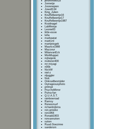
jerommeke18
Jonnetje
Josienepien
Jowell134
King_Julien
Knuffelbeertje16
Knuffelbeertje17
Knuffelbeertje1987
Kruidnagel
LabMeisje
Leonie83
little-essie
lufia
markpatat
markvnl
martijnisgek
Maurice1988
Mazzeur
MilanvanEck
MiniMuppet
mjheijenk
mobster400
mr-miyagi
n00b
NickW
niel-z
nljuggler
Noli.
Onkruidbestrjider
Outrageousphoto
pr0mpt
PsychoMirror
Puma-fan
Q.U.A.S.T.
rainbowroad
Ramsy
Renesmurf
richardzijlstra
ron-anneke
ron1964
Ronald1903
ronvanrutten
rutten
Ruud.Goezinne
sandersm