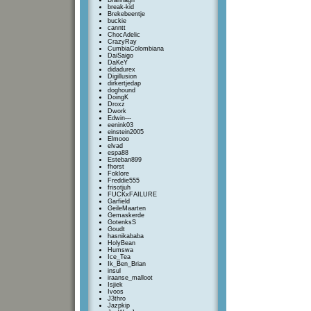
Brannagh
break-kid
Brekebeentje
buckie
canntt
ChocAdelic
CrazyRay
CumbiaColombiana
DaiSaigo
DaKeY
didadurex
Digillusion
dirkertjedap
doghound
DoingK
Droxz
Dwork
Edwin---
eenink03
einstein2005
Elmooo
elvad
espa88
Esteban899
fhorst
Foklore
Freddie555
frisotjuh
FUCKxFAILURE
Garfield
GeileMaarten
Gemaskerde
GotenksS
Goudt
hasnikababa
HolyBean
Humswa
Ice_Tea
Ik_Ben_Brian
insul
iraanse_malloot
Isjiek
Ivoos
J3thro
Jazpkip