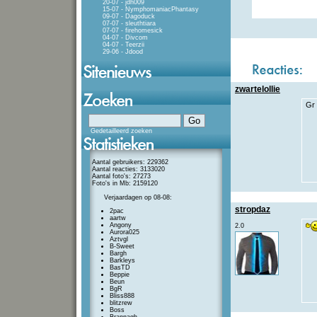
20-07 - jdh009
15-07 - NymphomaniacPhantasy
09-07 - Dagoduck
07-07 - sleuthtiara
07-07 - firehomesick
04-07 - Divcom
04-07 - Teerzii
29-06 - Jdood
zwartelollie
Gr 
Gedetailleerd zoeken
Aantal gebruikers: 229362
Aantal reacties: 3133020
Aantal foto's: 27273
Foto's in Mb: 2159120
Verjaardagen op 08-08:
stropdaz
2pac
aartw
Angony
2.0
Aurora025
Aztvgl
B-Sweet
Bargh
Barkleys
BasTD
Beppie
Beun
BgR
Bliss888
blitzrew
Boss