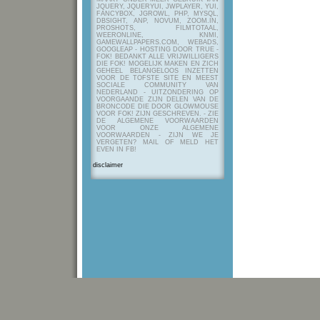
JQUERY, JQUERYUI, JWPLAYER, YUI,
FANCYBOX, JGROWL, PHP, MYSQL,
DBSIGHT, ANP, NOVUM, ZOOM.IN,
PROSHOTS, FILMTOTAAL,
WEERONLINE, KNMI,
GAMEWALLPAPERS.COM, WEBADS,
GOOGLEAP - HOSTING DOOR TRUE -
FOK! BEDANKT ALLE VRIJWILLIGERS
DIE FOK! MOGELIJK MAKEN EN ZICH
GEHEEL BELANGELOOS INZETTEN
VOOR DE TOFSTE SITE EN MEEST
SOCIALE COMMUNITY VAN
NEDERLAND - UITZONDERING OP
VOORGAANDE ZIJN DELEN VAN DE
BRONCODE DIE DOOR GLOWMOUSE
VOOR FOK! ZIJN GESCHREVEN.
- ZIE
DE ALGEMENE VOORWAARDEN
VOOR ONZE ALGEMENE
VOORWAARDEN - ZIJN WE JE
VERGETEN? MAIL OF MELD HET
EVEN IN FB!
disclaimer