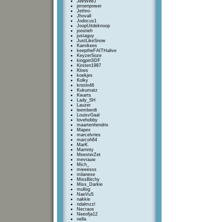
JeeWeeJ
jeroenpower
Jethro-
Jhovall
Jodocus1
JoopUitdeknoop
joostieh
justaguy
JustLikeSnow
Kamikees
keeptheFAITHalive
KeyzerSoze
kingpinSDF
Kirsten1987
Kloes
koekjes
Kolky
kristin46
Kukumatz
Kwarts
Lady_SH
Lauzer
leemberdt
LouisvGaal
lovehobby
maartenhendrix
Mapex
marcelvries
marcoh64
MarK.
Marrinty
MeesterZet
mevrauw
Mich_
mieeesss
milanese
MissBitchy
Miss_Darkie
mullog
NaeVuS
nakkie
ndalmzzl
Necraos
Neeofja12
nella