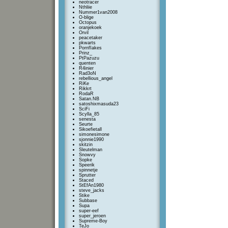
neotracer
Nthliie
Nummer1van2008
O-blige
Octopus
oranjekoek
Orvil
peacetaker
pkwarts
PornfIakes
Prinz_
PtPazuzu
quenten
R4inier
Rad3oN
rebellious_angel
RiKe
Rikkrt
RodaR
Satan.NB
satoshixmasuda23
SciFi
Scylla_85
senesta
Seurte
Sikoefietall
simonesimone
sjonnie1990
skitzin
Sleutelman
Snowvy
Sopke
Speerik
spinnetje
Sprutter
Staced
StEfAn1980
steve_jacks
Stike
Subbase
Supa
super-eef
super_jeroen
Supreme-Boy
TeJo