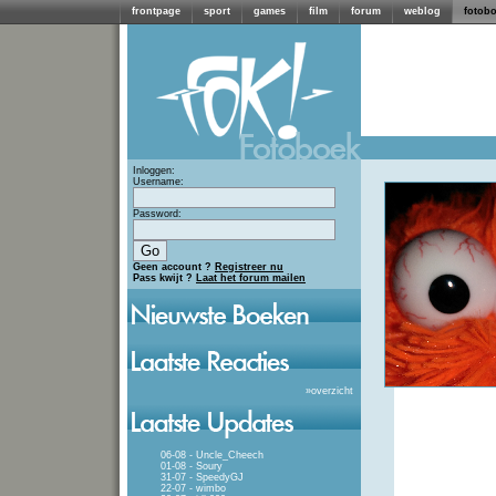
frontpage
sport
games
film
forum
weblog
fotob
Inloggen:
Username:
Password:
Geen account ?
Registreer nu
Pass kwijt ?
Laat het forum mailen
»
overzicht
06-08 - Uncle_Cheech
01-08 - Soury
31-07 - SpeedyGJ
22-07 - wimbo