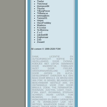
Thefist
TheUnreal
thompson84
Thyster
TilburgPosse
TKBaracus
toinespijkers
Twista101
Vetpot
ViezeFreddiey
Wadoryu
X-Licious
Yo-Momma
Z.v.C
zakdoek88
Zeghomaar
Zulu
Zwaard
All content © 1999-2026 FOK!
DANK, LICENTIE EN
AUTEURSRECHT: KOFFIE EN
GEZELLIGHEID DOOR YVONNE,
KOEKJES MET LIEFDE GEBAKKEN
DOOR KNORRETJE, TOMELOZE
INZET DOOR ITEEJER,
ONVOORWAARDELIJKE LIEFDE
DOOR JAYDEN EN ALICIA,
DEVELOPMENT OVERZIEN ALS EEN
BAAS DOOR BREULS. DE BRONCODE
VAN FOK! IS GEHEEL BELANGELOOS
BESCHIKBAAR GESTELD AAN, EN
ONTWIKKELD VOOR FOK! DOOR
BREULS, ZOEM, THE_TERMINATOR,
ROONAAN, JUICYHIL, LIGHT, FAUX.,
FYAH, KNUT, RICKMANS, STEPHAN
SCHMIDT, AIDAN LISTER, TOM
BUSKENS, DVZ, HMAIL,
HIGHLANDER EN DANNY (VERGETEN
JE TE VERMELDEN? LAAT HET
WETEN!), WAARVOOR DANK! - FOK!
MAAKT ONDER MEER GEBRUIK VAN