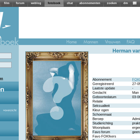
film
forum
weblog
fotoboek
chat
abonnementen
zoeken
dm
Herman van
len
Abonnement
FOK!
Geregistreerd
27-0
Laatste update
-
Geslacht
Man
Geboortedatum
03-0
Relatie
Seksualiteit
Kleur ogen
»
overzicht
Schoenmaat
Beroep
Admin
Studierichting
prakt
Woonplaats
erge
Favo forum
geen
Favo FOK!kers