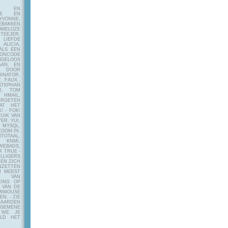
E EN
FIE EN
VONNE,
EBAKKEN
MELOZE
EJER,
LIEFDE
LICIA,
ALS EEN
RONCODE
ANGELOOS
AAN, EN
! DOOR
INATOR,
, FAUX.,
STEPHAN
ER, TOM
MAIL,
ERGETEN
AT HET
! - FOK!
UIK VAN
ER, YUI,
 MYSQL,
OOM.IN,
TAAL,
NMI,
WEBADS,
R TRUE -
ILLIGERS
 EN ZICH
NZETTEN
N MEEST
Y VAN
RING OP
 VAN DE
OWMOUSE
VEN.
- ZIE
AARDEN
EMENE
 WE JE
ELD HET