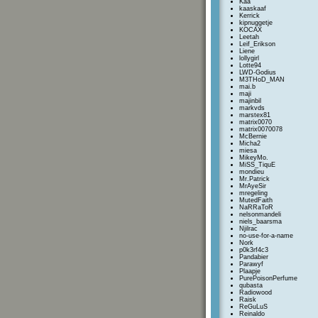
Kaa
kaaskaaf
Kerrick
kipnuggetje
KOCAX
Leetah
Leif_Erikson
Liene
lollygirl
Lotte94
LWD-Godius
M3THoD_MAN
mai.b
maji
majinbil
markvds
marstex81
matrix0070
matrix0070078
McBernie
Micha2
miesa
MikeyMo.
MiSS_TiquE
mondieu
Mr.Patrick
MrAyeSir
mregeling
MutedFaith
NaRRaToR
nelsonmandeli
niels_baarsma
Njilrac
no-use-for-a-name
Nork
p0k3rf4c3
Pandabier
Parawyf
Plaapje
PurePoisonPerfume
qubasta
Radiowood
Raisk
ReGuLuS
Reinaldo