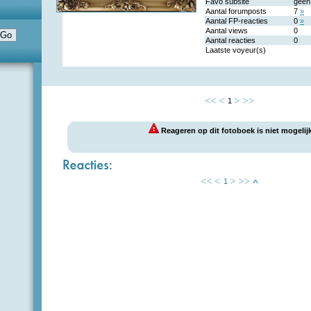
Favo subsite
geen
Aantal forumposts
7
»
Aantal FP-reacties
0
»
Aantal views
0
Aantal reacties
0
Laatste voyeur(s)
1
Reageren op dit fotoboek is niet mogelijk
1