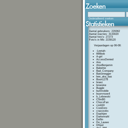
Gedetailleerd zoeken
Aantal gebruikers: 229362
Aantal reacties: 3133020
Aantal foto's: 27273
Foto's in Mb: 2159120
Verjaardagen op 06-08:
-Leetah-
666bob
A-girl
AccessDenied
Ans
AtseBenjamin
Babettie
Bad_Company
Batsenegger
bee_aka_bas
Boon1278
braez
broeskie
Buggle
burtmobile
buurvrouw4
b_Lebowski
C0mB0
ChocoFan
coolnhl
CoolZero
crazysoks
Daantjee
Darkenrahl
Deflin
De_Lauwe
Dftpol