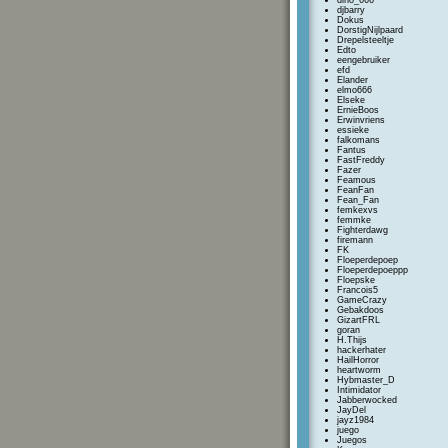
dino_666
djbarry
Dokus
DorstigNijlpaard
Drepelsteeltje
Edto
eengebruiker
efd
Elander
elmo666
Elseke
ErnieBoos
Erwinvriens
essieke
falkomans
Fantus
FastFreddy
Fazer
Feamous
FeanFan
Fean_Fan
femkexvs
femmke
Fighterdawg
firemann
FK
Floeperdepoep
Floeperdepoeppp
Floepske
Francois5
GameCrazy
Gebakdoos
GizartFRL
goran
H.Thijs
hackerhater
HailHorror
heartworm
Hybmaster_D
Intimidator
Jabberwocked
JayDel
jayz1984
juego
Juegos