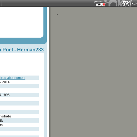
 Poet -
Herman233
free abonnement
5-2014
6-1993
istratie
ijk
ns