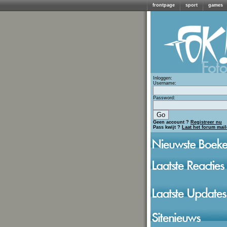
frontpage
sport
games
Inloggen:
Username:
Password:
Geen account ?
Registreer nu
Pass kwijt ?
Laat het forum mai