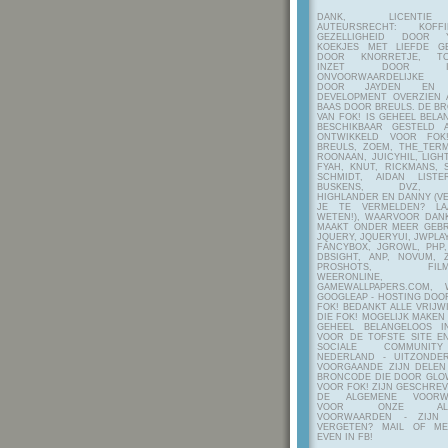
DANK, LICENTI
AUTEURSRECHT: KOF
GEZELLIGHEID DOOR Y
KOEKJES MET LIEFDE G
DOOR KNORRETJE, TO
INZET DOOR ITE
ONVOORWAARDELIJKE 
DOOR JAYDEN EN A
DEVELOPMENT OVERZIEN 
BAAS DOOR BREULS. DE B
VAN FOK! IS GEHEEL BEL
BESCHIKBAAR GESTELD 
ONTWIKKELD VOOR FOK
BREULS, ZOEM, THE_TERM
ROONAAN, JUICYHIL, LIGHT
FYAH, KNUT, RICKMANS, 
SCHMIDT, AIDAN LIST
BUSKENS, DVZ, H
HIGHLANDER EN DANNY (V
JE TE VERMELDEN? LA
WETEN!), WAARVOOR DANK
MAAKT ONDER MEER GEBR
JQUERY, JQUERYUI, JWPLAY
FANCYBOX, JGROWL, PHP,
DBSIGHT, ANP, NOVUM, Z
PROSHOTS, FILMTO
WEERONLINE, K
GAMEWALLPAPERS.COM, 
GOOGLEAP - HOSTING DOO
FOK! BEDANKT ALLE VRIJW
DIE FOK! MOGELIJK MAKEN
GEHEEL BELANGELOOS I
VOOR DE TOFSTE SITE E
SOCIALE COMMUNIT
NEDERLAND - UITZONDE
VOORGAANDE ZIJN DELEN
BRONCODE DIE DOOR GL
VOOR FOK! ZIJN GESCHRE
DE ALGEMENE VOORW
VOOR ONZE ALG
VOORWAARDEN - ZIJN
VERGETEN? MAIL OF M
EVEN IN FB!