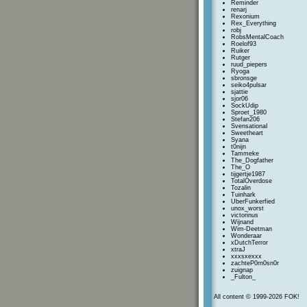
Reminder
renarj
Rexonium
Rex_Everything
robj
RobsMentalCoach
Roelof93
Ruiker
Rutger
ruud_piepers
Ryoga
sbronsge
seiko4pulsar
sjattie
sjor06
SockUdip
Sproet_1980
Stefan206
SvensationaI
Sweetheart
Syana
t0nijn
Tammeke
The_Dogfather
The_O
tijgertje1987
TotalOverdose
Tozalin
Tuinhark
UberFunkerfied
unox_worst
victorinus
Wijnand
Wim-Deetman
Wonderaar
xDutchTerror
xtraJ
xxxsxexxx
zachteP0rn0sn0r
zuignap
_Fulton_
All content © 1999-2026 FOK!