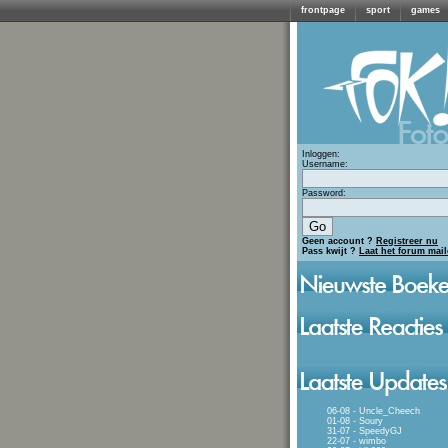
frontpage
sport
games
Inloggen:
Username:
Password:
Geen account ?
Registreer nu
Pass kwijt ?
Laat het forum mai
06-08 - Uncle_Cheech
01-08 - Soury
31-07 - SpeedyGJ
22-07 - wimbo