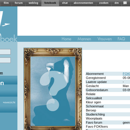
film
forum
weblog
fotoboek
chat
abonnementen
zoeken
dm
len
Abonnement
FOK!
Geregistreerd
05-0
Laatste update
-
Geslacht
Man
Geboortedatum
03-0
Relatie
Seksualiteit
Kleur ogen
»
overzicht
Schoenmaat
Beroep
Studierichting
Woonplaats
Favo forum
geen
Favo FOK!kers