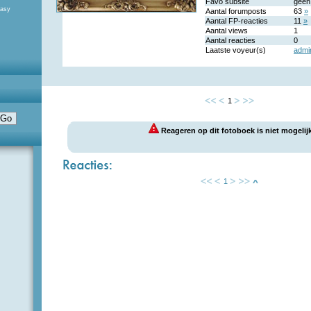
Favo subsite
geen
tasy
Aantal forumposts
63
»
Aantal FP-reacties
11
»
Aantal views
1
Aantal reacties
0
Laatste voyeur(s)
admi
1
Reageren op dit fotoboek is niet mogelijk
1