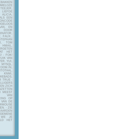
EBAKKEN
MELOZE
EJER,
LIEFDE
LICIA,
ALS EEN
RONCODE
ANGELOOS
AAN, EN
! DOOR
INATOR,
, FAUX.,
STEPHAN
ER, TOM
MAIL,
ERGETEN
AT HET
! - FOK!
UIK VAN
ER, YUI,
 MYSQL,
OOM.IN,
TAAL,
NMI,
WEBADS,
R TRUE -
ILLIGERS
 EN ZICH
NZETTEN
N MEEST
Y VAN
RING OP
 VAN DE
OWMOUSE
VEN.
- ZIE
AARDEN
EMENE
 WE JE
ELD HET