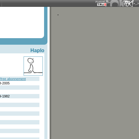
Haplo
free abonnement
8-2005
9-1982