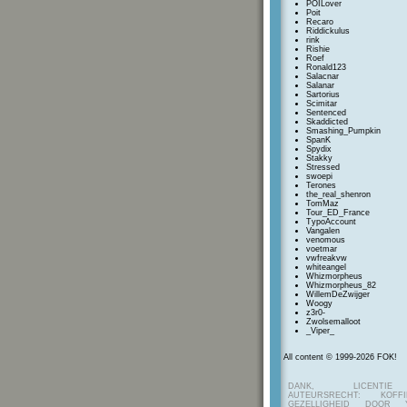
POILover
Poit
Recaro
Riddickulus
rink
Rishie
Roef
Ronald123
Salacnar
Salanar
Sartorius
Scimitar
Sentenced
Skaddicted
Smashing_Pumpkin
SpanK
Spydix
Stakky
Stressed
swoepi
Terones
the_real_shenron
TomMaz
Tour_ED_France
TypoAccount
Vangalen
venomous
voetmar
vwfreakvw
whiteangel
Whizmorpheus
Whizmorpheus_82
WillemDeZwijger
Woogy
z3r0-
Zwolsemalloot
_Viper_
All content © 1999-2026 FOK!
DANK, LICENTI
AUTEURSRECHT: KOF
GEZELLIGHEID DOOR Y