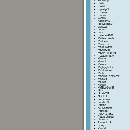
kernkopje
Kesh
KevinLux
Kippetje3
Kisanija
Kloenie
koedijk
KoningMax
leedvermaak
LionLau
Loves
Luux
maarten7888
Mademoiselle
Mailman
Mapezaxo
mark_blaster
martijnvdg
martin_wielrent
mastermattie
Meirami
Meredith
Merely
Mighty_Mike
Mindcracker
Mizh
moeiljkeusername
Molniya
moti0n
Motion
MrNiceGuy87
Nitai
NizzleTiT
NoCLuE
noisecrew
noortje99
Pannie
paulvandent
Peetbeek
PeruvianSKy
Peterschipper
phenicia
Photogirl17
pinoy
Pluizel