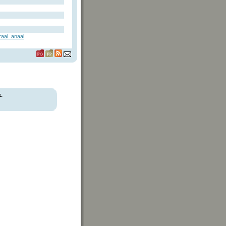
raal_anaal
.