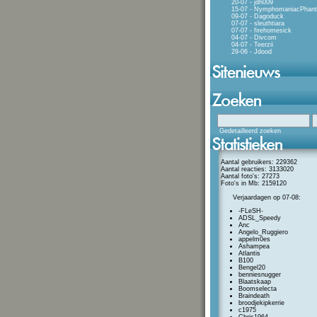
20-07 - jdh009
15-07 - NymphomaniacPhan
09-07 - Dagoduck
07-07 - sleuthtiara
07-07 - firehomesick
04-07 - Divcom
04-07 - Teerzii
29-06 - Jdood
Gedetailleerd zoeken
Aantal gebruikers: 229362
Aantal reacties: 3133020
Aantal foto's: 27273
Foto's in Mb: 2159120
Verjaardagen op 07-08:
-FLeSH-
ADSL_Speedy
Anc
Angelo_Ruggiero
appelm0es
Ashampea
Atlantis
B100
Bengel20
benniesnugger
Blaatskaap
Boomselecta
Braindeath
broodjekipkerrie
c1975