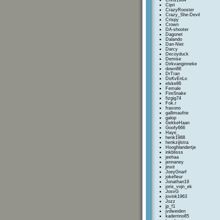
Chris1964
Cipri
CrazyRooster
Crazy_She-Devil
Crispy
Crown
DA-shooter
Dagonet
Dalando
Dan-Niet
Darcy
Decoyduck
Demise
Dirkvanginneke
down86
DrTran
DsKvEnLo
elske86
Female
FireSnake
fizgig74
Fok.r
fraxono
gallimaufrie
galop
GekkeHaan
Goofy666
Haye_
henk1988
henkzijlstra
Hooghlandertje
inkblisss
jeehaa
jennaney
jinxit
JoeyGnarf
jokefleur
Jonathan19
joris_vojn_ek
JosvG
jovink1963
Jozz
jp_f1
jvdweiden
kaderrino85