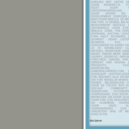
KOEKJES MET LIEFDE G
DOOR KNORRETJE, TO
INZET DOOR ITE
ONVOORWAARDELIJKE 
DOOR JAYDEN EN A
DEVELOPMENT OVERZIEN 
BAAS DOOR BREULS. DE B
VAN FOK! IS GEHEEL BEL
BESCHIKBAAR GESTELD 
ONTWIKKELD VOOR FOK
BREULS, ZOEM, THE_TERM
ROONAAN, JUICYHIL, LIGHT
FYAH, KNUT, RICKMANS, 
SCHMIDT, AIDAN LIST
BUSKENS, DVZ, H
HIGHLANDER EN DANNY (V
JE TE VERMELDEN? LA
WETEN!), WAARVOOR DANK
MAAKT ONDER MEER GEBR
JQUERY, JQUERYUI, JWPLAY
FANCYBOX, JGROWL, PHP,
DBSIGHT, ANP, NOVUM, Z
PROSHOTS, FILMTO
WEERONLINE, K
GAMEWALLPAPERS.COM, 
GOOGLEAP - HOSTING DOO
FOK! BEDANKT ALLE VRIJW
DIE FOK! MOGELIJK MAKEN
GEHEEL BELANGELOOS I
VOOR DE TOFSTE SITE E
SOCIALE COMMUNIT
NEDERLAND - UITZONDE
VOORGAANDE ZIJN DELEN
BRONCODE DIE DOOR GL
VOOR FOK! ZIJN GESCHRE
DE ALGEMENE VOORW
VOOR ONZE ALG
VOORWAARDEN - ZIJN
VERGETEN? MAIL OF M
EVEN IN FB!
disclaimer