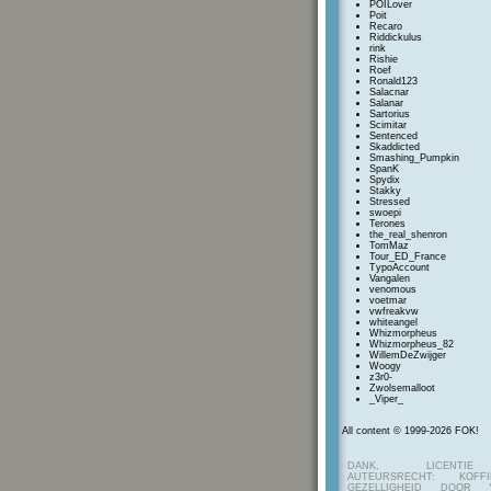
POILover
Poit
Recaro
Riddickulus
rink
Rishie
Roef
Ronald123
Salacnar
Salanar
Sartorius
Scimitar
Sentenced
Skaddicted
Smashing_Pumpkin
SpanK
Spydix
Stakky
Stressed
swoepi
Terones
the_real_shenron
TomMaz
Tour_ED_France
TypoAccount
Vangalen
venomous
voetmar
vwfreakvw
whiteangel
Whizmorpheus
Whizmorpheus_82
WillemDeZwijger
Woogy
z3r0-
Zwolsemalloot
_Viper_
All content © 1999-2026 FOK!
DANK, LICENTI
AUTEURSRECHT: KOF
GEZELLIGHEID DOOR Y