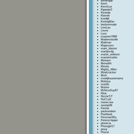
kernkopje
Kesh
KevinLux
Kippetje3
Kisanija
Kloenie
koedijk
KoningMax
leedvermaak
LionLau
Loves
Luux
maarten7888
Mademoiselle
Mailman
Mapezaxo
mark_blaster
martijnvdg
martin_wielrent
mastermattie
Meirami
Meredith
Merely
Mighty_Mike
Mindcracker
Mizh
moeiljkeusername
Molniya
moti0n
Motion
MrNiceGuy87
Nitai
NizzleTiT
NoCLuE
noisecrew
noortje99
Pannie
paulvandent
Peetbeek
PeruvianSKy
Peterschipper
phenicia
Photogirl17
pinoy
Pluizel