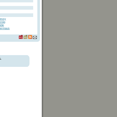
essy
rpig
lip
ermaus
.