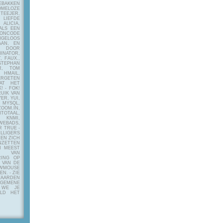
EBAKKEN
MELOZE
EJER,
LIEFDE
LICIA,
ALS EEN
RONCODE
ANGELOOS
AAN, EN
! DOOR
INATOR,
, FAUX.,
STEPHAN
ER, TOM
MAIL,
ERGETEN
AT HET
! - FOK!
UIK VAN
ER, YUI,
 MYSQL,
OOM.IN,
TAAL,
NMI,
WEBADS,
R TRUE -
ILLIGERS
 EN ZICH
NZETTEN
N MEEST
Y VAN
RING OP
 VAN DE
OWMOUSE
VEN.
- ZIE
AARDEN
EMENE
 WE JE
ELD HET