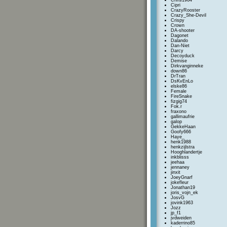
Chris1964
Cipri
CrazyRooster
Crazy_She-Devil
Crispy
Crown
DA-shooter
Dagonet
Dalando
Dan-Niet
Darcy
Decoyduck
Demise
Dirkvanginneke
down86
DrTran
DsKvEnLo
elske86
Female
FireSnake
fizgig74
Fok.r
fraxono
gallimaufrie
galop
GekkeHaan
Goofy666
Haye_
henk1988
henkzijlstra
Hooghlandertje
inkblisss
jeehaa
jennaney
jinxit
JoeyGnarf
jokefleur
Jonathan19
joris_vojn_ek
JosvG
jovink1963
Jozz
jp_f1
jvdweiden
kaderrino85