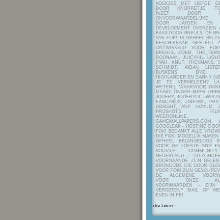
KOEKJES MET LIEFDE G
DOOR KNORRETJE, TO
INZET DOOR ITE
ONVOORWAARDELIJKE 
DOOR JAYDEN EN A
DEVELOPMENT OVERZIEN 
BAAS DOOR BREULS. DE B
VAN FOK! IS GEHEEL BEL
BESCHIKBAAR GESTELD 
ONTWIKKELD VOOR FOK
BREULS, ZOEM, THE_TERM
ROONAAN, JUICYHIL, LIGHT
FYAH, KNUT, RICKMANS, 
SCHMIDT, AIDAN LIST
BUSKENS, DVZ, H
HIGHLANDER EN DANNY (V
JE TE VERMELDEN? LA
WETEN!), WAARVOOR DANK
MAAKT ONDER MEER GEBR
JQUERY, JQUERYUI, JWPLAY
FANCYBOX, JGROWL, PHP,
DBSIGHT, ANP, NOVUM, Z
PROSHOTS, FILMTO
WEERONLINE, K
GAMEWALLPAPERS.COM, 
GOOGLEAP - HOSTING DOO
FOK! BEDANKT ALLE VRIJW
DIE FOK! MOGELIJK MAKEN
GEHEEL BELANGELOOS I
VOOR DE TOFSTE SITE E
SOCIALE COMMUNIT
NEDERLAND - UITZONDE
VOORGAANDE ZIJN DELEN
BRONCODE DIE DOOR GL
VOOR FOK! ZIJN GESCHRE
DE ALGEMENE VOORW
VOOR ONZE ALG
VOORWAARDEN - ZIJN
VERGETEN? MAIL OF M
EVEN IN FB!
disclaimer