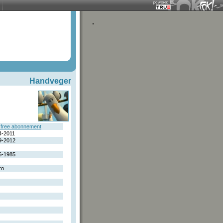
Handveger
free abonnement
4-2011
9-2012
6-1985
ro