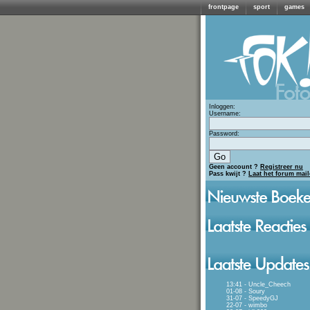
frontpage
sport
games
Inloggen:
Username:
Password:
Geen account ?
Registreer nu
Pass kwijt ?
Laat het forum mai
13:41 - Uncle_Cheech
01-08 - Soury
31-07 - SpeedyGJ
22-07 - wimbo