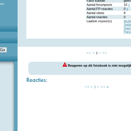
Favo subsite
geen
tasy
Aantal forumposts
10
»
Aantal FP-reacties
0
»
Aantal views
8
Aantal reacties
0
Laatste voyeur(s)
MsM
Spide
Haark
Panz
1
Reageren op dit fotoboek is niet mogelijk
1