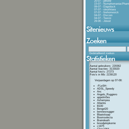
20-07 - jdh009
15-07 - NymphomaniacPhan
09-07 - Dagoduck
07-07 - sleuthtiara
07-07 - firehomesick
04-07 - Divcom
04-07 - Teerzii
29-06 - Jdood
Gedetailleerd zoeken
Aantal gebruikers: 229362
Aantal reacties: 3133020
Aantal foto's: 27273
Foto's in Mb: 2159120
Verjaardagen op 07-08:
-FLeSH-
ADSL_Speedy
Anc
Angelo_Ruggiero
appelm0es
Ashampea
Atlantis
B100
Bengel20
benniesnugger
Blaatskaap
Boomselecta
Braindeath
broodjekipkerrie
c1975