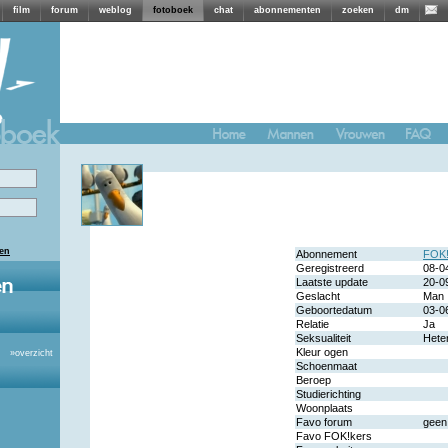
film
forum
weblog
fotoboek
chat
abonnementen
zoeken
dm
len
Abonnement
FOK!
Geregistreerd
08-0
Laatste update
20-0
Geslacht
Man
Geboortedatum
03-0
Relatie
Ja
Seksualiteit
Hete
Kleur ogen
»
overzicht
Schoenmaat
Beroep
Studierichting
Woonplaats
Favo forum
geen
Favo FOK!kers