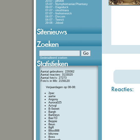
20-07 - jdh009
15-07 - NymphomaniacPhantasy
09-07 - Dagoduck
07-07 - sleuthtiara
07-07 - firehomesick
04-07 - Divcom
04-07 - Teerzii
29-06 - Jdood
Gedetailleerd zoeken
Aantal gebruikers: 229362
Aantal reacties: 3133020
Aantal foto's: 27273
Foto's in Mb: 2159120
Verjaardagen op 08-08:
2pac
aartw
Angony
Aurora025
Aztvgl
B-Sweet
Bargh
Barkleys
BasTD
Beppie
Beun
BgR
Bliss888
blitzrew
Boss