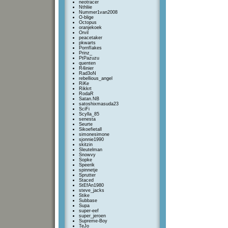
neotracer
Nthliie
Nummer1van2008
O-blige
Octopus
oranjekoek
Orvil
peacetaker
pkwarts
PornfIakes
Prinz_
PtPazuzu
quenten
R4inier
Rad3oN
rebellious_angel
RiKe
Rikkrt
RodaR
Satan.NB
satoshixmasuda23
SciFi
Scylla_85
senesta
Seurte
Sikoefietall
simonesimone
sjonnie1990
skitzin
Sleutelman
Snowvy
Sopke
Speerik
spinnetje
Sprutter
Staced
StEfAn1980
steve_jacks
Stike
Subbase
Supa
super-eef
super_jeroen
Supreme-Boy
TeJo