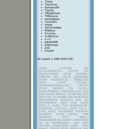
Thefist
TheUnreal
thompson84
Thyster
TilburgPosse
TKBaracus
toinespijkers
Twista101
Vetpot
ViezeFreddiey
Wadoryu
X-Licious
Yo-Momma
Z.v.C
zakdoek88
Zeghomaar
Zulu
Zwaard
All content © 1999-2026 FOK!
DANK, LICENTIE EN
AUTEURSRECHT: KOFFIE EN
GEZELLIGHEID DOOR YVONNE,
KOEKJES MET LIEFDE GEBAKKEN
DOOR KNORRETJE, TOMELOZE
INZET DOOR ITEEJER,
ONVOORWAARDELIJKE LIEFDE
DOOR JAYDEN EN ALICIA,
DEVELOPMENT OVERZIEN ALS EEN
BAAS DOOR BREULS. DE BRONCODE
VAN FOK! IS GEHEEL BELANGELOOS
BESCHIKBAAR GESTELD AAN, EN
ONTWIKKELD VOOR FOK! DOOR
BREULS, ZOEM, THE_TERMINATOR,
ROONAAN, JUICYHIL, LIGHT, FAUX.,
FYAH, KNUT, RICKMANS, STEPHAN
SCHMIDT, AIDAN LISTER, TOM
BUSKENS, DVZ, HMAIL,
HIGHLANDER EN DANNY (VERGETEN
JE TE VERMELDEN? LAAT HET
WETEN!), WAARVOOR DANK! - FOK!
MAAKT ONDER MEER GEBRUIK VAN