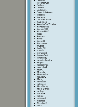
JeeWeeJ
jeroenpower
Jethro-
Jhovall
Jodocus1
JoopUitdeknoop
joostieh
justaguy
JustLikeSnow
Kamikees
keeptheFAITHalive
KeyzerSoze
kingpinSDF
Kirsten1987
Kloes
koekjes
Kolky
kristin46
Kukumatz
Kwarts
Lady_SH
Lauzer
leemberdt
LouisvGaal
lovehobby
maartenhendrix
Mapex
marcelvries
marcoh64
MarK.
Marrinty
MeesterZet
mevrauw
Mich_
mieeesss
milanese
MissBitchy
Miss_Darkie
mullog
NaeVuS
nakkie
ndalmzzl
Necraos
Neeofja12
nella