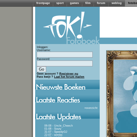
frontpage
sport
games
film
forum
weblog
fotob
Inloggen:
Username:
Password:
Geen account ?
Registreer nu
Pass kwijt ?
Laat het forum mailen
»
overzicht
06-08 - Uncle_Cheech
01-08 - Soury
31-07 - SpeedyGJ
22-07 - wimbo