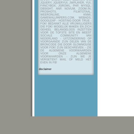
JQUERY, JQUERYUI, JWPLAYER, YUI,
FANCYBOX, JGROWL, PHP, MYSQL,
DBSIGHT, ANP, NOVUM, ZOOM.IN,
PROSHOTS, FILMTOTAAL,
WEERONLINE, KNMI,
GAMEWALLPAPERS.COM, WEBADS,
GOOGLEAP - HOSTING DOOR TRUE -
FOK! BEDANKT ALLE VRIJWILLIGERS
DIE FOK! MOGELIJK MAKEN EN ZICH
GEHEEL BELANGELOOS INZETTEN
VOOR DE TOFSTE SITE EN MEEST
SOCIALE COMMUNITY VAN
NEDERLAND - UITZONDERING OP
VOORGAANDE ZIJN DELEN VAN DE
BRONCODE DIE DOOR GLOWMOUSE
VOOR FOK! ZIJN GESCHREVEN.
- ZIE
DE ALGEMENE VOORWAARDEN
VOOR ONZE ALGEMENE
VOORWAARDEN - ZIJN WE JE
VERGETEN? MAIL OF MELD HET
EVEN IN FB!
disclaimer