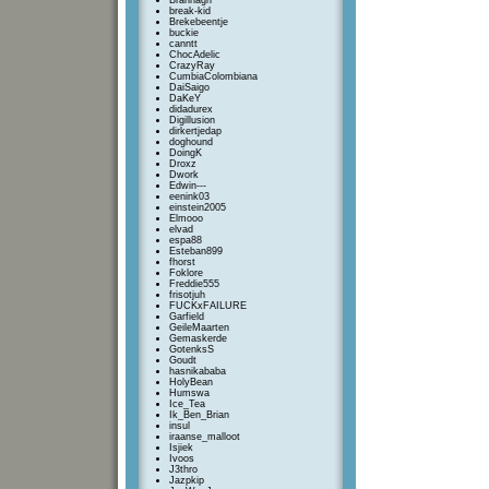
Brannagh
break-kid
Brekebeentje
buckie
canntt
ChocAdelic
CrazyRay
CumbiaColombiana
DaiSaigo
DaKeY
didadurex
Digillusion
dirkertjedap
doghound
DoingK
Droxz
Dwork
Edwin---
eenink03
einstein2005
Elmooo
elvad
espa88
Esteban899
fhorst
Foklore
Freddie555
frisotjuh
FUCKxFAILURE
Garfield
GeileMaarten
Gemaskerde
GotenksS
Goudt
hasnikababa
HolyBean
Humswa
Ice_Tea
Ik_Ben_Brian
insul
iraanse_malloot
Isjiek
Ivoos
J3thro
Jazpkip