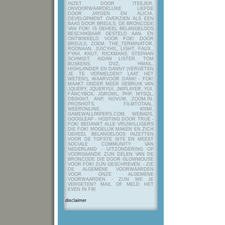
INZET DOOR ITEEJER,
ONVOORWAARDELIJKE LIEFDE
DOOR JAYDEN EN ALICIA,
DEVELOPMENT OVERZIEN ALS EEN
BAAS DOOR BREULS. DE BRONCODE
VAN FOK! IS GEHEEL BELANGELOOS
BESCHIKBAAR GESTELD AAN, EN
ONTWIKKELD VOOR FOK! DOOR
BREULS, ZOEM, THE_TERMINATOR,
ROONAAN, JUICYHIL, LIGHT, FAUX.,
FYAH, KNUT, RICKMANS, STEPHAN
SCHMIDT, AIDAN LISTER, TOM
BUSKENS, DVZ, HMAIL,
HIGHLANDER EN DANNY (VERGETEN
JE TE VERMELDEN? LAAT HET
WETEN!), WAARVOOR DANK! - FOK!
MAAKT ONDER MEER GEBRUIK VAN
JQUERY, JQUERYUI, JWPLAYER, YUI,
FANCYBOX, JGROWL, PHP, MYSQL,
DBSIGHT, ANP, NOVUM, ZOOM.IN,
PROSHOTS, FILMTOTAAL,
WEERONLINE, KNMI,
GAMEWALLPAPERS.COM, WEBADS,
GOOGLEAP - HOSTING DOOR TRUE -
FOK! BEDANKT ALLE VRIJWILLIGERS
DIE FOK! MOGELIJK MAKEN EN ZICH
GEHEEL BELANGELOOS INZETTEN
VOOR DE TOFSTE SITE EN MEEST
SOCIALE COMMUNITY VAN
NEDERLAND - UITZONDERING OP
VOORGAANDE ZIJN DELEN VAN DE
BRONCODE DIE DOOR GLOWMOUSE
VOOR FOK! ZIJN GESCHREVEN.
- ZIE
DE ALGEMENE VOORWAARDEN
VOOR ONZE ALGEMENE
VOORWAARDEN - ZIJN WE JE
VERGETEN? MAIL OF MELD HET
EVEN IN FB!
disclaimer