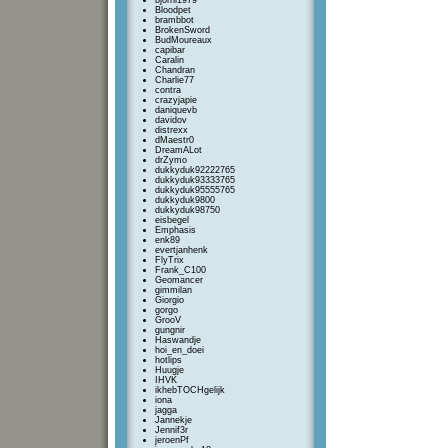
bjorni1979
Bloodpet
brambbot
BrokenSword
BudMoureaux
capibar
Caralin
Chandran
Charlie77
contra
crazyjapie
daniquevb
davidov
distrexx
dMaestr0
DreamALot
drZymo
dukkyduk92222765
dukkyduk93333765
dukkyduk95555765
dukkyduk9800
dukkyduk98750
eisbegel
Emphasis
enk89
evertjanhenk
FlyTrix
Frank_C100
Geomancer
gimmilan
Giorgio
gorgo
GrooV
gungnir
Haswandje
hoi_en_doei
hotlips
Huugje
IHVK
ikhebTOCHgelijk
iona
jagga
Jannekje
Jennif3r
jeroenPf