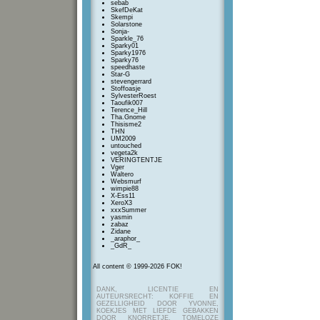
sebab
SkefDeKat
Skempi
Solarstone
Sonja-
Sparkle_76
Sparky01
Sparky1976
Sparky76
speedhaste
Star-G
stevengerrard
Stoffoasje
SylvesterRoest
Taoufik007
Terence_Hill
Tha.Gnome
Thisisme2
THN
UM2009
untouched
vegeta2k
VERINGTENTJE
Vger
Waltero
Websmurf
wimpie88
X-Ess11
XeroX3
xxxSummer
yasmin
zabaz
Zidane
_araphor_
_GdR_
All content © 1999-2026 FOK!
DANK, LICENTIE EN
AUTEURSRECHT: KOFFIE EN
GEZELLIGHEID DOOR YVONNE,
KOEKJES MET LIEFDE GEBAKKEN
DOOR KNORRETJE, TOMELOZE