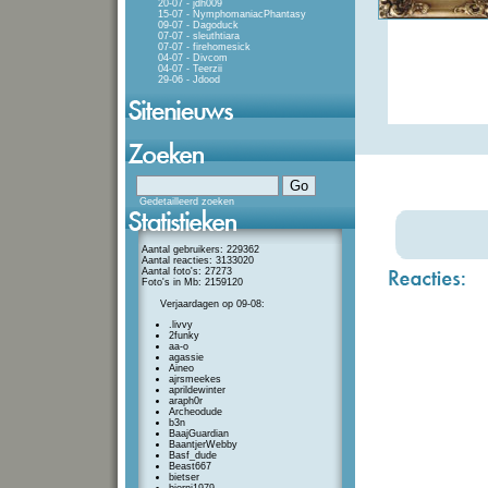
20-07 - jdh009
15-07 - NymphomaniacPhantasy
09-07 - Dagoduck
07-07 - sleuthtiara
07-07 - firehomesick
04-07 - Divcom
04-07 - Teerzii
29-06 - Jdood
Gedetailleerd zoeken
Aantal gebruikers: 229362
Aantal reacties: 3133020
Aantal foto's: 27273
Foto's in Mb: 2159120
Verjaardagen op 09-08:
.livvy
2funky
aa-o
agassie
Aineo
ajrsmeekes
aprildewinter
araph0r
Archeodude
b3n
BaajGuardian
BaantjerWebby
Basf_dude
Beast667
bietser