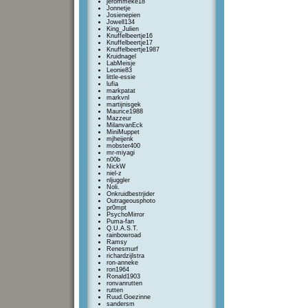
jerommeke18
Jonnetje
Josienepien
Jowell134
King_Julien
Knuffelbeertje16
Knuffelbeertje17
Knuffelbeertje1987
Kruidnagel
LabMeisje
Leonie83
little-essie
lufia
markpatat
markvnl
martijnisgek
Maurice1988
Mazzeur
MilanvanEck
MiniMuppet
mjheijenk
mobster400
mr-miyagi
n00b
NickW
niel-z
nljuggler
Noli.
Onkruidbestrjider
Outrageousphoto
pr0mpt
PsychoMirror
Puma-fan
Q.U.A.S.T.
rainbowroad
Ramsy
Renesmurf
richardzijlstra
ron-anneke
ron1964
Ronald1903
ronvanrutten
rutten
Ruud.Goezinne
sandersm