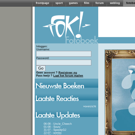
frontpage
sport
games
film
forum
weblog
fotob
Inloggen:
Username:
Password:
Geen account ?
Registreer nu
Pass kwijt ?
Laat het forum mailen
»
overzicht
06-08 - Uncle_Cheech
01-08 - Soury
31-07 - SpeedyGJ
22-07 - wimbo