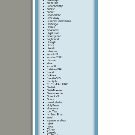
Brannagh
break-kid
Brekebeentje
buckie
canntt
ChocAdelic
CrazyRay
CumbiaColombiana
DaiSaigo
DaKeY
didadurex
Digillusion
dirkertjedap
doghound
DoingK
Droxz
Dwork
Edwin---
eenink03
einstein2005
Elmooo
elvad
espa88
Esteban899
fhorst
Foklore
Freddie555
frisotjuh
FUCKxFAILURE
Garfield
GeileMaarten
Gemaskerde
GotenksS
Goudt
hasnikababa
HolyBean
Humswa
Ice_Tea
Ik_Ben_Brian
insul
iraanse_malloot
Isjiek
Ivoos
J3thro
Jazpkip