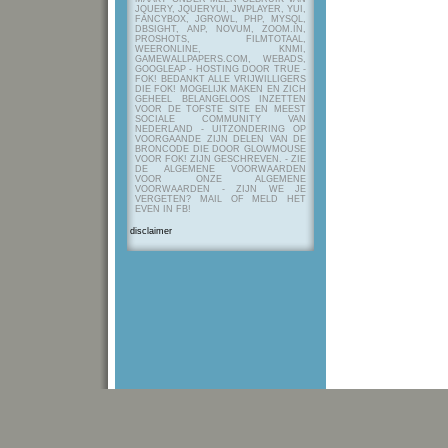
JQUERY, JQUERYUI, JWPLAYER, YUI,
FANCYBOX, JGROWL, PHP, MYSQL,
DBSIGHT, ANP, NOVUM, ZOOM.IN,
PROSHOTS, FILMTOTAAL,
WEERONLINE, KNMI,
GAMEWALLPAPERS.COM, WEBADS,
GOOGLEAP - HOSTING DOOR TRUE -
FOK! BEDANKT ALLE VRIJWILLIGERS
DIE FOK! MOGELIJK MAKEN EN ZICH
GEHEEL BELANGELOOS INZETTEN
VOOR DE TOFSTE SITE EN MEEST
SOCIALE COMMUNITY VAN
NEDERLAND - UITZONDERING OP
VOORGAANDE ZIJN DELEN VAN DE
BRONCODE DIE DOOR GLOWMOUSE
VOOR FOK! ZIJN GESCHREVEN.
- ZIE
DE ALGEMENE VOORWAARDEN
VOOR ONZE ALGEMENE
VOORWAARDEN - ZIJN WE JE
VERGETEN? MAIL OF MELD HET
EVEN IN FB!
disclaimer