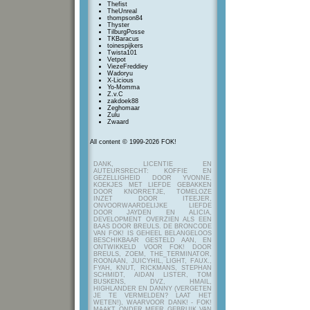
Thefist
TheUnreal
thompson84
Thyster
TilburgPosse
TKBaracus
toinespijkers
Twista101
Vetpot
ViezeFreddiey
Wadoryu
X-Licious
Yo-Momma
Z.v.C
zakdoek88
Zeghomaar
Zulu
Zwaard
All content © 1999-2026 FOK!
DANK, LICENTIE EN
AUTEURSRECHT: KOFFIE EN
GEZELLIGHEID DOOR YVONNE,
KOEKJES MET LIEFDE GEBAKKEN
DOOR KNORRETJE, TOMELOZE
INZET DOOR ITEEJER,
ONVOORWAARDELIJKE LIEFDE
DOOR JAYDEN EN ALICIA,
DEVELOPMENT OVERZIEN ALS EEN
BAAS DOOR BREULS. DE BRONCODE
VAN FOK! IS GEHEEL BELANGELOOS
BESCHIKBAAR GESTELD AAN, EN
ONTWIKKELD VOOR FOK! DOOR
BREULS, ZOEM, THE_TERMINATOR,
ROONAAN, JUICYHIL, LIGHT, FAUX.,
FYAH, KNUT, RICKMANS, STEPHAN
SCHMIDT, AIDAN LISTER, TOM
BUSKENS, DVZ, HMAIL,
HIGHLANDER EN DANNY (VERGETEN
JE TE VERMELDEN? LAAT HET
WETEN!), WAARVOOR DANK! - FOK!
MAAKT ONDER MEER GEBRUIK VAN