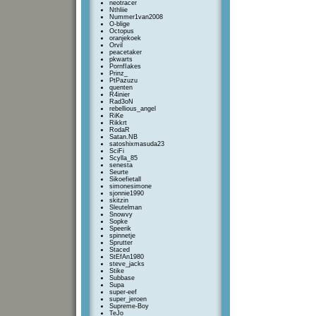
neotracer
Nthliie
Nummer1van2008
O-blige
Octopus
oranjekoek
Orvil
peacetaker
pkwarts
PornfIakes
Prinz_
PtPazuzu
quenten
R4inier
Rad3oN
rebellious_angel
RiKe
Rikkrt
RodaR
Satan.NB
satoshixmasuda23
SciFi
Scylla_85
senesta
Seurte
Sikoefietall
simonesimone
sjonnie1990
skitzin
Sleutelman
Snowvy
Sopke
Speerik
spinnetje
Sprutter
Staced
StEfAn1980
steve_jacks
Stike
Subbase
Supa
super-eef
super_jeroen
Supreme-Boy
TeJo