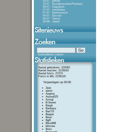
20-07 - jdh009
15-07 - NymphomaniacPhantasy
09-07 - Dagoduck
07-07 - sleuthtiara
07-07 - firehomesick
04-07 - Divcom
04-07 - Teerzii
29-06 - Jdood
Gedetailleerd zoeken
Aantal gebruikers: 229362
Aantal reacties: 3133020
Aantal foto's: 27273
Foto's in Mb: 2159120
Verjaardagen op 08-08:
2pac
aartw
Angony
Aurora025
Aztvgl
B-Sweet
Bargh
Barkleys
BasTD
Beppie
Beun
BgR
Bliss888
blitzrew
Boss