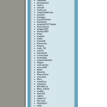
JeeWeeJ
jeroenpower
Jethro-
Jhovall
Jodocus1
JoopUitdeknoop
joostieh
justaguy
JustLikeSnow
Kamikees
keeptheFAITHalive
KeyzerSoze
kingpinSDF
Kirsten1987
Kloes
koekjes
Kolky
kristin46
Kukumatz
Kwarts
Lady_SH
Lauzer
leemberdt
LouisvGaal
lovehobby
maartenhendrix
Mapex
marcelvries
marcoh64
MarK.
Marrinty
MeesterZet
mevrauw
Mich_
mieeesss
milanese
MissBitchy
Miss_Darkie
mullog
NaeVuS
nakkie
ndalmzzl
Necraos
Neeofja12
nella