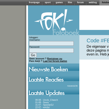
frontpage
sport
games
film
forum
weblog
fotob
Inloggen:
Code #F
Username:
De eigenaar va
Password:
deze pagina m
even in. Heb 
Geen account ?
Registreer nu
Pass kwijt ?
Laat het forum mailen
»
overzicht
06-08 - Uncle_Cheech
01-08 - Soury
31-07 - SpeedyGJ
22-07 - wimbo