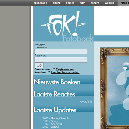
frontpage
sport
games
film
forum
weblog
fotob
Inloggen:
Username:
Password:
Geen account ?
Registreer nu
Pass kwijt ?
Laat het forum mailen
»
overzicht
06-08 - Uncle_Cheech
01-08 - Soury
31-07 - SpeedyGJ
22-07 - wimbo