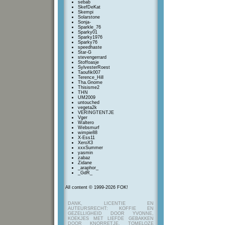
sebab
SkefDeKat
Skempi
Solarstone
Sonja-
Sparkle_76
Sparky01
Sparky1976
Sparky76
speedhaste
Star-G
stevengerrard
Stoffoasje
SylvesterRoest
Taoufik007
Terence_Hill
Tha.Gnome
Thisisme2
THN
UM2009
untouched
vegeta2k
VERINGTENTJE
Vger
Waltero
Websmurf
wimpie88
X-Ess11
XeroX3
xxxSummer
yasmin
zabaz
Zidane
_araphor_
_GdR_
All content © 1999-2026 FOK!
DANK, LICENTIE EN
AUTEURSRECHT: KOFFIE EN
GEZELLIGHEID DOOR YVONNE,
KOEKJES MET LIEFDE GEBAKKEN
DOOR KNORRETJE, TOMELOZE