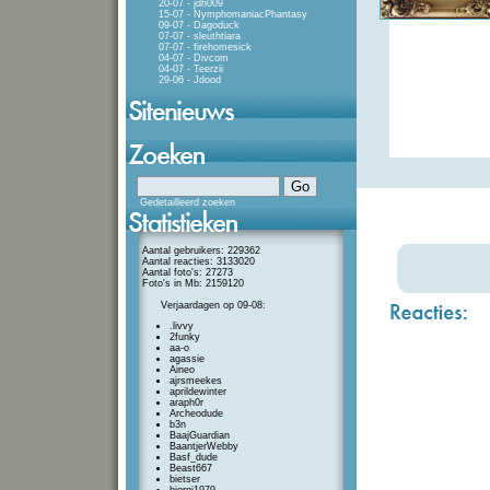
20-07 - jdh009
15-07 - NymphomaniacPhantasy
09-07 - Dagoduck
07-07 - sleuthtiara
07-07 - firehomesick
04-07 - Divcom
04-07 - Teerzii
29-06 - Jdood
Gedetailleerd zoeken
Aantal gebruikers: 229362
Aantal reacties: 3133020
Aantal foto's: 27273
Foto's in Mb: 2159120
Verjaardagen op 09-08:
.livvy
2funky
aa-o
agassie
Aineo
ajrsmeekes
aprildewinter
araph0r
Archeodude
b3n
BaajGuardian
BaantjerWebby
Basf_dude
Beast667
bietser