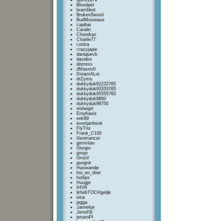
bjorni1979
Bloodpet
brambbot
BrokenSword
BudMoureaux
capibar
Caralin
Chandran
Charlie77
contra
crazyjapie
daniquevb
davidov
distrexx
dMaestr0
DreamALot
drZymo
dukkyduk92222765
dukkyduk93333765
dukkyduk95555765
dukkyduk9800
dukkyduk98750
eisbegel
Emphasis
enk89
evertjanhenk
FlyTrix
Frank_C100
Geomancer
gimmilan
Giorgio
gorgo
GrooV
gungnir
Haswandje
hoi_en_doei
hotlips
Huugje
IHVK
ikhebTOCHgelijk
iona
jagga
Jannekje
Jennif3r
jeroenPf