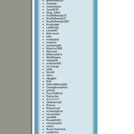
jerommeke18
Jonnetje
Josienepien
Jowell134
King_Julien
Knuffelbeertje16
Knuffelbeertje17
Knuffelbeertje1987
Kruidnagel
LabMeisje
Leonie83
little-essie
lufia
markpatat
markvnl
martijnisgek
Maurice1988
Mazzeur
MilanvanEck
MiniMuppet
mjheijenk
mobster400
mr-miyagi
n00b
NickW
niel-z
nljuggler
Noli.
Onkruidbestrjider
Outrageousphoto
pr0mpt
PsychoMirror
Puma-fan
Q.U.A.S.T.
rainbowroad
Ramsy
Renesmurf
richardzijlstra
ron-anneke
ron1964
Ronald1903
ronvanrutten
rutten
Ruud.Goezinne
sandersm