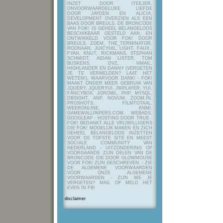
INZET DOOR ITEEJER,
ONVOORWAARDELIJKE LIEFDE
DOOR JAYDEN EN ALICIA,
DEVELOPMENT OVERZIEN ALS EEN
BAAS DOOR BREULS. DE BRONCODE
VAN FOK! IS GEHEEL BELANGELOOS
BESCHIKBAAR GESTELD AAN, EN
ONTWIKKELD VOOR FOK! DOOR
BREULS, ZOEM, THE_TERMINATOR,
ROONAAN, JUICYHIL, LIGHT, FAUX.,
FYAH, KNUT, RICKMANS, STEPHAN
SCHMIDT, AIDAN LISTER, TOM
BUSKENS, DVZ, HMAIL,
HIGHLANDER EN DANNY (VERGETEN
JE TE VERMELDEN? LAAT HET
WETEN!), WAARVOOR DANK! - FOK!
MAAKT ONDER MEER GEBRUIK VAN
JQUERY, JQUERYUI, JWPLAYER, YUI,
FANCYBOX, JGROWL, PHP, MYSQL,
DBSIGHT, ANP, NOVUM, ZOOM.IN,
PROSHOTS, FILMTOTAAL,
WEERONLINE, KNMI,
GAMEWALLPAPERS.COM, WEBADS,
GOOGLEAP - HOSTING DOOR TRUE -
FOK! BEDANKT ALLE VRIJWILLIGERS
DIE FOK! MOGELIJK MAKEN EN ZICH
GEHEEL BELANGELOOS INZETTEN
VOOR DE TOFSTE SITE EN MEEST
SOCIALE COMMUNITY VAN
NEDERLAND - UITZONDERING OP
VOORGAANDE ZIJN DELEN VAN DE
BRONCODE DIE DOOR GLOWMOUSE
VOOR FOK! ZIJN GESCHREVEN.
- ZIE
DE ALGEMENE VOORWAARDEN
VOOR ONZE ALGEMENE
VOORWAARDEN - ZIJN WE JE
VERGETEN? MAIL OF MELD HET
EVEN IN FB!
disclaimer