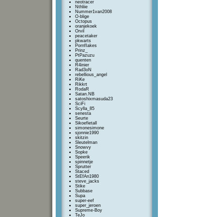
neotracer
Nthliie
Nummer1van2008
O-blige
Octopus
oranjekoek
Orvil
peacetaker
pkwarts
PornfIakes
Prinz_
PtPazuzu
quenten
R4inier
Rad3oN
rebellious_angel
RiKe
Rikkrt
RodaR
Satan.NB
satoshixmasuda23
SciFi
Scylla_85
senesta
Seurte
Sikoefietall
simonesimone
sjonnie1990
skitzin
Sleutelman
Snowvy
Sopke
Speerik
spinnetje
Sprutter
Staced
StEfAn1980
steve_jacks
Stike
Subbase
Supa
super-eef
super_jeroen
Supreme-Boy
TeJo