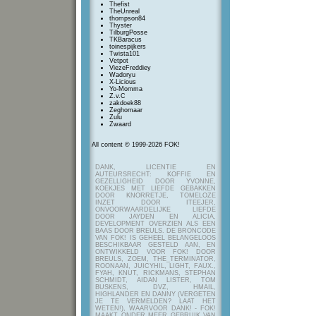
Thefist
TheUnreal
thompson84
Thyster
TilburgPosse
TKBaracus
toinespijkers
Twista101
Vetpot
ViezeFreddiey
Wadoryu
X-Licious
Yo-Momma
Z.v.C
zakdoek88
Zeghomaar
Zulu
Zwaard
All content © 1999-2026 FOK!
DANK, LICENTIE EN
AUTEURSRECHT: KOFFIE EN
GEZELLIGHEID DOOR YVONNE,
KOEKJES MET LIEFDE GEBAKKEN
DOOR KNORRETJE, TOMELOZE
INZET DOOR ITEEJER,
ONVOORWAARDELIJKE LIEFDE
DOOR JAYDEN EN ALICIA,
DEVELOPMENT OVERZIEN ALS EEN
BAAS DOOR BREULS. DE BRONCODE
VAN FOK! IS GEHEEL BELANGELOOS
BESCHIKBAAR GESTELD AAN, EN
ONTWIKKELD VOOR FOK! DOOR
BREULS, ZOEM, THE_TERMINATOR,
ROONAAN, JUICYHIL, LIGHT, FAUX.,
FYAH, KNUT, RICKMANS, STEPHAN
SCHMIDT, AIDAN LISTER, TOM
BUSKENS, DVZ, HMAIL,
HIGHLANDER EN DANNY (VERGETEN
JE TE VERMELDEN? LAAT HET
WETEN!), WAARVOOR DANK! - FOK!
MAAKT ONDER MEER GEBRUIK VAN