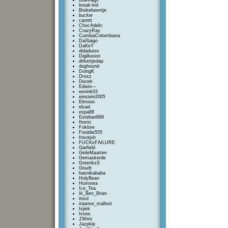
Brannagh
break-kid
Brekebeentje
buckie
canntt
ChocAdelic
CrazyRay
CumbiaColombiana
DaiSaigo
DaKeY
didadurex
Digillusion
dirkertjedap
doghound
DoingK
Droxz
Dwork
Edwin---
eenink03
einstein2005
Elmooo
elvad
espa88
Esteban899
fhorst
Foklore
Freddie555
frisotjuh
FUCKxFAILURE
Garfield
GeileMaarten
Gemaskerde
GotenksS
Goudt
hasnikababa
HolyBean
Humswa
Ice_Tea
Ik_Ben_Brian
insul
iraanse_malloot
Isjiek
Ivoos
J3thro
Jazpkip