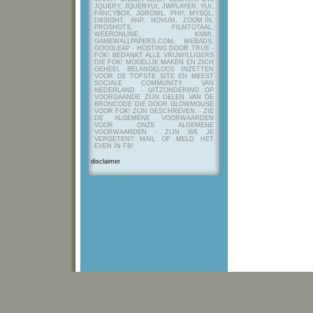
JQUERY, JQUERYUI, JWPLAYER, YUI,
FANCYBOX, JGROWL, PHP, MYSQL,
DBSIGHT, ANP, NOVUM, ZOOM.IN,
PROSHOTS, FILMTOTAAL,
WEERONLINE, KNMI,
GAMEWALLPAPERS.COM, WEBADS,
GOOGLEAP - HOSTING DOOR TRUE -
FOK! BEDANKT ALLE VRIJWILLIGERS
DIE FOK! MOGELIJK MAKEN EN ZICH
GEHEEL BELANGELOOS INZETTEN
VOOR DE TOFSTE SITE EN MEEST
SOCIALE COMMUNITY VAN
NEDERLAND - UITZONDERING OP
VOORGAANDE ZIJN DELEN VAN DE
BRONCODE DIE DOOR GLOWMOUSE
VOOR FOK! ZIJN GESCHREVEN.
- ZIE
DE ALGEMENE VOORWAARDEN
VOOR ONZE ALGEMENE
VOORWAARDEN - ZIJN WE JE
VERGETEN? MAIL OF MELD HET
EVEN IN FB!
disclaimer