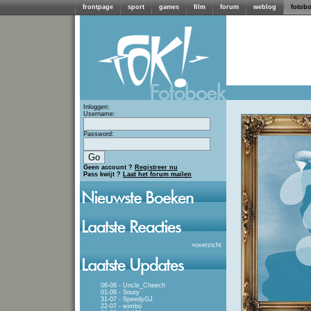
frontpage
sport
games
film
forum
weblog
fotob
Inloggen:
Username:
Password:
Geen account ?
Registreer nu
Pass kwijt ?
Laat het forum mailen
»
overzicht
06-08 - Uncle_Cheech
01-08 - Soury
31-07 - SpeedyGJ
22-07 - wimbo