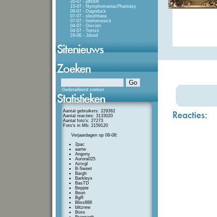
20-07 - jdh009
15-07 - NymphomaniacPhantasy
09-07 - Dagoduck
07-07 - sleuthtiara
07-07 - firehomesick
04-07 - Divcom
04-07 - Teerzii
29-06 - Jdood
Gedetailleerd zoeken
Aantal gebruikers: 229362
Aantal reacties: 3133020
Aantal foto's: 27273
Foto's in Mb: 2159120
Verjaardagen op 08-08:
2pac
aartw
Angony
Aurora025
Aztvgl
B-Sweet
Bargh
Barkleys
BasTD
Beppie
Beun
BgR
Bliss888
blitzrew
Boss