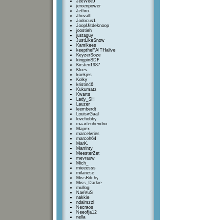
JeeWeeJ
jeroenpower
Jethro-
Jhovall
Jodocus1
JoopUitdeknoop
joostieh
justaguy
JustLikeSnow
Kamikees
keeptheFAITHalive
KeyzerSoze
kingpinSDF
Kirsten1987
Kloes
koekjes
Kolky
kristin46
Kukumatz
Kwarts
Lady_SH
Lauzer
leemberdt
LouisvGaal
lovehobby
maartenhendrix
Mapex
marcelvries
marcoh64
MarK.
Marrinty
MeesterZet
mevrauw
Mich_
mieeesss
milanese
MissBitchy
Miss_Darkie
mullog
NaeVuS
nakkie
ndalmzzl
Necraos
Neeofja12
nella