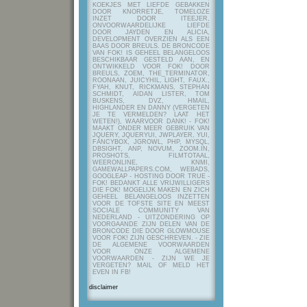
KOEKJES MET LIEFDE GEBAKKEN
DOOR KNORRETJE, TOMELOZE
INZET DOOR ITEEJER,
ONVOORWAARDELIJKE LIEFDE
DOOR JAYDEN EN ALICIA,
DEVELOPMENT OVERZIEN ALS EEN
BAAS DOOR BREULS. DE BRONCODE
VAN FOK! IS GEHEEL BELANGELOOS
BESCHIKBAAR GESTELD AAN, EN
ONTWIKKELD VOOR FOK! DOOR
BREULS, ZOEM, THE_TERMINATOR,
ROONAAN, JUICYHIL, LIGHT, FAUX.,
FYAH, KNUT, RICKMANS, STEPHAN
SCHMIDT, AIDAN LISTER, TOM
BUSKENS, DVZ, HMAIL,
HIGHLANDER EN DANNY (VERGETEN
JE TE VERMELDEN? LAAT HET
WETEN!), WAARVOOR DANK! - FOK!
MAAKT ONDER MEER GEBRUIK VAN
JQUERY, JQUERYUI, JWPLAYER, YUI,
FANCYBOX, JGROWL, PHP, MYSQL,
DBSIGHT, ANP, NOVUM, ZOOM.IN,
PROSHOTS, FILMTOTAAL,
WEERONLINE, KNMI,
GAMEWALLPAPERS.COM, WEBADS,
GOOGLEAP - HOSTING DOOR TRUE -
FOK! BEDANKT ALLE VRIJWILLIGERS
DIE FOK! MOGELIJK MAKEN EN ZICH
GEHEEL BELANGELOOS INZETTEN
VOOR DE TOFSTE SITE EN MEEST
SOCIALE COMMUNITY VAN
NEDERLAND - UITZONDERING OP
VOORGAANDE ZIJN DELEN VAN DE
BRONCODE DIE DOOR GLOWMOUSE
VOOR FOK! ZIJN GESCHREVEN.
- ZIE
DE ALGEMENE VOORWAARDEN
VOOR ONZE ALGEMENE
VOORWAARDEN - ZIJN WE JE
VERGETEN? MAIL OF MELD HET
EVEN IN FB!
disclaimer