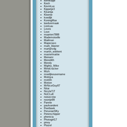
kernkopje
Kesh
KevinLux
Kippetje3
Kisanija
Kloenie
koedijk
KoningMax
leedvermaak
LionLau
Loves
Luux
maarten7888
Mademoiselle
Mailman
Mapezaxo
mark_blaster
martijnvdg
martin_wielrent
mastermattie
Meirami
Meredith
Merely
Mighty_Mike
Mindcracker
Mizh
moeiljkeusername
Molniya
moti0n
Motion
MrNiceGuy87
Nitai
NizzleTiT
NoCLuE
noisecrew
noortje99
Pannie
paulvandent
Peetbeek
PeruvianSKy
Peterschipper
phenicia
Photogirl17
pinoy
Pluizel