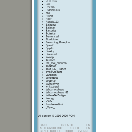
POILover
Poit
Recaro
Riddickulus
rink
Rishie
Roef
Ronald123
Salacnar
Salanar
Sartorius
Scimitar
Sentenced
Skaddicted
Smashing_Pumpkin
SpanK
Spydix
Stakky
Stressed
swoepi
Terones
the_real_shenron
TomMaz
Tour_ED_France
TypoAccount
Vangalen
venomous
voetmar
vwfreakvw
whiteangel
Whizmorpheus
Whizmorpheus_82
WillemDeZwijger
Woogy
z3r0-
Zwolsemalloot
_Viper_
All content © 1999-2026 FOK!
DANK, LICENTIE EN
AUTEURSRECHT: KOFFIE EN
GEZELLIGHEID DOOR YVONNE,