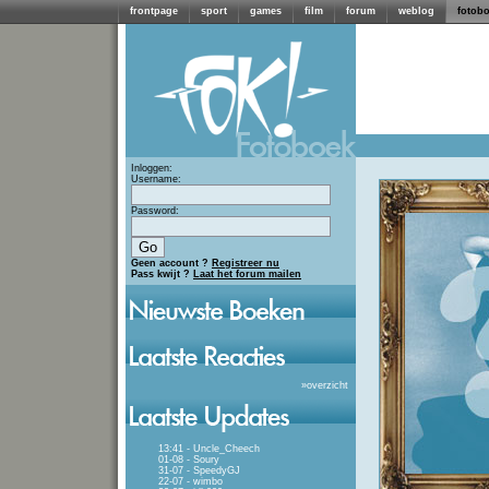
frontpage
sport
games
film
forum
weblog
fotob
Inloggen:
Username:
Password:
Geen account ?
Registreer nu
Pass kwijt ?
Laat het forum mailen
»
overzicht
13:41 - Uncle_Cheech
01-08 - Soury
31-07 - SpeedyGJ
22-07 - wimbo