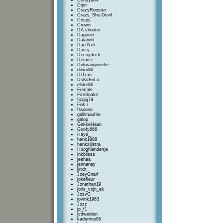
Chris1964
Cipri
CrazyRooster
Crazy_She-Devil
Crispy
Crown
DA-shooter
Dagonet
Dalando
Dan-Niet
Darcy
Decoyduck
Demise
Dirkvanginneke
down86
DrTran
DsKvEnLo
elske86
Female
FireSnake
fizgig74
Fok.r
fraxono
gallimaufrie
galop
GekkeHaan
Goofy666
Haye_
henk1988
henkzijlstra
Hooghlandertje
inkblisss
jeehaa
jennaney
jinxit
JoeyGnarf
jokefleur
Jonathan19
joris_vojn_ek
JosvG
jovink1963
Jozz
jp_f1
jvdweiden
kaderrino85