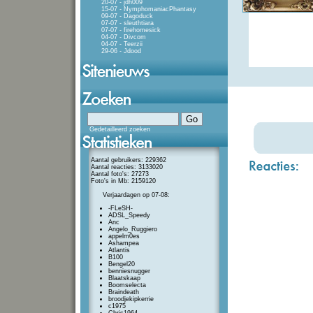
20-07 - jdh009
15-07 - NymphomaniacPhantasy
09-07 - Dagoduck
07-07 - sleuthtiara
07-07 - firehomesick
04-07 - Divcom
04-07 - Teerzii
29-06 - Jdood
Gedetailleerd zoeken
Aantal gebruikers: 229362
Aantal reacties: 3133020
Aantal foto's: 27273
Foto's in Mb: 2159120
Verjaardagen op 07-08:
-FLeSH-
ADSL_Speedy
Anc
Angelo_Ruggiero
appelm0es
Ashampea
Atlantis
B100
Bengel20
benniesnugger
Blaatskaap
Boomselecta
Braindeath
broodjekipkerrie
c1975